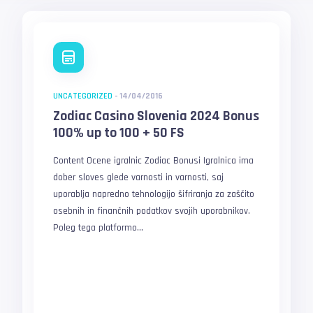
UNCATEGORIZED
-
14/04/2016
Zodiac Casino Slovenia 2024 Bonus
100% up to 100 + 50 FS
Content Ocene igralnic Zodiac Bonusi Igralnica ima
dober sloves glede varnosti in varnosti, saj
uporablja napredno tehnologijo šifriranja za zaščito
osebnih in finančnih podatkov svojih uporabnikov.
Poleg tega platformo...