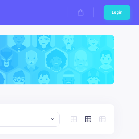
Login