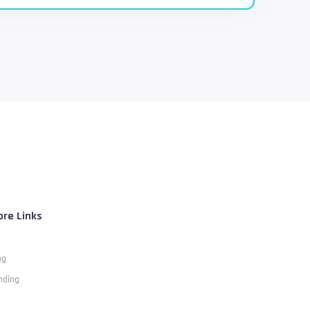
re Links
og
nding