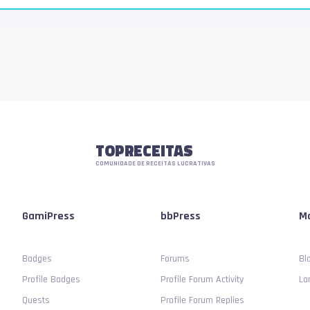
TOPRECEITAS
COMUNIDADE DE RECEITAS LUCRATIVAS
GamiPress
bbPress
Mo
Badges
Forums
Bl
Profile Badges
Profile Forum Activity
La
Quests
Profile Forum Replies