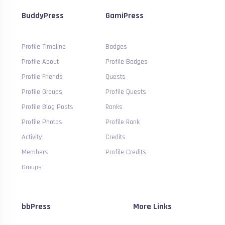
BuddyPress
GamiPress
Profile Timeline
Badges
Profile About
Profile Badges
Profile Friends
Quests
Profile Groups
Profile Quests
Profile Blog Posts
Ranks
Profile Photos
Profile Rank
Activity
Credits
Members
Profile Credits
Groups
bbPress
More Links