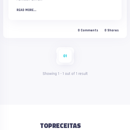
READ MORE...
0
Comments
0
Shares
01
Showing
1
-
1
out of
1
result
TOPRECEITAS