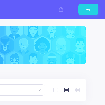
Login