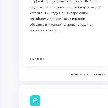
img { width: 750px; } iframe.movie { width: 750px;
height: 450px; } Безопасность и бонусы казино
Vavada в 2026 году При выборе онлайн-
платформы для азартных игр стоит
обратить внимание на уровень защиты
пользователей и п...
READ MORE...
0
Comments
0
Shares