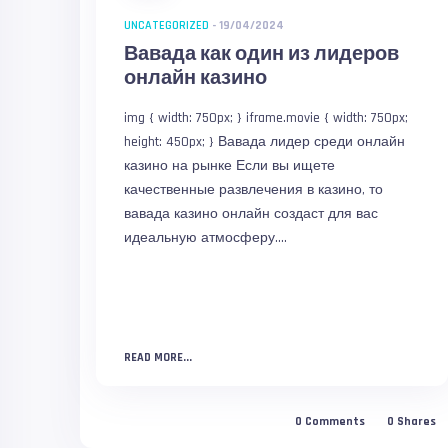
UNCATEGORIZED
-
19/04/2024
Вавада как один из лидеров
онлайн казино
img { width: 750px; } iframe.movie { width: 750px;
height: 450px; } Вавада лидер среди онлайн
казино на рынке Если вы ищете
качественные развлечения в казино, то
вавада казино онлайн создаст для вас
идеальную атмосферу....
READ MORE...
0
Comments
0
Shares