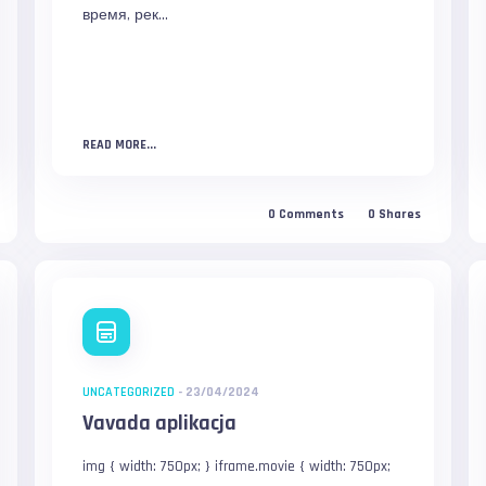
время, рек...
READ MORE...
0
Comments
0
Shares
UNCATEGORIZED
-
23/04/2024
Vavada aplikacja
img { width: 750px; } iframe.movie { width: 750px;