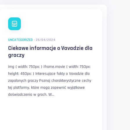
UNCATEGORIZED
-
26/04/2024
Ciekawe informacje o Vavadzie dla
graczy
img { width: 750px; } iframe.movie { width: 750px;
height: 450px; } Interesujące fakty o Vavadzie dla
zapalonych graczy Poznaj charakterystyczne cechy
tej platformy, które mogą zapewnić wyjątkowe
doświadczenia w grach. W...