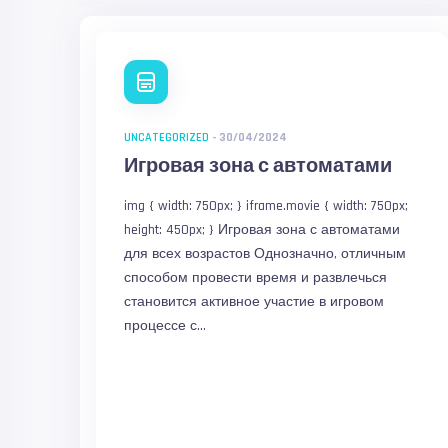
UNCATEGORIZED
-
30/04/2024
Игровая зона с автоматами
img { width: 750px; } iframe.movie { width: 750px;
height: 450px; } Игровая зона с автоматами
для всех возрастов Однозначно, отличным
способом провести время и развлечься
становится активное участие в игровом
процессе с...