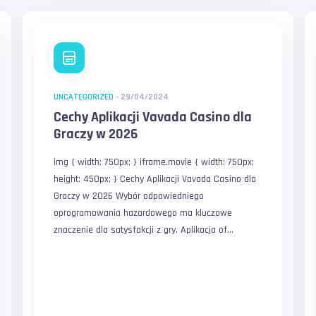
UNCATEGORIZED
-
29/04/2024
Cechy Aplikacji Vavada Casino dla
Graczy w 2026
img { width: 750px; } iframe.movie { width: 750px;
height: 450px; } Cechy Aplikacji Vavada Casino dla
Graczy w 2026 Wybór odpowiedniego
oprogramowania hazardowego ma kluczowe
znaczenie dla satysfakcji z gry. Aplikacja of...