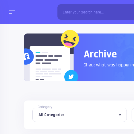
Archive
Check what was happening
Category