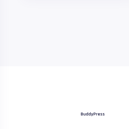
BuddyPress