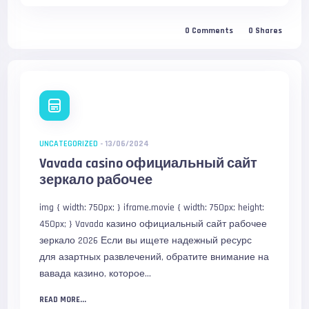
0
Comments
0
Shares
UNCATEGORIZED
-
13/06/2024
Vavada casino официальный сайт
зеркало рабочее
img { width: 750px; } iframe.movie { width: 750px; height:
450px; } Vavada казино официальный сайт рабочее
зеркало 2026 Если вы ищете надежный ресурс
для азартных развлечений, обратите внимание на
вавада казино, которое...
READ MORE...