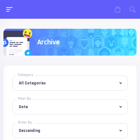
Archive
Category
Filter By
Order By