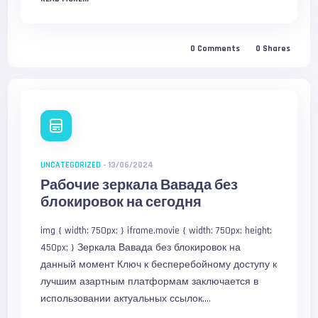
0
Comments
0
Shares
UNCATEGORIZED
-
13/06/2024
Рабочие зеркала Вавада без
блокировок на сегодня
img { width: 750px; } iframe.movie { width: 750px; height:
450px; } Зеркала Вавада без блокировок на
данный момент Ключ к бесперебойному доступу к
лучшим азартным платформам заключается в
использовании актуальных ссылок....