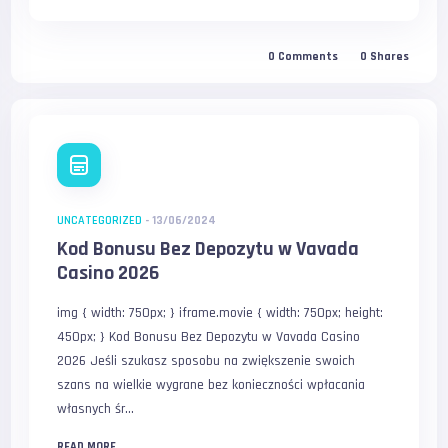
0
Comments
0
Shares
UNCATEGORIZED
-
13/06/2024
Kod Bonusu Bez Depozytu w Vavada
Casino 2026
img { width: 750px; } iframe.movie { width: 750px; height:
450px; } Kod Bonusu Bez Depozytu w Vavada Casino
2026 Jeśli szukasz sposobu na zwiększenie swoich
szans na wielkie wygrane bez konieczności wpłacania
własnych śr...
READ MORE...