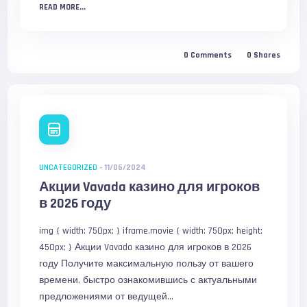
READ MORE...
0
Comments
0
Shares
UNCATEGORIZED
-
11/06/2024
Акции Vavada казино для игроков
в 2026 году
img { width: 750px; } iframe.movie { width: 750px; height:
450px; } Акции Vavada казино для игроков в 2026
году Получите максимальную пользу от вашего
времени, быстро ознакомившись с актуальными
предложениями от ведущей...