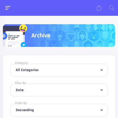
Archive
Category
Filter By
Order By