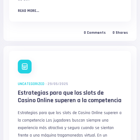
READ MORE...
0
Comments
0
Shares
UNCATEGORIZED
-
29/05/2025
Estrategias para que los slots de
Casino Online superen a la competencia
Estrategias para que los slots de Casino Online superen a
la competencia Los jugadores buscan siempre una
experiencia más atractiva y segura cuando se sientan
frente a una máquina tragamonedas virtual. En un