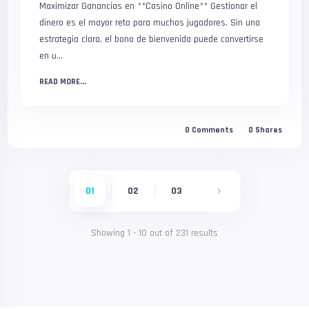
Maximizar Ganancias en **Casino Online** Gestionar el
dinero es el mayor reto para muchos jugadores. Sin una
estrategia clara, el bono de bienvenida puede convertirse
en u...
READ MORE...
0
Comments
0
Shares
01
02
03
Showing
1
-
10
out of
231
results