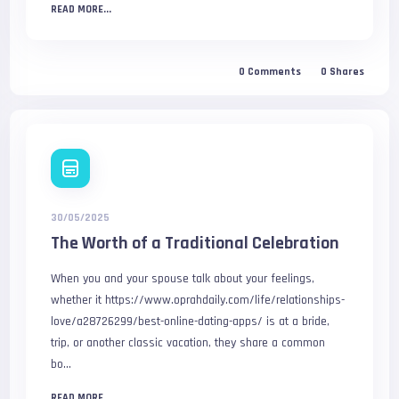
READ MORE...
0
Comments
0
Shares
30/05/2025
The Worth of a Traditional Celebration
When you and your spouse talk about your feelings,
whether it https://www.oprahdaily.com/life/relationships-
love/a28726299/best-online-dating-apps/ is at a bride,
trip, or another classic vacation, they share a common
bo...
READ MORE...