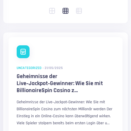
UNCATEGORIZED
-
31/05/2025
Geheimnisse der
Live‑Jackpot‑Gewinner: Wie Sie mit
BillionaireSpin Casino z...
Geheimnisse der Live‑Jackpot‑Gewinner: Wie Sie mit
BillionaireSpin Casino zum nächsten Millionär werden Der
Einstieg in ein Online‑Casino kann überwältigend wirken.
Viele Spieler stolpern bereits beim ersten Login über u...