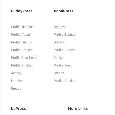
BuddyPress
GamiPress
Profile Timeline
Badges
Profile About
Profile Badges
Profile Friends
Quests
Profile Groups
Profile Quests
Profile Blog Posts
Ranks
Profile Photos
Profile Rank
Activity
Credits
Members
Profile Credits
Groups
bbPress
More Links