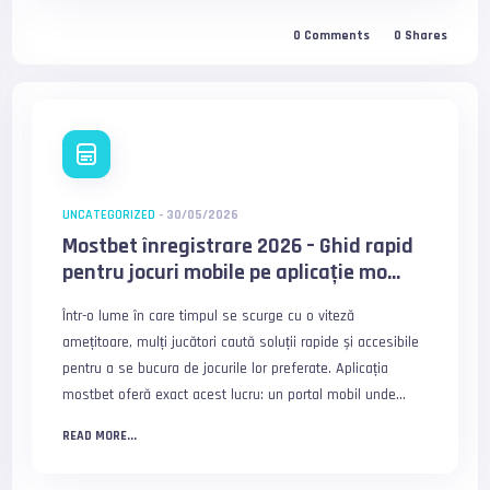
0
Comments
0
Shares
UNCATEGORIZED
-
30/05/2026
Mostbet înregistrare 2026 – Ghid rapid
pentru jocuri mobile pe aplicație mo...
Într-o lume în care timpul se scurge cu o viteză
amețitoare, mulți jucători caută soluții rapide și accesibile
pentru a se bucura de jocurile lor preferate. Aplicația
mostbet oferă exact acest lucru: un portal mobil unde...
READ MORE...