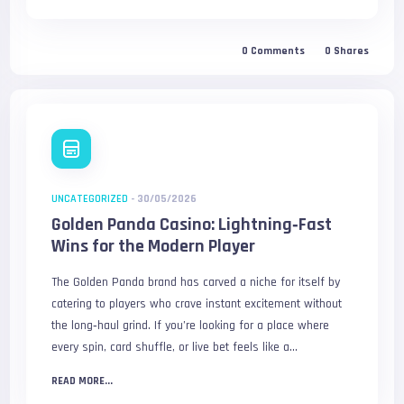
0
Comments
0
Shares
UNCATEGORIZED
-
30/05/2026
Golden Panda Casino: Lightning‑Fast
Wins for the Modern Player
The Golden Panda brand has carved a niche for itself by
catering to players who crave instant excitement without
the long‑haul grind. If you’re looking for a place where
every spin, card shuffle, or live bet feels like a...
READ MORE...