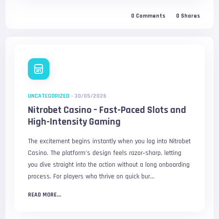
0
Comments
0
Shares
UNCATEGORIZED
-
30/05/2026
Nitrobet Casino – Fast-Paced Slots and
High-Intensity Gaming
The excitement begins instantly when you log into Nitrobet
Casino. The platform’s design feels razor‑sharp, letting
you dive straight into the action without a long onboarding
process. For players who thrive on quick bur...
READ MORE...