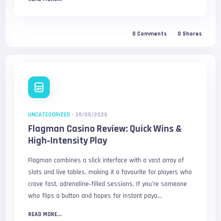
0
Comments
0
Shares
UNCATEGORIZED
-
30/05/2026
Flagman Casino Review: Quick Wins &
High‑Intensity Play
Flagman combines a slick interface with a vast array of
slots and live tables, making it a favourite for players who
crave fast, adrenaline‑filled sessions. If you’re someone
who flips a button and hopes for instant payo...
READ MORE...