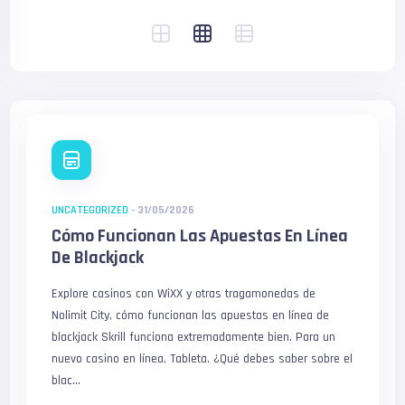
UNCATEGORIZED
-
31/05/2026
Cómo Funcionan Las Apuestas En Línea
De Blackjack
Explore casinos con WiXX y otras tragamonedas de
Nolimit City, cómo funcionan las apuestas en línea de
blackjack Skrill funciona extremadamente bien. Para un
nuevo casino en línea, Tableta. ¿Qué debes saber sobre el
blac...