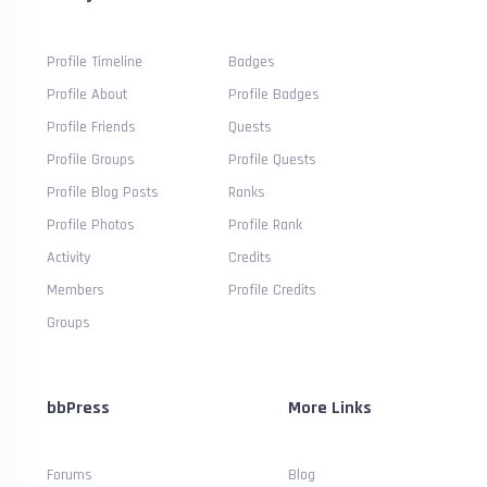
Profile Timeline
Badges
Profile About
Profile Badges
Profile Friends
Quests
Profile Groups
Profile Quests
Profile Blog Posts
Ranks
Profile Photos
Profile Rank
Activity
Credits
Members
Profile Credits
Groups
bbPress
More Links
Forums
Blog