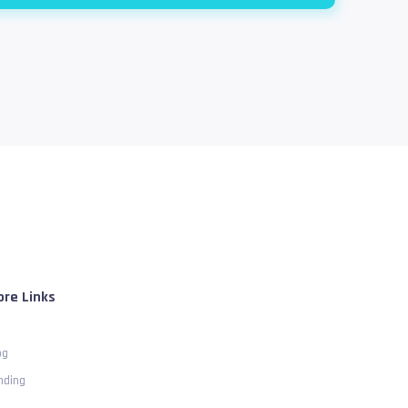
re Links
og
nding