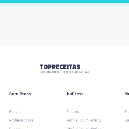
TOPRECEITAS
COMUNIDADE DE RECEITAS LUCRATIVAS
GamiPress
bbPress
Mo
Badges
Forums
Bl
Profile Badges
Profile Forum Activity
La