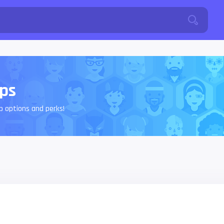
ps
 options and perks!