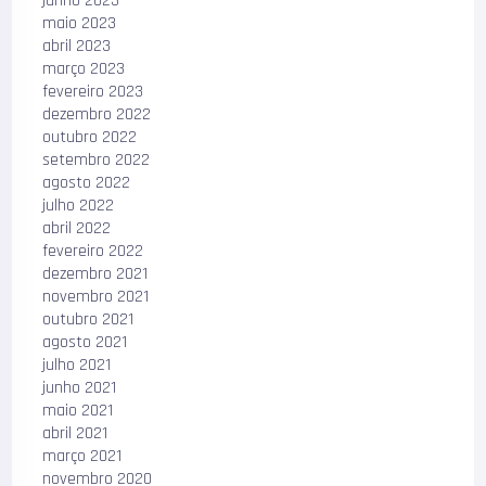
junho 2023
maio 2023
abril 2023
março 2023
fevereiro 2023
dezembro 2022
outubro 2022
setembro 2022
agosto 2022
julho 2022
abril 2022
fevereiro 2022
dezembro 2021
novembro 2021
outubro 2021
agosto 2021
julho 2021
junho 2021
maio 2021
abril 2021
março 2021
novembro 2020