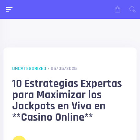
UNCATEGORIZED
- 05/05/2025
10 Estrategias Expertas
para Maximizar los
Jackpots en Vivo en
**Casino Online**