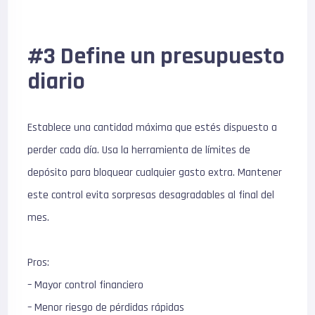
#3 Define un presupuesto
diario
Establece una cantidad máxima que estés dispuesto a
perder cada día. Usa la herramienta de límites de
depósito para bloquear cualquier gasto extra. Mantener
este control evita sorpresas desagradables al final del
mes.
Pros:
– Mayor control financiero
– Menor riesgo de pérdidas rápidas