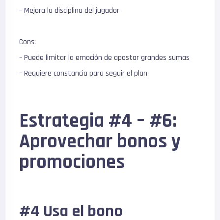
– Mejora la disciplina del jugador
Cons:
– Puede limitar la emoción de apostar grandes sumas
– Requiere constancia para seguir el plan
Estrategia #4 – #6:
Aprovechar bonos y
promociones
#4 Usa el bono