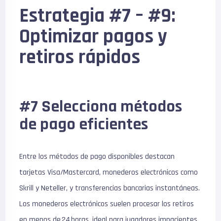
Estrategia #7 – #9:
Optimizar pagos y
retiros rápidos
#7 Selecciona métodos
de pago eficientes
Entre los métodos de pago disponibles destacan
tarjetas Visa/Mastercard, monederos electrónicos como
Skrill y Neteller, y transferencias bancarias instantáneas.
Los monederos electrónicos suelen procesar los retiros
en menos de 24 horas, ideal para jugadores impacientes.