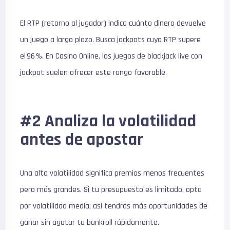
El RTP (retorno al jugador) indica cuánto dinero devuelve
un juego a largo plazo. Busca jackpots cuyo RTP supere
el 96 %. En Casino Online, los juegos de blackjack live con
jackpot suelen ofrecer este rango favorable.
#2 Analiza la volatilidad
antes de apostar
Una alta volatilidad significa premios menos frecuentes
pero más grandes. Si tu presupuesto es limitado, opta
por volatilidad media; así tendrás más oportunidades de
ganar sin agotar tu bankroll rápidamente.