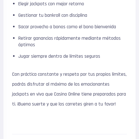
Elegir jackpots con mejor retorno
Gestionar tu bankroll con disciplina
Sacar provecho a bonos como el bono bienvenida
Retirar ganancias rápidamente mediante métodos
óptimos
Jugar siempre dentro de límites seguros
Con práctica constante y respeto por tus propios límites,
podrás disfrutar al máximo de los emocionantes
jackpots en vivo que Casino Online tiene preparados para
ti. ¡Buena suerte y que los carretes giren a tu favor!