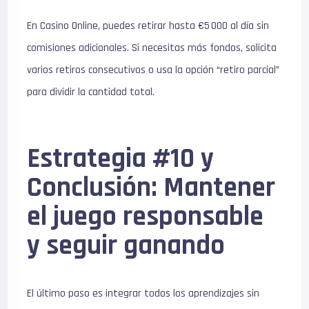
En Casino Online, puedes retirar hasta €5 000 al día sin
comisiones adicionales. Si necesitas más fondos, solicita
varios retiros consecutivos o usa la opción “retiro parcial”
para dividir la cantidad total.
Estrategia #10 y
Conclusión: Mantener
el juego responsable
y seguir ganando
El último paso es integrar todos los aprendizajes sin