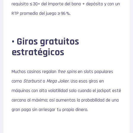
requisito ≤ 30× del importe del bono + depósito y con un
RTP promedio del juego ≥ 96 %.
• Giros gratuitos
estratégicos
Muchos casinos regalan
free spins
en slots populares
como
Starburst
o
Mega Joker
. Usa esos giros en
máquinas con alta volatilidad solo cuando el jackpot esté
cercano al máximo; así aumentas la probabilidad de una
gran paga sin arriesgar tu propio dinero.