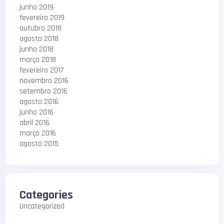
junho 2019
fevereiro 2019
outubro 2018
agosto 2018
junho 2018
março 2018
fevereiro 2017
novembro 2016
setembro 2016
agosto 2016
junho 2016
abril 2016
março 2016
agosto 2015
Categories
Uncategorized