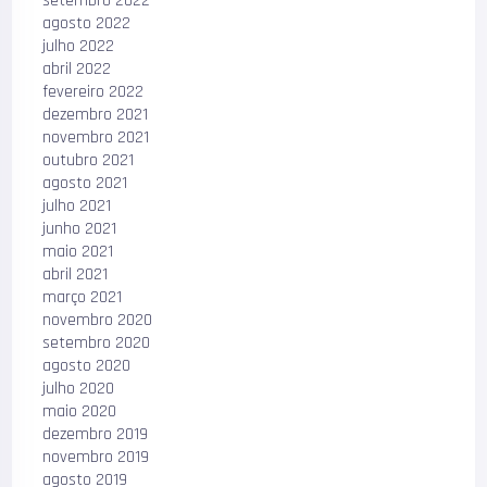
setembro 2022
agosto 2022
julho 2022
abril 2022
fevereiro 2022
dezembro 2021
novembro 2021
outubro 2021
agosto 2021
julho 2021
junho 2021
maio 2021
abril 2021
março 2021
novembro 2020
setembro 2020
agosto 2020
julho 2020
maio 2020
dezembro 2019
novembro 2019
agosto 2019