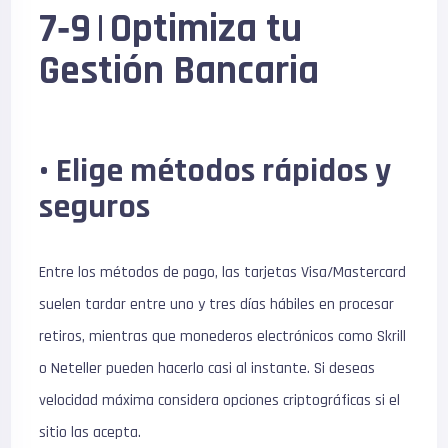
7‑9 | Optimiza tu
Gestión Bancaria
• Elige métodos rápidos y
seguros
Entre los métodos de pago, las tarjetas Visa/Mastercard
suelen tardar entre uno y tres días hábiles en procesar
retiros, mientras que monederos electrónicos como Skrill
o Neteller pueden hacerlo casi al instante. Si deseas
velocidad máxima considera opciones criptográficas si el
sitio las acepta.