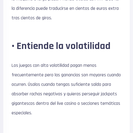
la diferencia puede traducirse en cientos de euros extra
tras cientos de giros.
• Entiende la volatilidad
Los juegos con alta volatilidad pagan menos
frecuentemente pero las ganancias son mayores cuando
ocurren. Úsalos cuando tengas suficiente saldo para
absorber rachas negativas y quieras perseguir jackpots
gigantescos dentro del live casino o secciones temáticas
especiales.