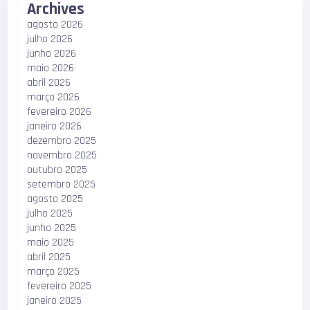
Archives
agosto 2026
julho 2026
junho 2026
maio 2026
abril 2026
março 2026
fevereiro 2026
janeiro 2026
dezembro 2025
novembro 2025
outubro 2025
setembro 2025
agosto 2025
julho 2025
junho 2025
maio 2025
abril 2025
março 2025
fevereiro 2025
janeiro 2025