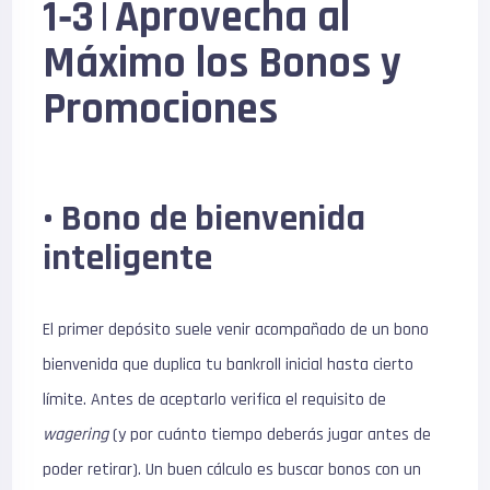
1‑3 | Aprovecha al
Máximo los Bonos y
Promociones
• Bono de bienvenida
inteligente
El primer depósito suele venir acompañado de un bono
bienvenida que duplica tu bankroll inicial hasta cierto
límite. Antes de aceptarlo verifica el requisito de
wagering
(y por cuánto tiempo deberás jugar antes de
poder retirar). Un buen cálculo es buscar bonos con un