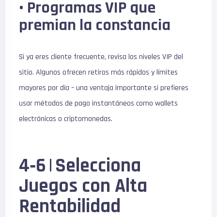
• Programas VIP que
premian la constancia
Si ya eres cliente frecuente, revisa los niveles VIP del
sitio. Algunos ofrecen retiros más rápidos y límites
mayores por día – una ventaja importante si prefieres
usar métodos de pago instantáneos como wallets
electrónicas o criptomonedas.
4‑6 | Selecciona
Juegos con Alta
Rentabilidad