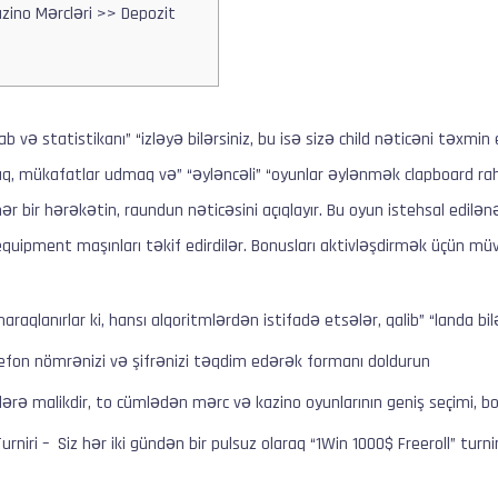
azino Mərcləri >> Depozit
esab və statistikanı” “izləyə bilərsiniz, bu isə sizə child nəticəni tə
, mükafatlar udmaq və” “əyləncəli” “oyunlar əylənmək clapboard rahatd
r bir hərəkətin, raundun nəticəsini açıqlayır. Bu oyun istehsal edilənə
quipment maşınları təkif edirdilər. Bonusları aktivləşdirmək üçün müv
 maraqlanırlar ki, hansı alqoritmlərdən istifadə etsələr, qalib” “landa bi
lefon nömrənizi və şifrənizi təqdim edərək formanı doldurun
klərə malikdir, to cümlədən mərc və kazino oyunlarının geniş seçimi, b
urniri – Siz hər iki gündən bir pulsuz olaraq “1Win 1000$ Freeroll” tur