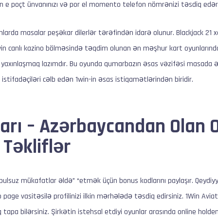
 e poçt ünvanınızı və por el momento telefon nömrənizi təsdiq edər
nlarda masalar peşəkar dilerlər tərəfindən idarə olunur. Blackjack 21 
win canlı kazino bölməsində təqdim olunan ən məşhur kart oyunlarında
axınlaşmaq lazımdır. Bu oyunda qumarbazın əsas vəzifəsi masada ə
stifadəçiləri cəlb edən 1win-in əsas istiqamətlərindən biridir.
ları – Azərbaycandan Olan 
 Təkliflər
pulsuz mükafatlar əldə” “etmək üçün bonus kodlarını paylaşır. Qeydi
page vasitəsilə profilinizi ilkin mərhələdə təsdiq edirsiniz. 1Win Avia
q tapa bilərsiniz. Şirkətin istehsal etdiyi oyunlar arasında online hol