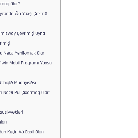
Olmaq Olar?
aycanda Ən Yaxşı Çökmə
imitway Çevrimiçi Oyna
rimiçi
aya Necə Yeniləmək Olar
 1win Mobil Proqramı Yoxsa
Tətbiqlə Müqayisəsi
n Necə Pul Çıxarmaq Olar”
susiyyətləri
ları
an Keçin Və Daxil Olun