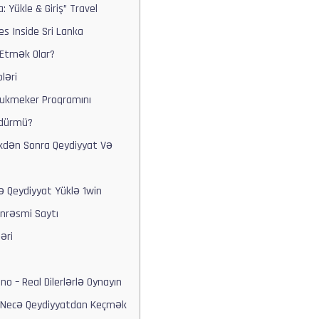
: Yükle & Giriş” Travel
es Inside Sri Lanka
Etmək Olar?
ləri
ukmeker Proqramını
dürmü?
ikdən Sonra Qeydiyyat Və
Və Qeydiyyat Yüklə 1win
nrəsmi Saytı
əri
no – Real Dilerlərlə Oynayın
 Necə Qeydiyyatdan Keçmək