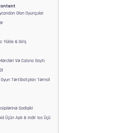
Content
aycandan Olan Oyunçular
ər
: Yükle & Giriş
Mərcləri Və Caisno Saytı
Ol
Oyun Tərtibatçıları Təmsil
siplərinə Sadiqik!
id Üçün Apk & Indir Ios Üçü