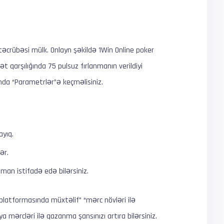
təcrübəsi mülk. Onlayn şəkildə 1Win Online poker
ət qarşılığında 75 pulsuz fırlanmanın verildiyi
da “Parametrlər”ə keçməlisiniz.
ayıq.
ər.
man istifadə edə bilərsiniz.
atformasında müxtəlif” “mərc növləri ilə
ərcləri ilə qazanma şansınızı artıra bilərsiniz.