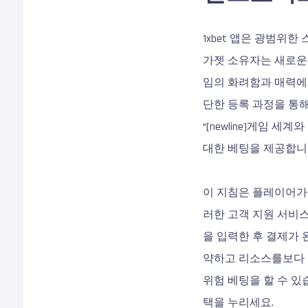
1xbet 앱은 광범위
가젯 소유자는 새로운»
임의 화려함과 매력에서
단한 등록 과정을 통해
“[newline]게임
대한 베팅을 제공합
이 지침은 플레이어가 
러한 고객 지원 서비
을 입력한 후 결제가 완
약하고 리소스를보다 
위험 베팅을 할 수 있
택을 누리세요.