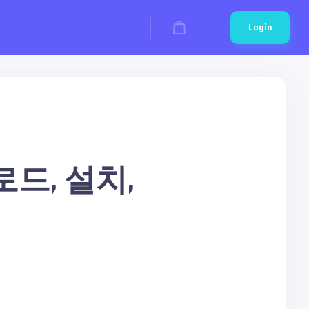
Login
로드, 설치,