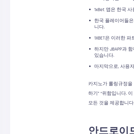
1xBet 앱은 한
한국 플레이어들은 
니다.
1XBET은 이러한
하지만 JBAPP과 
있습니다.
마지막으로, 사용자는
카지노가 롤링규정을 
하기” “위함입니다. 
모든 것을 제공합니다.
안드로이드용