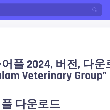
-어플 2024, 버전, 다운
alam Veterinary Group”
t 어플 다운로드