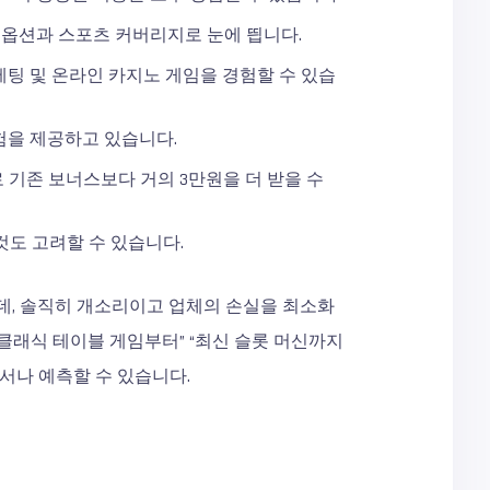
팅 옵션과 스포츠 커버리지로 눈에 띕니다.
팅 및 온라인 카지노 게임을 경험할 수 있습
험을 제공하고 있습니다.
너스로 기존 보너스보다 거의 3만원을 더 받을 수
것도 고려할 수 있습니다.
, 솔직히 개소리이고 업체의 손실을 최소화
클래식 테이블 게임부터” “최신 슬롯 머신까지
에서나 예측할 수 있습니다.