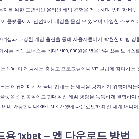
국 사용자를 위한 포괄적인 온라인 베팅 경험을 제공하며, 방대한 베
이 플랫폼에서 안전하게 게임을 즐길 수 있으며 다양한 스포츠 베
 파트너십과 다양한 게임 옵션을 통해 사용자들에게 탁월한 베팅 경
함께하는 독점 보너스는 최대” “169, 000원을 받을” “수 있는 보
 1xBet이 제공하는 충성도 프로그램이나 VIP 클럽에 참여하는 
두는 이유에 대해서 국내 업체는 돈세탁을 방지하기 위함이라는데
이 플랫폼은 전통적이고 현대적인 게임 경험을 독특하게 결합하여 
 이미 가능합니다1XBET APK 가젯에 다운로드하여 전 세계 어디
 1xbet — 앱 다운로드 방법