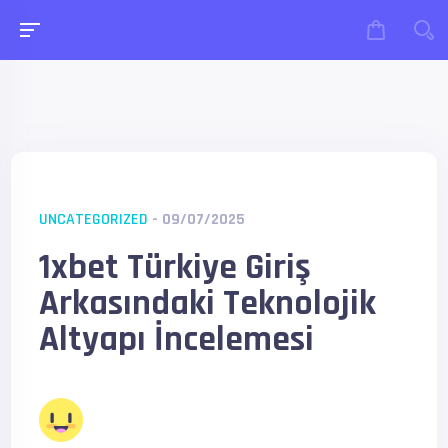
UNCATEGORIZED
- 09/07/2025
1xbet Türkiye Giriş
Arkasındaki Teknolojik
Altyapı İncelemesi