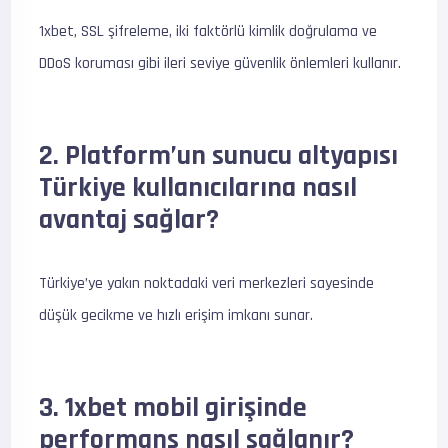
1xbet, SSL şifreleme, iki faktörlü kimlik doğrulama ve
DDoS koruması gibi ileri seviye güvenlik önlemleri kullanır.
2. Platform’un sunucu altyapısı
Türkiye kullanıcılarına nasıl
avantaj sağlar?
Türkiye’ye yakın noktadaki veri merkezleri sayesinde
düşük gecikme ve hızlı erişim imkanı sunar.
3. 1xbet mobil girişinde
performans nasıl sağlanır?