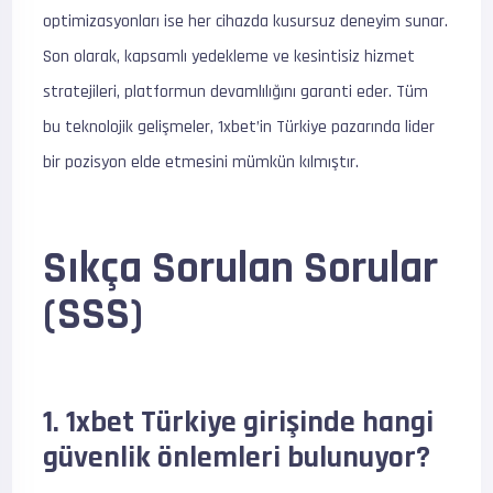
optimizasyonları ise her cihazda kusursuz deneyim sunar.
Son olarak, kapsamlı yedekleme ve kesintisiz hizmet
stratejileri, platformun devamlılığını garanti eder. Tüm
bu teknolojik gelişmeler, 1xbet’in Türkiye pazarında lider
bir pozisyon elde etmesini mümkün kılmıştır.
Sıkça Sorulan Sorular
(SSS)
1. 1xbet Türkiye girişinde hangi
güvenlik önlemleri bulunuyor?