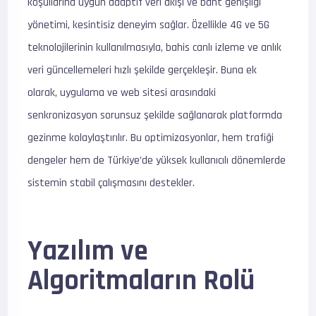
koşullarına uygun adaptif veri akışı ve bant genişliği
yönetimi, kesintisiz deneyim sağlar. Özellikle 4G ve 5G
teknolojilerinin kullanılmasıyla, bahis canlı izleme ve anlık
veri güncellemeleri hızlı şekilde gerçekleşir. Buna ek
olarak, uygulama ve web sitesi arasındaki
senkronizasyon sorunsuz şekilde sağlanarak platformda
gezinme kolaylaştırılır. Bu optimizasyonlar, hem trafiği
dengeler hem de Türkiye’de yüksek kullanıcılı dönemlerde
sistemin stabil çalışmasını destekler.
Yazılım ve
Algoritmaların Rolü