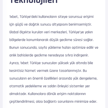
Teknolojileri
1xbet, Türkiye’deki kullanıcıların siteye sorunsuz erişimi
için güçlü ve dağıtık sunucu altyapısını benimsemiştir.
Global ölçekte kurulan veri merkezleri, Türkiye’ye yakın
bölgelerde konumlanarak düşük gecikme süresi sağlar.
Bunun sonucunda, sayfa yükleme hızları optimize edilir ve
anlık bahislerde gecikme neredeyse sıfıra indirgenir.
Ayrıca, 1xbet Türkiye sunucuları yüksek yük altında bile
kesintisiz hizmet vermek üzere tasarlanmıştır. Bu
sunucuların en önemli özellikleri arasında yük dengeleme,
otomatik yedekleme ve saldırı önleyici sistemler yer
almaktadır. Kullanıcılara dönük erişim noktalarının
çeşitlendirilmesi, olası bağlantı sorunlarını minimize eder.