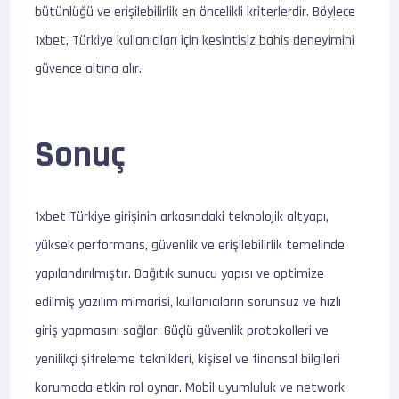
bütünlüğü ve erişilebilirlik en öncelikli kriterlerdir. Böylece
1xbet, Türkiye kullanıcıları için kesintisiz bahis deneyimini
güvence altına alır.
Sonuç
1xbet Türkiye girişinin arkasındaki teknolojik altyapı,
yüksek performans, güvenlik ve erişilebilirlik temelinde
yapılandırılmıştır. Dağıtık sunucu yapısı ve optimize
edilmiş yazılım mimarisi, kullanıcıların sorunsuz ve hızlı
giriş yapmasını sağlar. Güçlü güvenlik protokolleri ve
yenilikçi şifreleme teknikleri, kişisel ve finansal bilgileri
korumada etkin rol oynar. Mobil uyumluluk ve network