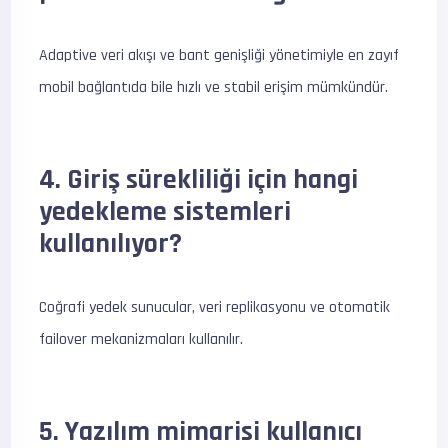
Adaptive veri akışı ve bant genişliği yönetimiyle en zayıf
mobil bağlantıda bile hızlı ve stabil erişim mümkündür.
4. Giriş sürekliliği için hangi
yedekleme sistemleri
kullanılıyor?
Coğrafi yedek sunucular, veri replikasyonu ve otomatik
failover mekanizmaları kullanılır.
5. Yazılım mimarisi kullanıcı