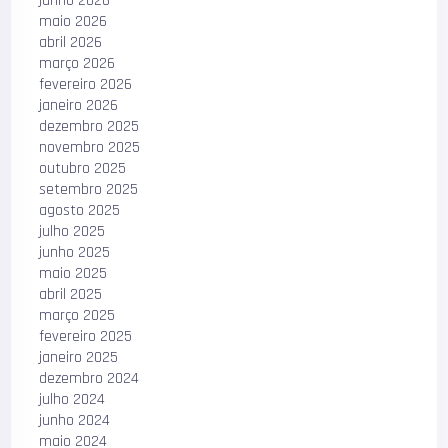
junho 2026
maio 2026
abril 2026
março 2026
fevereiro 2026
janeiro 2026
dezembro 2025
novembro 2025
outubro 2025
setembro 2025
agosto 2025
julho 2025
junho 2025
maio 2025
abril 2025
março 2025
fevereiro 2025
janeiro 2025
dezembro 2024
julho 2024
junho 2024
maio 2024