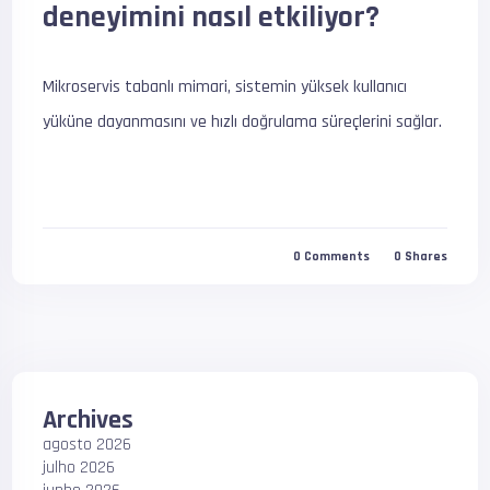
deneyimini nasıl etkiliyor?
Mikroservis tabanlı mimari, sistemin yüksek kullanıcı
yüküne dayanmasını ve hızlı doğrulama süreçlerini sağlar.
0
Comments
0
Shares
Archives
agosto 2026
julho 2026