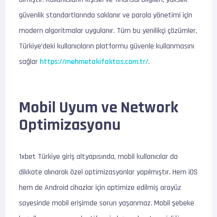
güvenlik standartlarında saklanır ve parola yönetimi için
modern algoritmalar uygulanır. Tüm bu yenilikçi çözümler,
Türkiye’deki kullanıcıların platformu güvenle kullanmasını
sağlar
https://mehmetakifaktas.com.tr/
.
Mobil Uyum ve Network
Optimizasyonu
1xbet Türkiye giriş altyapısında, mobil kullanıcılar da
dikkate alınarak özel optimizasyonlar yapılmıştır. Hem iOS
hem de Android cihazlar için optimize edilmiş arayüz
sayesinde mobil erişimde sorun yaşanmaz. Mobil şebeke