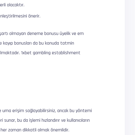
rli olacaktır.
eştirilmesini önerir.
m şartı olmayan deneme bonusu üyelik ve em
ve kayıp bonusları da bu konuda tatmin
almaktadır. 1xbet gambling establishment
de uma erişim sağlayabilirsiniz, ancak bu yöntemi
unar, bu da işlemi hızlandırır ve kullanıcıların
a her zaman dikkatli olmak önemlidir.