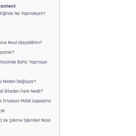
Content
iştiğinde Ne Yapmalıyım?
ine Nasıl Ulaşabilirim?
zanılır?
Sitesinde Bahis Yapmaya
si Neden Değişiyor?
nal Siteden Farkı Nedir?
res Empieza Mobil Uygulama
iye
 Ve Çekme İşlemleri Nasıl