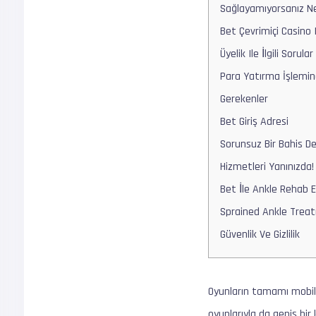
Sağlayamıyorsanız Ne
Bet Çevrimiçi Casino
Üyelik Ile İlgili Sorular
Para Yatırma İşlemin
Gerekenler
Bet Giriş Adresi
Sorunsuz Bir Bahis De
Hizmetleri Yanınızda
Bet İle Ankle Rehab
Sprained Ankle Trea
Güvenlik Ve Gizlilik
Oyunların tamamı mobil u
oyunlarıyla da geniş bir