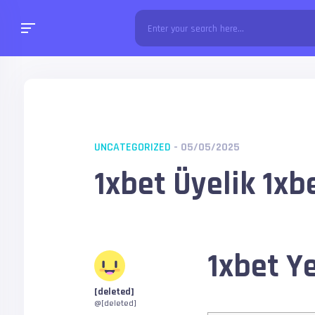
UNCATEGORIZED
- 05/05/2025
1xbet Üyelik 1xb
1xbet Ye
[deleted]
@[deleted]