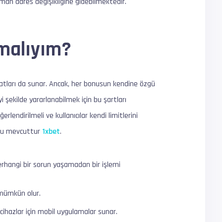
man adres değişikliğine gidebilmektedir.
pmalıyım?
rsatları da sunar. Ancak, her bonusun kendine özgü
i şekilde yararlanabilmek için bu şartları
endirilmeli ve kullanıcılar kendi limitlerini
nusu mevcuttur
1xbet
.
 herhangi bir sorun yaşamadan bir işlemi
 mümkün olur.
 cihazlar için mobil uygulamalar sunar.