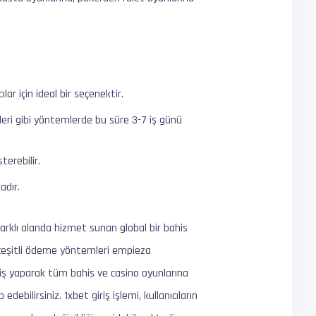
lar için ideal bir seçenektir.
leri gibi yöntemlerde bu süre 3-7 iş günü
erebilir.
adır.
arklı alanda hizmet sunan global bir bahis
 çeşitli ödeme yöntemleri empieza
riş yaparak tüm bahis ve casino oyunlarına
debilirsiniz. 1xbet giriş işlemi, kullanıcıların