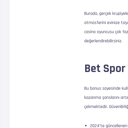
Burada, gerçek krupiyele
atmosferini evinize taşı
casino oyuncusu çok faz
değerlendirebilirsiniz.
Bet Spor
Bu bonus sayesinde kulla
kazanma şanslarını artır
çekmektedir. Güvenilirli
2024’te güncellenen 