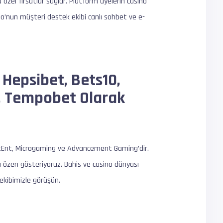
a özel fırsatlar sağlar. Platform üyelerin casino
no’nun müşteri destek ekibi canlı sohbet ve e-
 Hepsibet, Bets10,
, Tempobet Olarak
ı NetEnt, Microgaming ve Advancement Gaming’dir.
 özen gösteriyoruz. Bahis ve casino dünyası
ekibimizle görüşün.