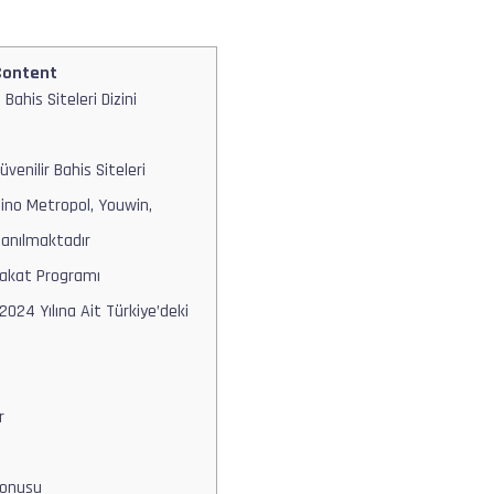
Content
Bahis Siteleri Dizini
venilir Bahis Siteleri
sino Metropol, Youwin,
lanılmaktadır
dakat Programı
: 2024 Yılına Ait Türkiye’deki
r
Bonusu