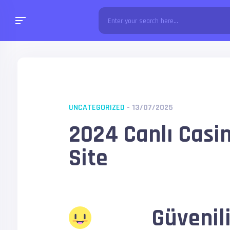
UNCATEGORIZED
- 13/07/2025
2024 Canlı Casino
Site
Güvenili