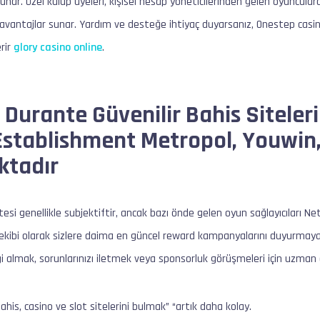
 sunar. Özel kulüp üyeleri, kişisel hesap yöneticilerinden gelen oyuncular
n avantajlar sunar. Yardım ve desteğe ihtiyaç duyarsanız, Onestep casi
rir
glory casino online
.
 Durante Güvenilir Bahis Siteleri
stablishment Metropol, Youwin
ktadır
litesi genellikle subjektiftir, ancak bazı önde gelen oyun sağlayıcılar
kibi olarak sizlere daima en güncel reward kampanyalarını duyurmaya
gi almak, sorunlarınızı iletmek veya sponsorluk görüşmeleri için uzman 
bahis, casino ve slot sitelerini bulmak” “artık daha kolay.