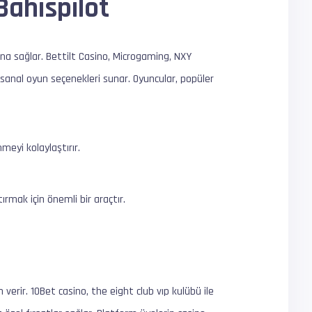
 Bahispilot
ına sağlar. Bettilt Casino, Microgaming, NXY
 sanal oyun seçenekleri sunar. Oyuncular, popüler
meyi kolaylaştırır.
ırmak için önemli bir araçtır.
erir. 10Bet casino, the eight club vıp kulübü ile