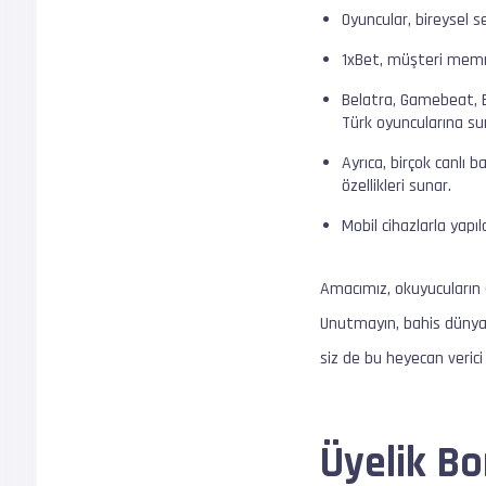
Oyuncular, bireysel 
1xBet, müşteri memnu
Belatra, Gamebeat, B
Türk oyuncularına su
Ayrıca, birçok canlı 
özellikleri sunar.
Mobil cihazlarla yapı
Amacımız, okuyucuların 
Unutmayın, bahis dünyası
siz de bu heyecan verici
Üyelik B