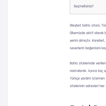
Seçmelisiniz?
Oleybet bahis sitesi, Tü
Ülkemizde aktif olarak b
yerini almıştır. Karebet
severlerin beğenisini k
Bahis sitelerinde verile
noktalardır. Ayrıca kaç s
Türkçe yardım istemen g
sitelerinin adresleri he