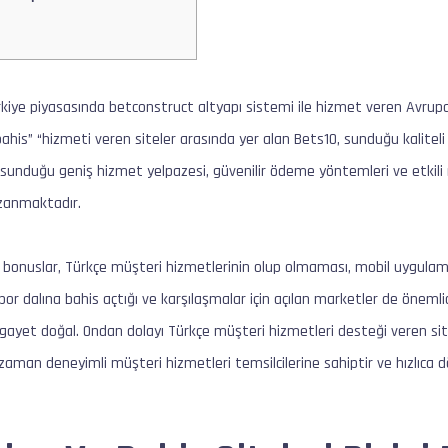
rkiye piyasasında betconstruct altyapı sistemi ile hizmet veren Avrupa 
ahis” “hizmeti veren siteler arasında yer alan Bets10, sunduğu kaliteli 
, sunduğu geniş hizmet yelpazesi, güvenilir ödeme yöntemleri ve etkili 
azanmaktadır.
n bonuslar, Türkçe müşteri hizmetlerinin olup olmaması, mobil uygulama, 
por dalına bahis açtığı ve karşılaşmalar için açılan marketler de önemlidi
ayet doğal. Ondan dolayı Türkçe müşteri hizmetleri desteği veren sitel
r zaman deneyimli müşteri hizmetleri temsilcilerine sahiptir ve hızlıca