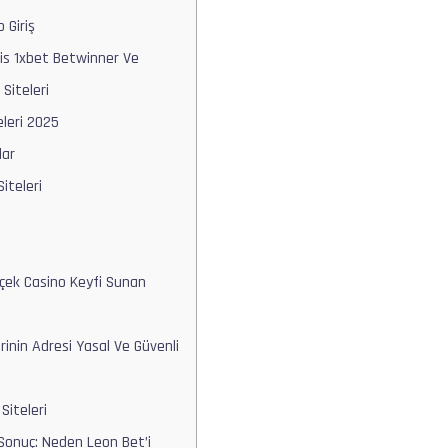
 Giriş
is 1xbet Betwinner Ve
Siteleri
eleri 2025
lar
Siteleri
çek Casino Keyfi Sunan
rinin Adresi Yasal Ve Güvenli
Siteleri
Sonuç: Neden Leon Bet’i