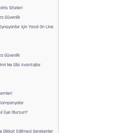
ahis Siteleri
za Güvenlik
ynayanlar Için Yasal On Line
za Güvenlik
imi Ne Gibi Avantajlar
temleri
 Kampanyalar
sıl Üye Olursun?
e Dikkat Edilmesi Gerekenler