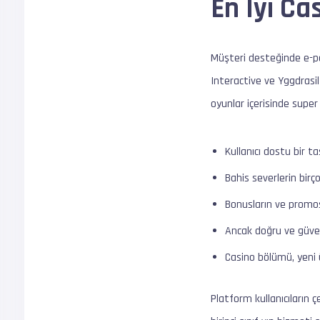
En Iyi Ca
Müşteri desteğinde e-pos
Interactive ve Yggdrasil
oyunlar içerisinde sup
Kullanıcı dostu bir t
Bahis severlerin bir
Bonusların ve promosy
Ancak doğru ve güveni
Casino bölümü, yeni 
Platform kullanıcıların 