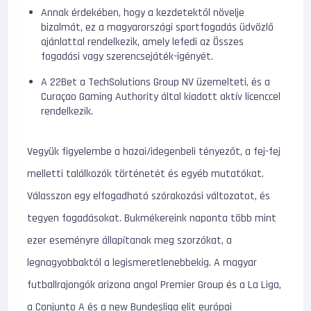
Annak érdekében, hogy a kezdetektől növelje
bizalmát, ez a magyarországi sportfogadás üdvözlő
ajánlattal rendelkezik, amely lefedi az Összes
fogadási vagy szerencsejáték-igényét.
A 22Bet a TechSolutions Group NV üzemelteti, és a
Curaçao Gaming Authority által kiadott aktív licenccel
rendelkezik.
Vegyük figyelembe a hazai/idegenbeli tényezőt, a fej-fej
melletti találkozók történetét és egyéb mutatókat.
Válasszon egy elfogadható szórakozási változatot, és
tegyen fogadásokat. Bukmékereink naponta több mint
ezer eseményre állapítanak meg szorzókat, a
legnagyobbaktól a legismeretlenebbekig. A magyar
futballrajongók arizona angol Premier Group és a La Liga,
a Conjunto A és a new Bundesliga elit európai