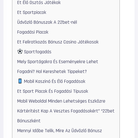
Et Élő Osztós Játékok
Et Sportpiacok
Üdvözlő Bónuszok A 22bet-nél
Fogadási Piacok
Et Feliratkozás Bónusz Casino Játékosok
Sportfogadás
Mely Sportágakra És Eseményekre Lehet
Fogadni? Hol Kereshetek Tippeket?
Mobil Kaszinó És Élő Fogadások
Et Sport Piacok És Fogadási Típusok
Mobil Weboldal Minden Lehetséges Eszközre
Kártérítést Kap A Vesztes Fogadásokért” “22bet
Bónuszként
Mennyi Időbe Telik, Mire Az Üdvözlő Bónusz