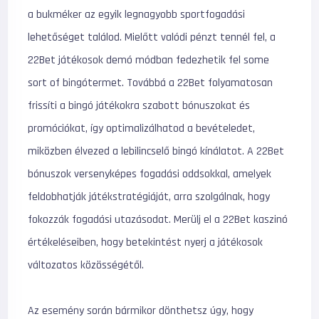
a bukméker az egyik legnagyobb sportfogadási
lehetőséget találod. Mielőtt valódi pénzt tennél fel, a
22Bet játékosok demó módban fedezhetik fel some
sort of bingótermet. Továbbá a 22Bet folyamatosan
frissíti a bingó játékokra szabott bónuszokat és
promóciókat, így optimalizálhatod a bevételedet,
miközben élvezed a lebilincselő bingó kínálatot. A 22Bet
bónuszok versenyképes fogadási oddsokkal, amelyek
feldobhatják játékstratégiáját, arra szolgálnak, hogy
fokozzák fogadási utazásodat. Merülj el a 22Bet kaszinó
értékeléseiben, hogy betekintést nyerj a játékosok
változatos közösségétől.
Az esemény során bármikor dönthetsz úgy, hogy