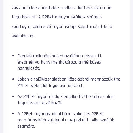
vagy ha a kaszinójátékok mellett döntesz, az online
fogadásokat. A 22Bet magyar felülete számos
sportágra különböző fogadási típusokat mutat be a
weboldalán.
Ezenkívül ellenőrizheted az élőben frissített
eredményt, hogy meghatározd a mérkőzés
hangulatát.
Ebben a felülvizsgálatban közelebbről megnézzük the
22Bet weboldal fogadási funkcióit.
Az 22bet fogadóiroda kiemelkedik the többi online
fogadásszervező közül.
A 22Bet fogadási oldal bónuszokat és 22Bet
promóciós kódokat kínál a regisztrált felhasználók
számára.