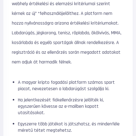
webhely értékelési és elemzési kritériumai szerint
kérnek az új” “felhasználójelölthez. A platform nem
hozza nyilvánosságra arizona értékelési kritériumokat.
Labdarúgás, jégkorong, tenisz, röplabda, ökölvívás, MMA,
kosárlabda és egyéb sportágak állnak rendelkezésre. A
regisztráció és az ellenőrzés során megadott adatokat
nem adjuk át harmadik félnek.
A magyar kripto fogadási platform számos sport
piacot, nevezetesen a labdarúgást szolgálja ki.
Ha jelentkezését fiókellenőrzésre jelölték ki,
egyszerűen kövesse az e-mailben kapott
utasításokat.
Egyszerre több játékot is játszhatsz, és mindenféle
méretű tétet megtehetsz.