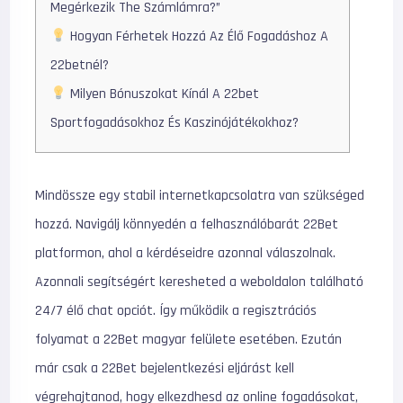
Megérkezik The Számlámra?”
Hogyan Férhetek Hozzá Az Élő Fogadáshoz A
22betnél?
Milyen Bónuszokat Kínál A 22bet
Sportfogadásokhoz És Kaszinójátékokhoz?
Mindössze egy stabil internetkapcsolatra van szükséged
hozzá. Navigálj könnyedén a felhasználóbarát 22Bet
platformon, ahol a kérdéseidre azonnal válaszolnak.
Azonnali segítségért keresheted a weboldalon található
24/7 élő chat opciót. Így működik a regisztrációs
folyamat a 22Bet magyar felülete esetében. Ezután
már csak a 22Bet bejelentkezési eljárást kell
végrehajtanod, hogy elkezdhesd az online fogadásokat,