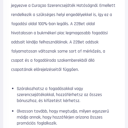
jegyezve a Curaçao Szerencsejáték Hatóságnál. Emellett
rendelkezik a szükséges helyi engedélyekkel is, így ez a
fogadási oldal 100%-ban legális. A 22Bet oldal
hivatalosan a bukmékeri piac legmagasabb fogadási
oddsait kínálja felhasználóinak. A 22Bet oddsok
folyamatosan változnak some sort of mérkőzés, a
csapat és a fogadóiroda szakemberekből álló
csapatának előrejelzéseitől függően.
Szórakozhatsz a fogadásokkal vagy
szerencsejátékokkal, hozzáférhetsz az összes
bónuszhoz, és kifizetést kérhetsz.
Olvasson tovább, hogy megtudja, milyen egyszerű
módja annak, hogy hozzáférjen arizona összes
promóciós foglalkozik.