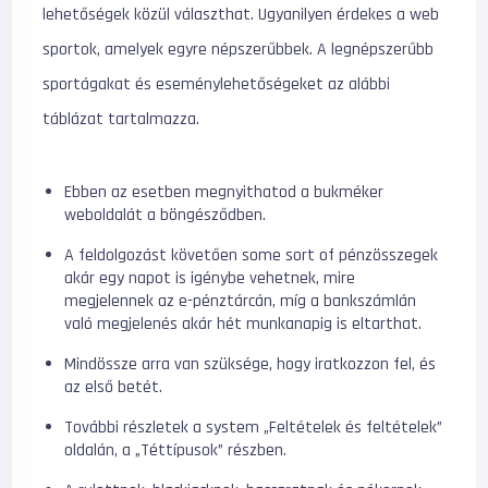
lehetőségek közül választhat. Ugyanilyen érdekes a web
sportok, amelyek egyre népszerűbbek. A legnépszerűbb
sportágakat és eseménylehetőségeket az alábbi
táblázat tartalmazza.
Ebben az esetben megnyithatod a bukméker
weboldalát a böngésződben.
A feldolgozást követően some sort of pénzösszegek
akár egy napot is igénybe vehetnek, mire
megjelennek az e-pénztárcán, míg a bankszámlán
való megjelenés akár hét munkanapig is eltarthat.
Mindössze arra van szüksége, hogy iratkozzon fel, és
az első betét.
További részletek a system „Feltételek és feltételek”
oldalán, a „Téttípusok” részben.