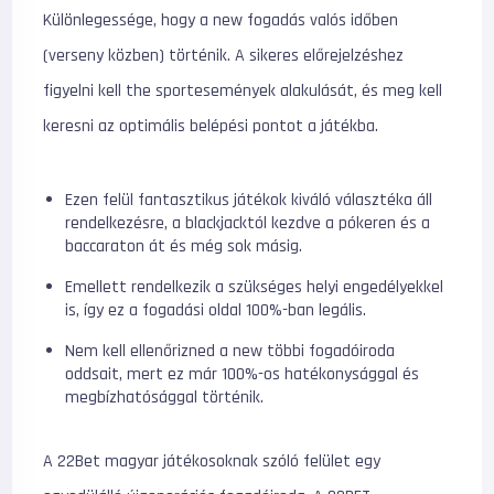
Különlegessége, hogy a new fogadás valós időben
(verseny közben) történik. A sikeres előrejelzéshez
figyelni kell the sportesemények alakulását, és meg kell
keresni az optimális belépési pontot a játékba.
Ezen felül fantasztikus játékok kiváló választéka áll
rendelkezésre, a blackjacktól kezdve a pókeren és a
baccaraton át és még sok másig.
Emellett rendelkezik a szükséges helyi engedélyekkel
is, így ez a fogadási oldal 100%-ban legális.
Nem kell ellenőrizned a new többi fogadóiroda
oddsait, mert ez már 100%-os hatékonysággal és
megbízhatósággal történik.
A 22Bet magyar játékosoknak szóló felület egy