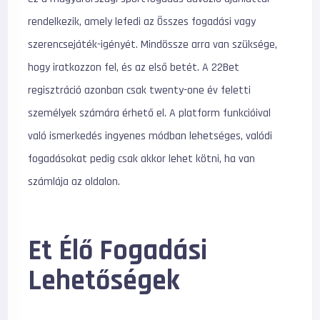
rendelkezik, amely lefedi az Összes fogadási vagy
szerencsejáték-igényét. Mindössze arra van szüksége,
hogy iratkozzon fel, és az első betét. A 22Bet
regisztráció azonban csak twenty-one év feletti
személyek számára érhető el. A platform funkcióival
való ismerkedés ingyenes módban lehetséges, valódi
fogadásokat pedig csak akkor lehet kötni, ha van
számlája az oldalon.
Et Élő Fogadási
Lehetőségek