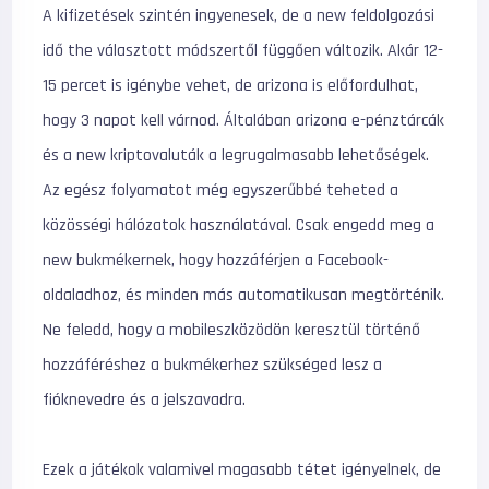
A kifizetések szintén ingyenesek, de a new feldolgozási
idő the választott módszertől függően változik. Akár 12-
15 percet is igénybe vehet, de arizona is előfordulhat,
hogy 3 napot kell várnod. Általában arizona e-pénztárcák
és a new kriptovaluták a legrugalmasabb lehetőségek.
Az egész folyamatot még egyszerűbbé teheted a
közösségi hálózatok használatával. Csak engedd meg a
new bukmékernek, hogy hozzáférjen a Facebook-
oldaladhoz, és minden más automatikusan megtörténik.
Ne feledd, hogy a mobileszközödön keresztül történő
hozzáféréshez a bukmékerhez szükséged lesz a
fióknevedre és a jelszavadra.
Ezek a játékok valamivel magasabb tétet igényelnek, de