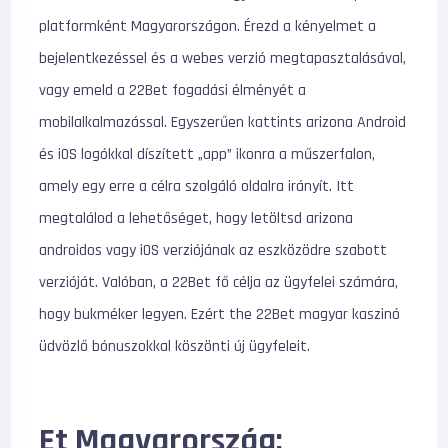
platformként Magyarországon. Érezd a kényelmet a
bejelentkezéssel és a webes verzió megtapasztalásával,
vagy emeld a 22Bet fogadási élményét a
mobilalkalmazással. Egyszerűen kattints arizona Android
és iOS logókkal díszített „app” ikonra a műszerfalon,
amely egy erre a célra szolgáló oldalra irányít. Itt
megtalálod a lehetőséget, hogy letöltsd arizona
androidos vagy iOS verziójának az eszközödre szabott
verzióját. Valóban, a 22Bet fő célja az ügyfelei számára,
hogy bukméker legyen. Ezért the 22Bet magyar kaszinó
üdvözlő bónuszokkal köszönti új ügyfeleit.
Et Magyarország: