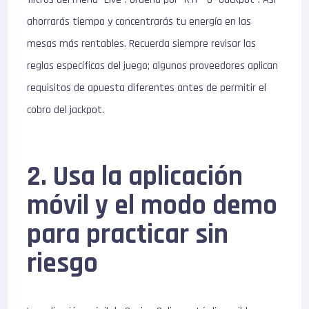
ahorrarás tiempo y concentrarás tu energía en las
mesas más rentables. Recuerda siempre revisar las
reglas específicas del juego; algunos proveedores aplican
requisitos de apuesta diferentes antes de permitir el
cobro del jackpot.
2. Usa la aplicación
móvil y el modo demo
para practicar sin
riesgo