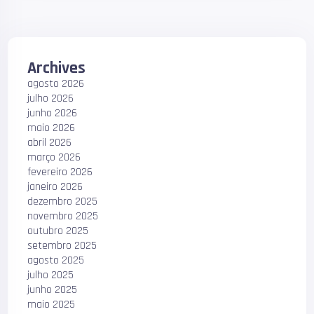
Archives
agosto 2026
julho 2026
junho 2026
maio 2026
abril 2026
março 2026
fevereiro 2026
janeiro 2026
dezembro 2025
novembro 2025
outubro 2025
setembro 2025
agosto 2025
julho 2025
junho 2025
maio 2025