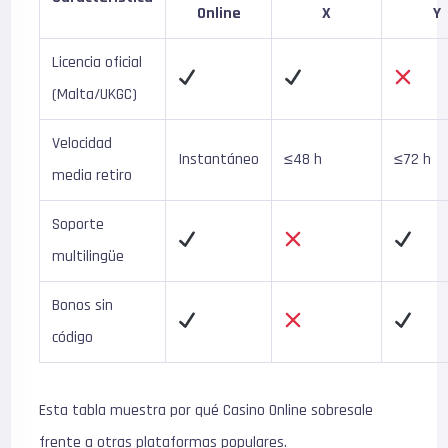
Online
X
Y
Licencia oficial
(Malta/UKGC)
Velocidad
Instantáneo
≤48 h
≤72 h
media retiro
Soporte
multilingüe
Bonos sin
código
Esta tabla muestra por qué Casino Online sobresale
frente a otras plataformas populares.