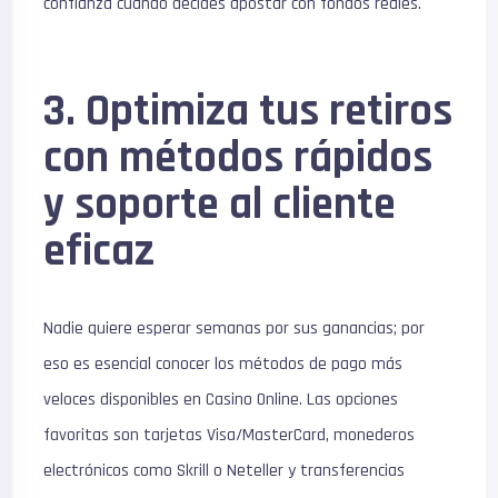
confianza cuando decides apostar con fondos reales.
3. Optimiza tus retiros
con métodos rápidos
y soporte al cliente
eficaz
Nadie quiere esperar semanas por sus ganancias; por
eso es esencial conocer los métodos de pago más
veloces disponibles en Casino Online. Las opciones
favoritas son tarjetas Visa/MasterCard, monederos
electrónicos como Skrill o Neteller y transferencias