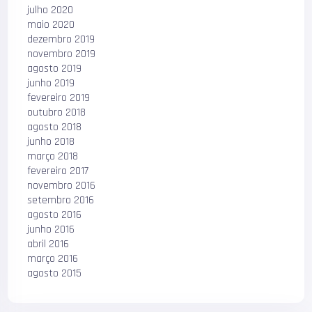
julho 2020
maio 2020
dezembro 2019
novembro 2019
agosto 2019
junho 2019
fevereiro 2019
outubro 2018
agosto 2018
junho 2018
março 2018
fevereiro 2017
novembro 2016
setembro 2016
agosto 2016
junho 2016
abril 2016
março 2016
agosto 2015