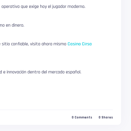
d operativa que exige hoy el jugador moderno.
mo en dinero.
e sitio confiable, visita ahora mismo
Casino Cirsa
ad e innovación dentro del mercado español.
0
Comments
0
Shares