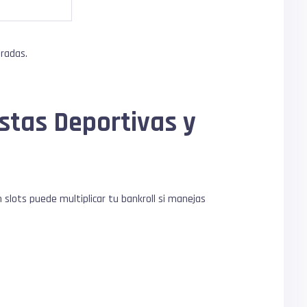
eradas.
tas Deportivas y
lots puede multiplicar tu bankroll si manejas