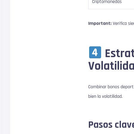
Criptomonedas
Important:
Verifica si
Estra
Volatilid
Combinar bonos deporti
bien la volatilidad.
Pasos clav