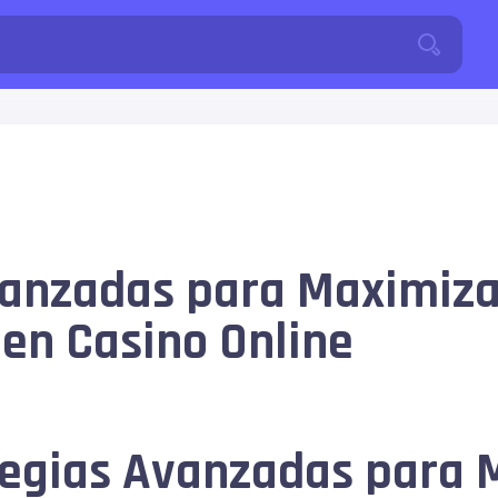
vanzadas para Maximiza
en Casino Online
tegias Avanzadas para 