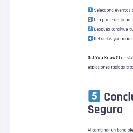
Selecciona eventos d
Usa parte del bono d
Después consigue tus
Retira las ganancias
Did You Know?
Los slo
explosiones rápidas tra
Conclu
Segura
Al combinar un bono bi