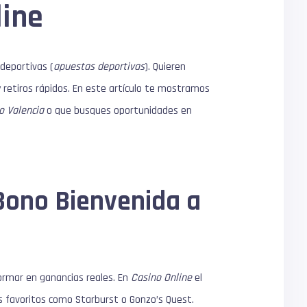
line
deportivas (
apuestas deportivas
). Quieren
 retiros rápidos. En este artículo te mostramos
o Valencia
o que busques oportunidades en
Bono Bienvenida a
ormar en ganancias reales. En
Casino Online
el
ts favoritos como Starburst o Gonzo’s Quest.