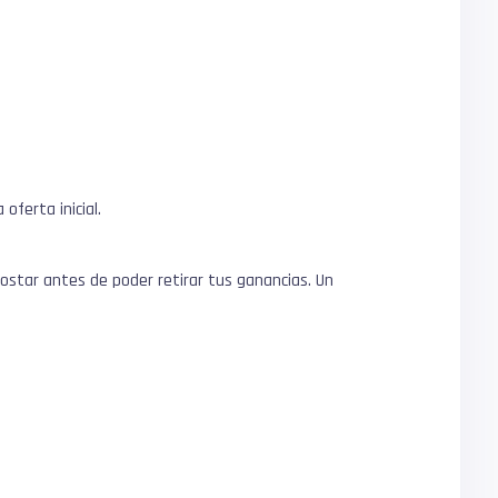
oferta inicial.
star antes de poder retirar tus ganancias. Un