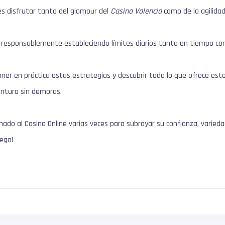
s disfrutar tanto del glamour del
Casino Valencia
como de la agilida
 responsablemente estableciendo límites diarios tanto en tiempo co
poner en práctica estas estrategias y descubrir todo lo que ofrece est
entura sin demoras.
nado al Casino Online varias veces para subrayar su confianza, varied
ego!