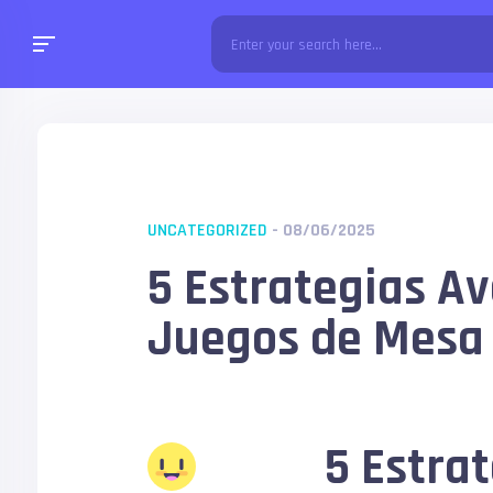
UNCATEGORIZED
- 08/06/2025
5 Estrategias A
Juegos de Mesa 
5 Estra