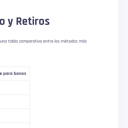
 y Retiros
ción una tabla comparativa entre los métodos más
le para bonos