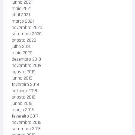
junho 2021
maio 2021
abril 2021
março 2021
novembro 2020
setembro 2020
agosto 2020
julho 2020
maio 2020
dezembro 2019
novembro 2019
agosto 2019
junho 2019
fevereiro 2019
outubro 2018
agosto 2018
junho 2018
março 2018
fevereiro 2017
novembro 2016
setembro 2016