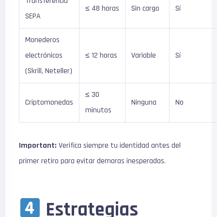
Transferencia
≤ 48 horas
Sin cargo
Sí
SEPA
Monederos
electrónicos
≤ 12 horas
Variable
Sí
(Skrill, Neteller)
≤ 30
Criptomonedas
Ninguna
No
minutos
Important:
Verifica siempre tu identidad antes del
primer retiro para evitar demoras inesperadas.
Estrategias