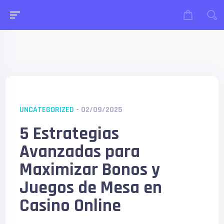
UNCATEGORIZED
- 02/09/2025
5 Estrategias
Avanzadas para
Maximizar Bonos y
Juegos de Mesa en
Casino Online