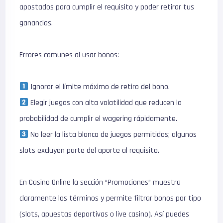
apostados para cumplir el requisito y poder retirar tus
ganancias.
Errores comunes al usar bonos:
Ignorar el límite máximo de retiro del bono.
Elegir juegos con alta volatilidad que reducen la
probabilidad de cumplir el wagering rápidamente.
No leer la lista blanca de juegos permitidos; algunos
slots excluyen parte del aporte al requisito.
En Casino Online la sección “Promociones” muestra
claramente los términos y permite filtrar bonos por tipo
(slots, apuestas deportivas o live casino). Así puedes