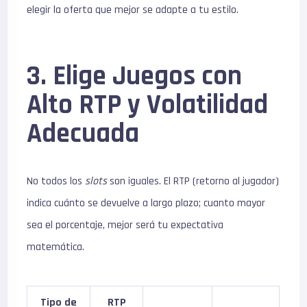
elegir la oferta que mejor se adapte a tu estilo.
3. Elige Juegos con
Alto RTP y Volatilidad
Adecuada
No todos los
slots
son iguales. El RTP (retorno al jugador)
indica cuánto se devuelve a largo plazo; cuanto mayor
sea el porcentaje, mejor será tu expectativa
matemática.
Tipo de
RTP