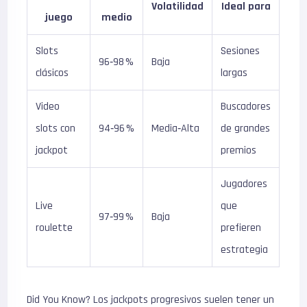
Volatilidad
Ideal para
juego
medio
Slots
Sesiones
96‑98 %
Baja
clásicos
largas
Video
Buscadores
slots con
94‑96 %
Media‑Alta
de grandes
jackpot
premios
Jugadores
Live
que
97‑99 %
Baja
roulette
prefieren
estrategia
Did You Know? Los jackpots progresivos suelen tener un