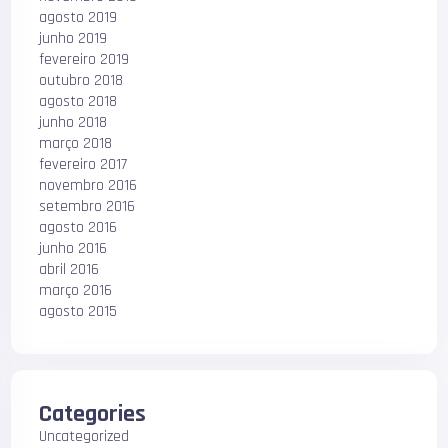
agosto 2019
junho 2019
fevereiro 2019
outubro 2018
agosto 2018
junho 2018
março 2018
fevereiro 2017
novembro 2016
setembro 2016
agosto 2016
junho 2016
abril 2016
março 2016
agosto 2015
Categories
Uncategorized