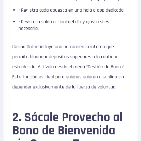
• Registra cada apuesta en una hoja o app dedicada.
• Revisa tu saldo al final del día y ajusta si es
necesario.
Casino Online incluye una herramienta interna que
permite bloquear depósitos superiores a la cantidad
establecida. Actívala desde el menú “Gestión de Banca”.
Esta función es ideal para quienes quieren disciplina sin
depender exclusivamente de la fuerza de voluntad.
2. Sácale Provecho al
Bono de Bienvenida