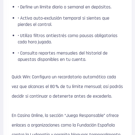
• Define un límite diario o semanal en depósitos.
• Activa auto‑exclusión temporal si sientes que
pierdes el control.
• Utiliza filtros antiestrés como pausas obligatorias
cada hora jugada.
• Consulta reportes mensuales del historial de
apuestas disponibles en tu cuenta.
Quick Win: Configura un recordatorio automático cada
vez que alcances el 80 % de tu límite mensual; así podrás
decidir si continuar o detenerte antes de excederlo.
En Casino Online, la sección “Juego Responsable” ofrece
enlaces a organizaciones como la Fundación Española
contra la Ludopatía y permite bloquear temporalmente