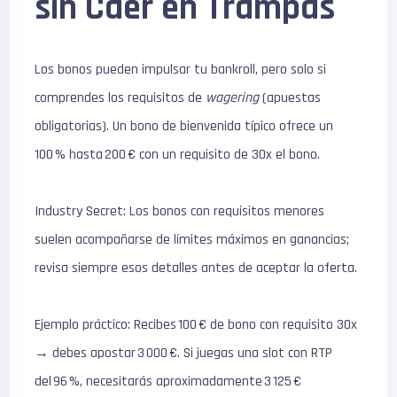
sin Caer en Trampas
Los bonos pueden impulsar tu bankroll, pero solo si
comprendes los requisitos de
wagering
(apuestas
obligatorias). Un bono de bienvenida típico ofrece un
100 % hasta 200 € con un requisito de 30x el bono.
Industry Secret: Los bonos con requisitos menores
suelen acompañarse de límites máximos en ganancias;
revisa siempre esos detalles antes de aceptar la oferta.
Ejemplo práctico: Recibes 100 € de bono con requisito 30x
→ debes apostar 3 000 €. Si juegas una slot con RTP
del 96 %, necesitarás aproximadamente 3 125 €