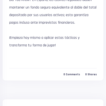
mantener un fondo seguro equivalente al doble del total
depositado por sus usuarios activos; esto garantiza
pagos incluso ante imprevistos financieros.
¡Empieza hoy mismo a aplicar estas tácticas y
transforma tu forma de jugar!
0
Comments
0
Shares