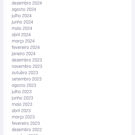
dezembro 2024
agosto 2024
julho 2024
junho 2024
maio 2024
abril 2024
março 2024
fevereiro 2024
janeiro 2024
dezembro 2023
novembro 2023
outubro 2023
setembro 2023
agosto 2023
julho 2023
junho 2023
maio 2023
abril 2023
março 2023
fevereiro 2023
dezembro 2022