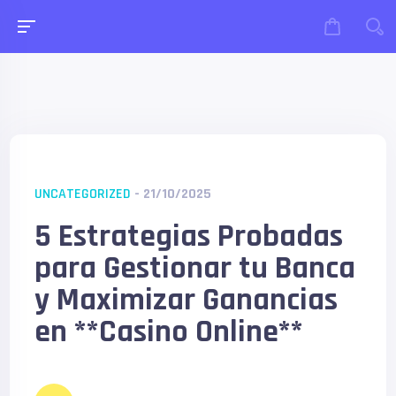
UNCATEGORIZED
- 21/10/2025
5 Estrategias Probadas
para Gestionar tu Banca
y Maximizar Ganancias
en **Casino Online**