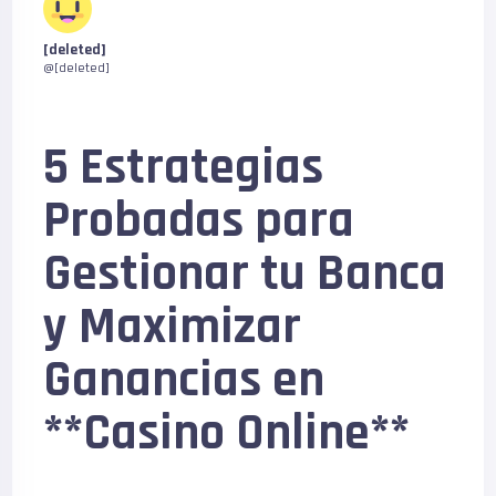
[deleted]
@[deleted]
5 Estrategias
Probadas para
Gestionar tu Banca
y Maximizar
Ganancias en
**Casino Online**