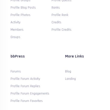
Profile Groups
Profile Quests
Profile Blog Posts
Ranks
Profile Photos
Profile Rank
Activity
Credits
Members
Profile Credits
Groups
bbPress
More Links
Forums
Blog
Profile Forum Activity
Landing
Profile Forum Replies
Profile Forum Engagements
Profile Forum Favorites