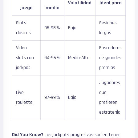
Volatilidad
Ideal para
juego
medio
Slots
Sesiones
96‑98 %
Baja
clásicos
largas
Video
Buscadores
slots con
94‑96 %
Media‑Alta
de grandes
jackpot
premios
Jugadores
Live
que
97‑99 %
Baja
roulette
prefieren
estrategia
Did You Know?
Los jackpots progresivos suelen tener