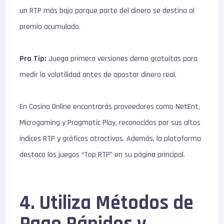
un RTP más bajo porque parte del dinero se destina al
premio acumulado.
Pro Tip:
Juega primero versiones demo gratuitas para
medir la volatilidad antes de apostar dinero real.
En Casino Online encontrarás proveedores como NetEnt,
Microgaming y Pragmatic Play, reconocidos por sus altos
índices RTP y gráficos atractivos. Además, la plataforma
destaca los juegos “Top RTP” en su página principal.
4. Utiliza Métodos de