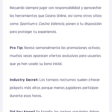
Recuerda siempre jugar con responsabilidad y aprovechar
las herramientas que Casino Online, así como otros sitios
como
Sportium
o
Casino Valencia
, ponen a tu disposición
para proteger tu experiencia.
Pro Tip:
Revisa semanalmente las promociones activas;
muchas veces aparecen ofertas exclusivas para usuarios
que ya han usado su bono inicial.
Industry Secret:
Los torneos nocturnos suelen ofrecer
jackpots más altos porque menos jugadores participan
durante esas horas.
Did You Know?
En España, los casinos regulados deben