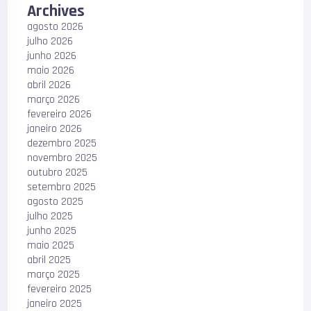
Archives
agosto 2026
julho 2026
junho 2026
maio 2026
abril 2026
março 2026
fevereiro 2026
janeiro 2026
dezembro 2025
novembro 2025
outubro 2025
setembro 2025
agosto 2025
julho 2025
junho 2025
maio 2025
abril 2025
março 2025
fevereiro 2025
janeiro 2025