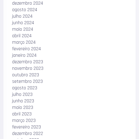
dezembro 2024
agosto 2024
julho 2024
junho 2024
maio 2024
abril 2024
março 2024
fevereiro 2024
janeiro 2024
dezembro 2023
novembro 2023
outubro 2023
setembro 2023
agosto 2023
julho 2023
junho 2023
maio 2023
abril 2023
março 2023
fevereiro 2023
dezembro 2022