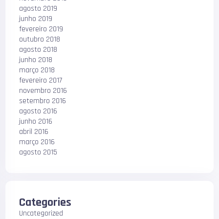
agosto 2019
junho 2019
fevereiro 2019
outubro 2018
agosto 2018
junho 2018
março 2018
fevereiro 2017
novembro 2016
setembro 2016
agosto 2016
junho 2016
abril 2016
março 2016
agosto 2015
Categories
Uncategorized