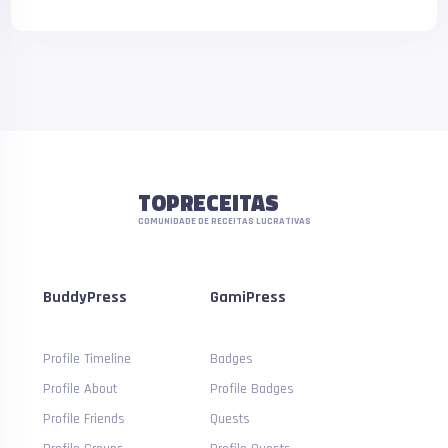
TOPRECEITAS
COMUNIDADE DE RECEITAS LUCRATIVAS
BuddyPress
GamiPress
Profile Timeline
Badges
Profile About
Profile Badges
Profile Friends
Quests