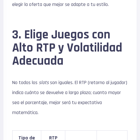
elegir la oferta que mejor se adapte a tu estilo.
3. Elige Juegos con
Alto RTP y Volatilidad
Adecuada
No todos los
slots
son iguales. El RTP (retorno al jugador)
indica cuánto se devuelve a largo plazo; cuanto mayor
sea el porcentaje, mejor será tu expectativa
matemática.
Tipo de
RTP