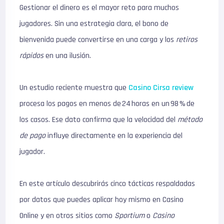
Gestionar el dinero es el mayor reto para muchos
jugadores. Sin una estrategia clara, el bono de
bienvenida puede convertirse en una carga y los
retiros
rápidos
en una ilusión.
Un estudio reciente muestra que
Casino Cirsa review
procesa los pagos en menos de 24 horas en un 98 % de
los casos. Ese dato confirma que la velocidad del
método
de pago
influye directamente en la experiencia del
jugador.
En este artículo descubrirás cinco tácticas respaldadas
por datos que puedes aplicar hoy mismo en Casino
Online y en otros sitios como
Sportium
o
Casino