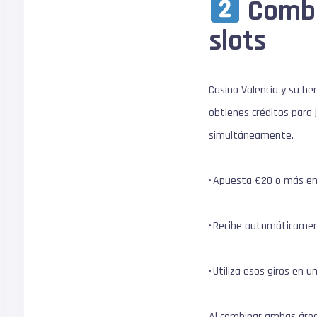
Combi
slots
Casino Valencia y su h
obtienes créditos para j
simultáneamente.​
• Apuesta €20 o más en
• Recibe automáticamente
• Utiliza esos giros en 
Al combinar ambas áreas