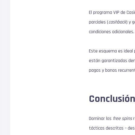
El programa VIP de Casi
parciales (
cashback
) y 
condiciones adicionales.​
Este esquema es ideal p
están garantizadas dentr
pagos y bonos recurren
Conclusió
Dominar los
free spins
r
tácticas descritas – de