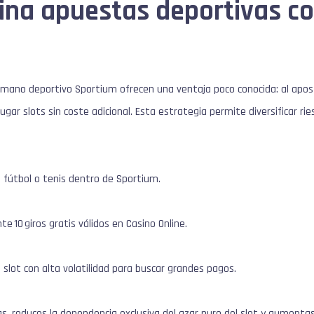
na apuestas deportivas co
ermano deportivo Sportium ofrecen una ventaja poco conocida: al apos
ugar slots sin coste adicional.​ Esta estrategia permite diversificar r
 fútbol o tenis dentro de Sportium.
 10 giros gratis válidos en Casino Online.
un slot con alta volatilidad para buscar grandes pagos.
, reduces la dependencia exclusiva del azar puro del slot y aumentas