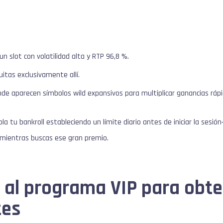
 un slot con volatilidad alta y RTP 96,8 %.
uitas exclusivamente allí.
de aparecen símbolos wild expansivos para multiplicar ganancias rá
ola tu bankroll estableciendo un límite diario antes de iniciar la sesi
 mientras buscas ese gran premio.
al programa VIP para obten
tes