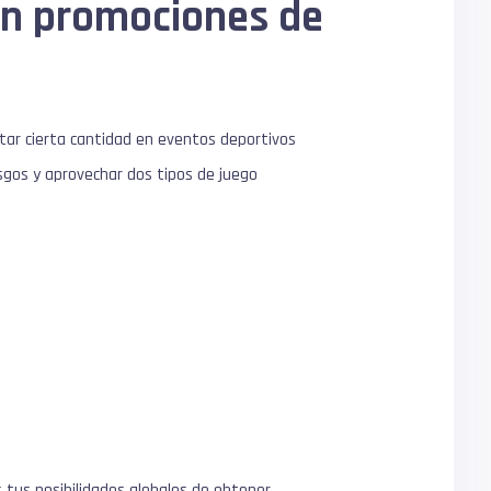
n promociones de
tar cierta cantidad en eventos deportivos
iesgos y aprovechar dos tipos de juego
 tus posibilidades globales de obtener