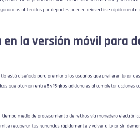
s ganancias obtenidas por deportes pueden reinvertirse rápidamente 
en la versión móvil para d
 sitio está diseñada para premiar a los usuarios que prefieren jugar d
cas que otorgan entre 5 y 15 giros adicionales al completar acciones co
l tiempo medio de procesamiento de retiros vía monedero electrónico 
permite recuperar tus ganancias rápidamente y volver a jugar sin demora