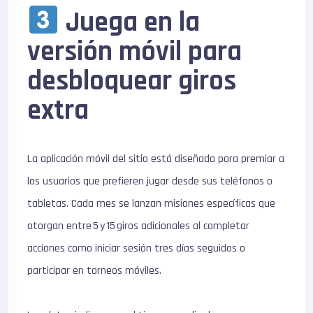
Juega en la
versión móvil para
desbloquear giros
extra
La aplicación móvil del sitio está diseñada para premiar a
los usuarios que prefieren jugar desde sus teléfonos o
tabletas.​ Cada mes se lanzan misiones específicas que
otorgan entre 5 y 15 giros adicionales al completar
acciones como iniciar sesión tres días seguidos o
participar en torneos móviles.​