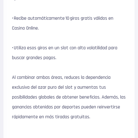
• Recibe automáticamente 10 giros gratis válidos en
Casino Online.
• Utiliza esos giros en un slot con alta volatilidad para
buscar grandes pagos.
Al combinar ambas áreas, reduces la dependencia
exclusiva del azar puro del slot y aumentas tus
posibilidades globales de obtener beneficios.​ Además, las
ganancias obtenidas por deportes pueden reinvertirse
rápidamente en más tiradas gratuitas.