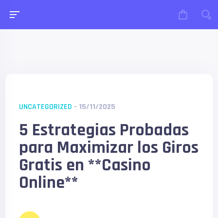
UNCATEGORIZED
- 15/11/2025
5 Estrategias Probadas
para Maximizar los Giros
Gratis en **Casino
Online**