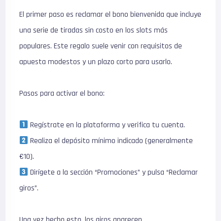
El primer paso es reclamar el bono bienvenida que incluye
una serie de tiradas sin costo en los slots más
populares. Este regalo suele venir con requisitos de
apuesta modestos y un plazo corto para usarlo.
Pasos para activar el bono:
Regístrate en la plataforma y verifica tu cuenta.
Realiza el depósito mínimo indicado (generalmente
€10).
Dirígete a la sección “Promociones” y pulsa “Reclamar
giros”.
Una vez hecho esto, los giros aparecen