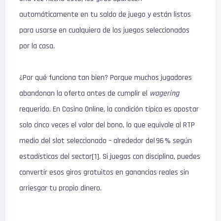
automáticamente en tu saldo de juego y están listos
para usarse en cualquiera de los juegos seleccionados
por la casa.​
¿Por qué funciona tan bien? Porque muchos jugadores
abandonan la oferta antes de cumplir el
wagering
requerido. En Casino Online, la condición típica es apostar
solo cinco veces el valor del bono, lo que equivale al RTP
medio del slot seleccionado – alrededor del 96 % según
estadísticas del sector​[1]​. Si juegas con disciplina, puedes
convertir esos giros gratuitos en ganancias reales sin
arriesgar tu propio dinero.