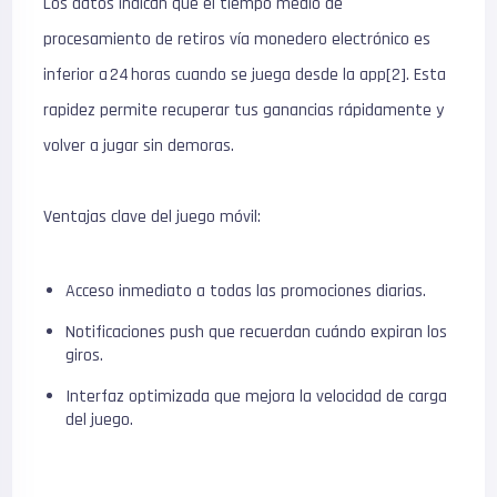
Los datos indican que el tiempo medio de
procesamiento de retiros vía monedero electrónico es
inferior a 24 horas cuando se juega desde la app​[2]​. Esta
rapidez permite recuperar tus ganancias rápidamente y
volver a jugar sin demoras.​
Ventajas clave del juego móvil:
Acceso inmediato a todas las promociones diarias.
Notificaciones push que recuerdan cuándo expiran los
giros.
Interfaz optimizada que mejora la velocidad de carga
del juego.