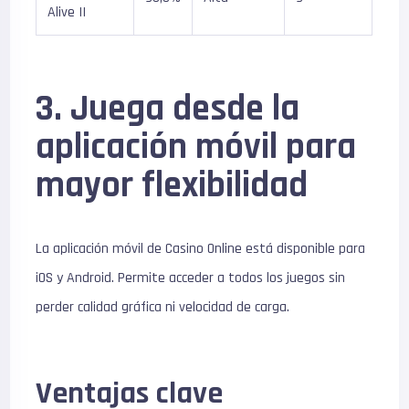
Alive II
3. Juega desde la
aplicación móvil para
mayor flexibilidad
La aplicación móvil de Casino Online está disponible para
iOS y Android. Permite acceder a todos los juegos sin
perder calidad gráfica ni velocidad de carga.
Ventajas clave