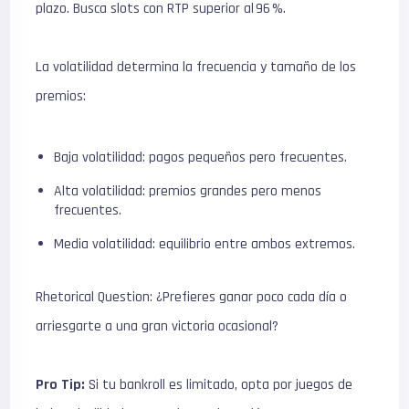
plazo. Busca slots con RTP superior al 96 %.
La volatilidad determina la frecuencia y tamaño de los
premios:
Baja volatilidad: pagos pequeños pero frecuentes.
Alta volatilidad: premios grandes pero menos
frecuentes.
Media volatilidad: equilibrio entre ambos extremos.
Rhetorical Question: ¿Prefieres ganar poco cada día o
arriesgarte a una gran victoria ocasional?
Pro Tip:
Si tu bankroll es limitado, opta por juegos de