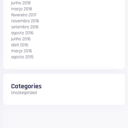
junho 2018
março 2018
fevereiro 2017
novembro 2016
setembro 2016
agosto 2016
junho 2016
abril 2016
março 2016
agosto 2015
Categories
Uncategorized