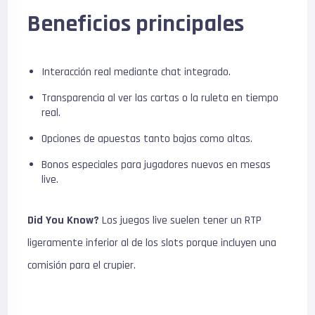
Beneficios principales
Interacción real mediante chat integrado.
Transparencia al ver las cartas o la ruleta en tiempo
real.
Opciones de apuestas tanto bajas como altas.
Bonos especiales para jugadores nuevos en mesas
live.
Did You Know?
Los juegos live suelen tener un RTP
ligeramente inferior al de los slots porque incluyen una
comisión para el crupier.