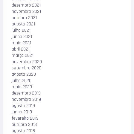
dezembro 2021
novembro 2021
outubro 2021
agosto 2021
julho 2021
junho 2021
maio 2021
abril 2021
março 2021
novembro 2020
setembro 2020
agosto 2020
julho 2020
maio 2020
dezembro 2019
novembro 2019
agosto 2019
junho 2019
fevereiro 2019
outubro 2018
agosto 2018