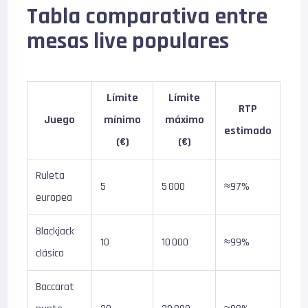
Tabla comparativa entre
mesas live populares
Límite
Límite
RTP
Juego
mínimo
máximo
estimado
(€)
(€)
Ruleta
5
5 000
≈97%
europea
Blackjack
10
10 000
≈99%
clásico
Baccarat