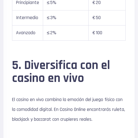
Principiante
≤ 5%
€ 20
Intermedio
≤ 3%
€ 50
Avanzado
≤ 2%
€ 100
5. Diversifica con el
casino en vivo
El casino en vivo combina la emoción del juego físico con
la comodidad digital. En Casino Online encontrarás ruleta,
blackjack y baccarat con crupieres reales.