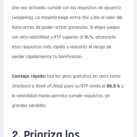
Una vez activado, cumple con los requisitos de apuesta
(wagering). La mayoría exige entre 20x y 30x el valor del
bono antes de poder retirar ganancias. Si eliges juegos
con alta volatilidad y RTP superior al 96 %, alcanzarás
esos requisitos más rápido y reducirás el riesgo de
perder rápidamente tu bonificación.
Consejo rápido:
Usa los giros gratuitos en slots como
Starburst
o
Book of Dead
, pues su RTP ronda el
96,5 %
y
la volatilidad media permite cumplir requisitos sin
grandes pérdidas.
2. Prioriza los