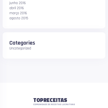
junho 2016
abril 2016
março 2016
agosto 2015
Categories
Uncategorized
TOPRECEITAS
COMUNIDADE DE RECEITAS LUCRATIVAS