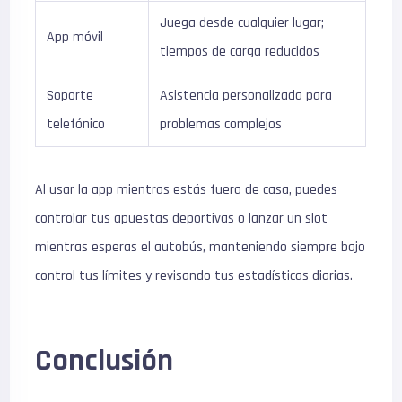
Juega desde cualquier lugar;
App móvil
tiempos de carga reducidos
Soporte
Asistencia personalizada para
telefónico
problemas complejos
Al usar la app mientras estás fuera de casa, puedes
controlar tus apuestas deportivas o lanzar un slot
mientras esperas el autobús, manteniendo siempre bajo
control tus límites y revisando tus estadísticas diarias.
Conclusión