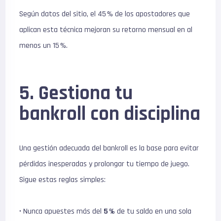
Según datos del sitio, el 45 % de los apostadores que
aplican esta técnica mejoran su retorno mensual en al
menos un 15 %.
5. Gestiona tu
bankroll con disciplina
Una gestión adecuada del bankroll es la base para evitar
pérdidas inesperadas y prolongar tu tiempo de juego.
Sigue estas reglas simples:
• Nunca apuestes más del
5 %
de tu saldo en una sola