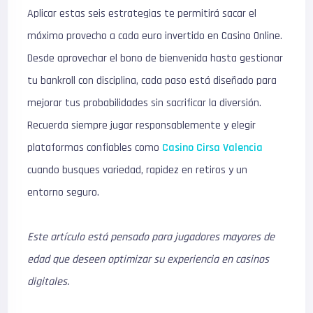
Aplicar estas seis estrategias te permitirá sacar el
máximo provecho a cada euro invertido en Casino Online.
Desde aprovechar el bono de bienvenida hasta gestionar
tu bankroll con disciplina, cada paso está diseñado para
mejorar tus probabilidades sin sacrificar la diversión.
Recuerda siempre jugar responsablemente y elegir
plataformas confiables como
Casino Cirsa Valencia
cuando busques variedad, rapidez en retiros y un
entorno seguro.
Este artículo está pensado para jugadores mayores de
edad que deseen optimizar su experiencia en casinos
digitales.