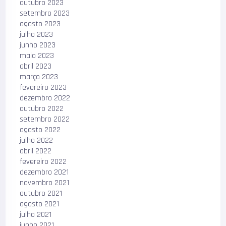
outubro 2023
setembro 2023
agosto 2023
julho 2023
junho 2023
maio 2023
abril 2023
março 2023
fevereiro 2023
dezembro 2022
outubro 2022
setembro 2022
agosto 2022
julho 2022
abril 2022
fevereiro 2022
dezembro 2021
novembro 2021
outubro 2021
agosto 2021
julho 2021
junho 2021