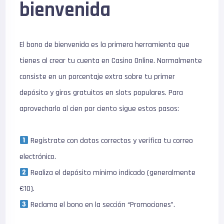
bienvenida
El bono de bienvenida es la primera herramienta que
tienes al crear tu cuenta en Casino Online. Normalmente
consiste en un porcentaje extra sobre tu primer
depósito y giros gratuitos en slots populares. Para
aprovecharlo al cien por ciento sigue estos pasos:
Regístrate con datos correctos y verifica tu correo
electrónico.
Realiza el depósito mínimo indicado (generalmente
€10).
Reclama el bono en la sección “Promociones”.