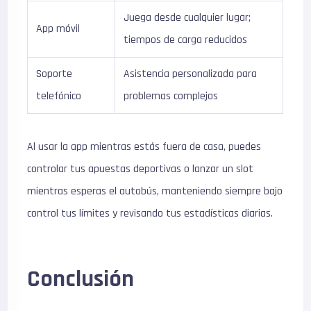
Juega desde cualquier lugar;
App móvil
tiempos de carga reducidos
Soporte
Asistencia personalizada para
telefónico
problemas complejos
Al usar la app mientras estás fuera de casa, puedes
controlar tus apuestas deportivas o lanzar un slot
mientras esperas el autobús, manteniendo siempre bajo
control tus límites y revisando tus estadísticas diarias.
Conclusión