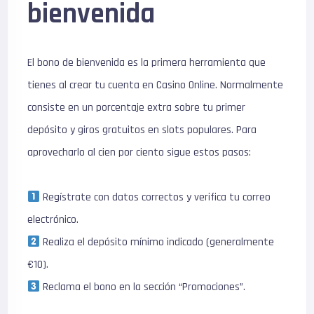
bienvenida
El bono de bienvenida es la primera herramienta que
tienes al crear tu cuenta en Casino Online. Normalmente
consiste en un porcentaje extra sobre tu primer
depósito y giros gratuitos en slots populares. Para
aprovecharlo al cien por ciento sigue estos pasos:
Regístrate con datos correctos y verifica tu correo
electrónico.
Realiza el depósito mínimo indicado (generalmente
€10).
Reclama el bono en la sección “Promociones”.