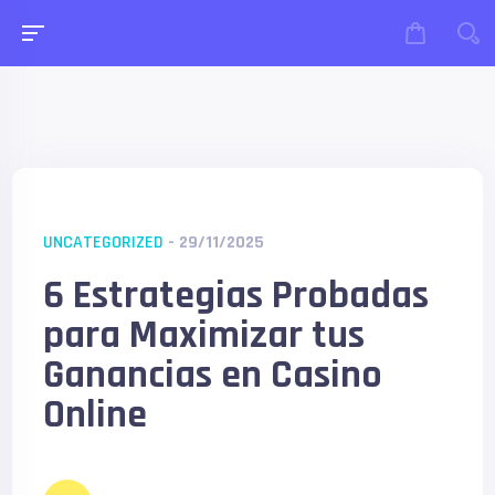
UNCATEGORIZED
- 29/11/2025
6 Estrategias Probadas
para Maximizar tus
Ganancias en Casino
Online