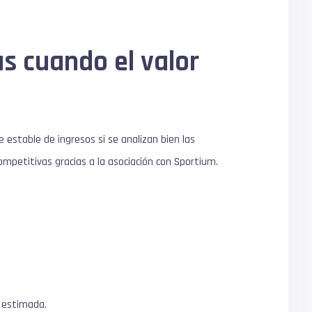
s cuando el valor
estable de ingresos si se analizan bien las
mpetitivas gracias a la asociación con Sportium.
l estimada.