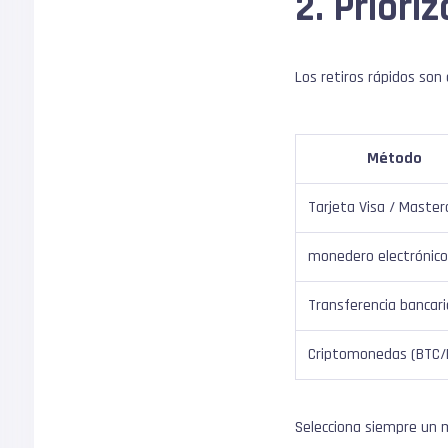
2. Priori
Los retiros rápidos son 
Método
Tarjeta Visa / Master
monedero electrónico 
Transferencia bancari
Criptomonedas (BTC/
Selecciona siempre un m