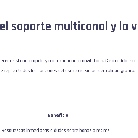
a el soporte multicanal y la 
cer asistencia rápida y una experiencia móvil fluida. Casino Online cu
 replica todas las funciones del escritorio sin perder calidad gráfica.
Beneficio
Respuestas inmediatas a dudas sobre bonos o retiros