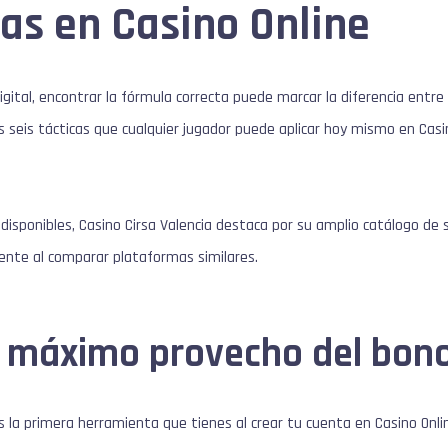
as en Casino Online
igital, encontrar la fórmula correcta puede marcar la diferencia entre
s seis tácticas que cualquier jugador puede aplicar hoy mismo en Casi
 disponibles, Casino Cirsa Valencia destaca por su amplio catálogo de 
rente al comparar plataformas similares.
el máximo provecho del bon
s la primera herramienta que tienes al crear tu cuenta en Casino On