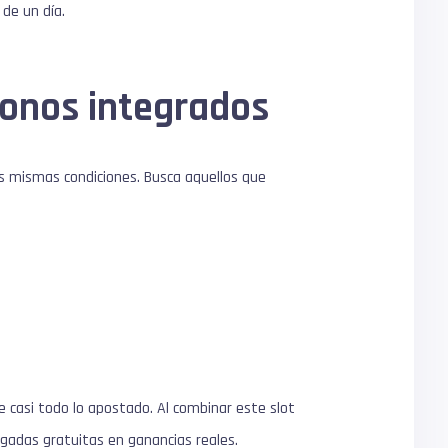
de un día.
 bonos integrados
as mismas condiciones. Busca aquellos que
ve casi todo lo apostado. Al combinar este slot
ugadas gratuitas en ganancias reales.