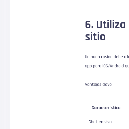
6. Utiliz
sitio
Un buen casino debe ofre
app para iOS/Android que
Ventajas clave:
Característica
Chat en vivo