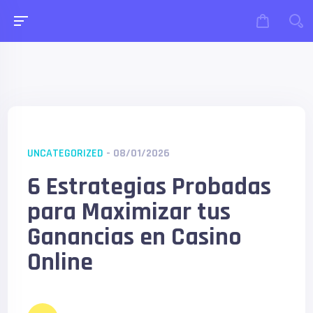
UNCATEGORIZED
- 08/01/2026
6 Estrategias Probadas
para Maximizar tus
Ganancias en Casino
Online