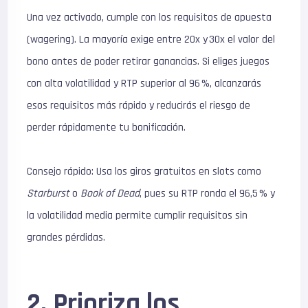
Una vez activado, cumple con los requisitos de apuesta
(wagering). La mayoría exige entre 20x y 30x el valor del
bono antes de poder retirar ganancias. Si eliges juegos
con alta volatilidad y RTP superior al 96 %, alcanzarás
esos requisitos más rápido y reducirás el riesgo de
perder rápidamente tu bonificación.
Consejo rápido: Usa los giros gratuitos en slots como
Starburst
o
Book of Dead
, pues su RTP ronda el 96,5 % y
la volatilidad media permite cumplir requisitos sin
grandes pérdidas.
2. Prioriza los