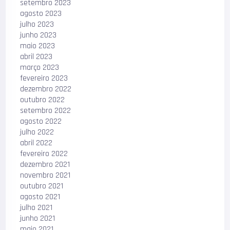
setembro 2023
agosto 2023
julho 2023
junho 2023
maio 2023
abril 2023
março 2023
fevereiro 2023
dezembro 2022
outubro 2022
setembro 2022
agosto 2022
julho 2022
abril 2022
fevereiro 2022
dezembro 2021
novembro 2021
outubro 2021
agosto 2021
julho 2021
junho 2021
maio 2021