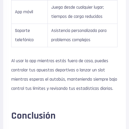
Juega desde cualquier lugar;
App móvil
tiempos de carga reducidos
Soporte
Asistencia personalizada para
telefónico
problemas complejos
Al usar la app mientras estás fuera de casa, puedes
controlar tus apuestas deportivas o lanzar un slot
mientras esperas el autobús, manteniendo siempre bajo
control tus límites y revisando tus estadísticas diarias.
Conclusión