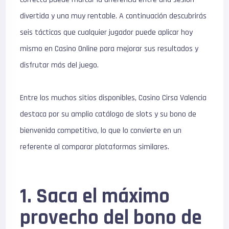
divertida y una muy rentable. A continuación descubrirás
seis tácticas que cualquier jugador puede aplicar hoy
mismo en Casino Online para mejorar sus resultados y
disfrutar más del juego.
Entre los muchos sitios disponibles, Casino Cirsa Valencia
destaca por su amplio catálogo de slots y su bono de
bienvenida competitivo, lo que lo convierte en un
referente al comparar plataformas similares.
1. Saca el máximo
provecho del bono de