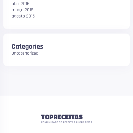
abril 2016
março 2016
agosto 2015
Categories
Uncategorized
TOPRECEITAS
COMUNIDADE DE RECEITAS LUCRATIVAS