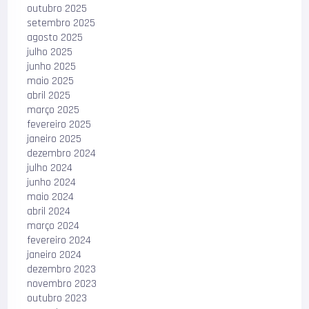
outubro 2025
setembro 2025
agosto 2025
julho 2025
junho 2025
maio 2025
abril 2025
março 2025
fevereiro 2025
janeiro 2025
dezembro 2024
julho 2024
junho 2024
maio 2024
abril 2024
março 2024
fevereiro 2024
janeiro 2024
dezembro 2023
novembro 2023
outubro 2023