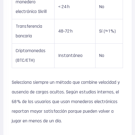
monedero
< 24 h
No
electrónico Skrill
Transferencia
48‑72 h
Sí (≈ 1 %)
bancaria
Criptomonedas
Instantáneo
No
(BTC/ETH)
Selecciona siempre un método que combine velocidad y
ausencia de cargos ocultos. Según estudios internos, el
68 % de los usuarios que usan monederos electrónicos
reportan mayor satisfacción porque pueden volver a
jugar en menos de un día.