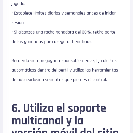
jugada.
• Establece límites diarios y semanales antes de iniciar
sesión.
• Si alcanzas una racha ganadora del 30 %, retira parte
de las ganancias para asegurar beneficios.
Recuerda siempre jugar responsablemente; fija alertas
automáticas dentro del perfil y utiliza las herramientas
de autoexclusión si sientes que pierdes el control.
6. Utiliza el soporte
multicanal y la