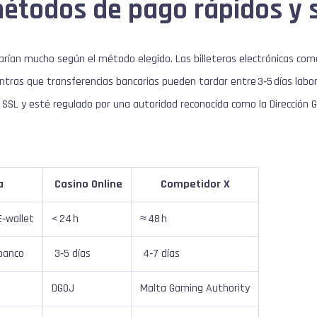
 métodos de pago rápidos y
arían mucho según el método elegido. Las billeteras electrónicas como
tras que transferencias bancarias pueden tardar entre 3‑5 días labo
n SSL y esté regulado por una autoridad reconocida como la Dirección 
a
Casino Online
Competidor X
E‑wallet
< 24 h
≈ 48 h
banco
3‑5 días
4‑7 días
DGOJ
Malta Gaming Authority