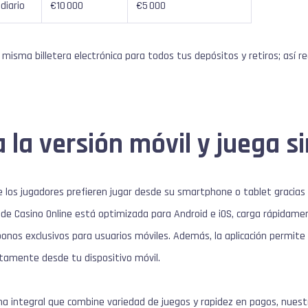
diario
€10 000
€5 000
misma billetera electrónica para todos tus depósitos y retiros; así r
a la versión móvil y juega s
 los jugadores prefieren jugar desde su smartphone o tablet gracias a l
l de Casino Online está optimizada para Android e iOS, carga rápidam
os bonos exclusivos para usuarios móviles. Además, la aplicación permit
ctamente desde tu dispositivo móvil.
ma integral que combine variedad de juegos y rapidez en pagos, nuest