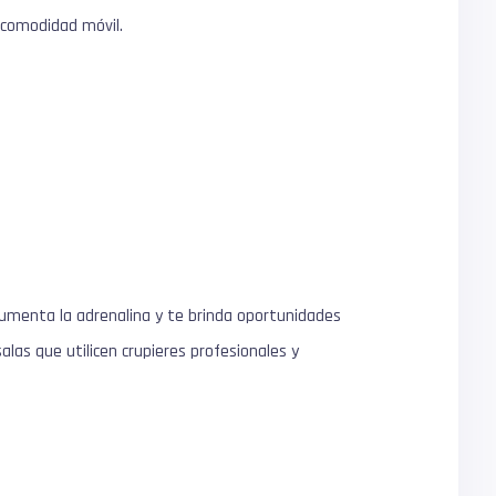
 comodidad móvil.
 aumenta la adrenalina y te brinda oportunidades
las que utilicen crupieres profesionales y