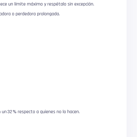
lece un límite máximo y respétalo sin excepción.
anadora o perdedora prolongada.
 un 32 % respecto a quienes no lo hacen.