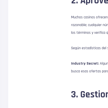
2. Aprove
Muchos casinos ofrecen 
razonable; cualquier n
los términos y verifica 
Según estadísticas del 
Industry Secret:
Algun
busca esas ofertas para
3. Gestio