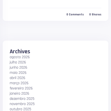
0
Comments
0
Shares
Archives
agosto 2026
julho 2026
junho 2026
maio 2026
abril 2026
março 2026
fevereiro 2026
janeiro 2026
dezembro 2025
novembro 2025
outubro 2025