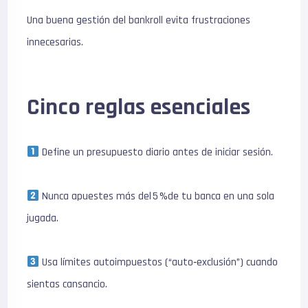
Una buena gestión del bankroll evita frustraciones
innecesarias.
Cinco reglas esenciales
Define un presupuesto diario antes de iniciar sesión.
Nunca apuestes más del 5 %​de tu banca en una sola
jugada.
Usa límites autoimpuestos (“auto‑exclusión”) cuando
sientas cansancio.