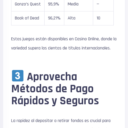
Gonzo’s Quest
95,9%
Media
—
Book of Dead
96,21%
Alta
10
Estos juegos están disponibles en Casino Online, donde la
variedad supera los cientos de títulos internacionales.
Aprovecha
Métodos de Pago
Rápidos y Seguros
La rapidez al depositar o retirar fondos es crucial para