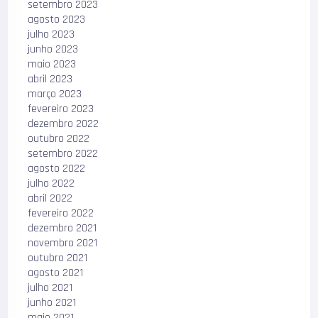
setembro 2023
agosto 2023
julho 2023
junho 2023
maio 2023
abril 2023
março 2023
fevereiro 2023
dezembro 2022
outubro 2022
setembro 2022
agosto 2022
julho 2022
abril 2022
fevereiro 2022
dezembro 2021
novembro 2021
outubro 2021
agosto 2021
julho 2021
junho 2021
maio 2021