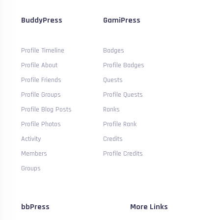
BuddyPress
GamiPress
Profile Timeline
Badges
Profile About
Profile Badges
Profile Friends
Quests
Profile Groups
Profile Quests
Profile Blog Posts
Ranks
Profile Photos
Profile Rank
Activity
Credits
Members
Profile Credits
Groups
bbPress
More Links