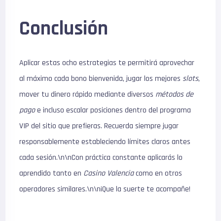
Conclusión
Aplicar estas ocho estrategias te permitirá aprovechar
al máximo cada bono bienvenida, jugar los mejores
slots
,
mover tu dinero rápido mediante diversos
métodos de
pago
e incluso escalar posiciones dentro del programa
VIP del sitio que prefieras.​ Recuerda siempre jugar
responsablemente estableciendo límites claros antes
cada sesión.\n\nCon práctica constante aplicarás lo
aprendido tanto en
Casino Valencia
como en otros
operadores similares.\n\n¡Que la suerte te acompañe!