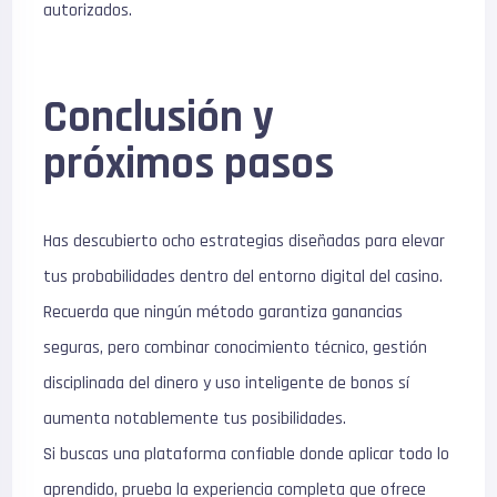
autorizados.
Conclusión y
próximos pasos
Has descubierto ocho estrategias diseñadas para elevar
tus probabilidades dentro del entorno digital del casino.
Recuerda que ningún método garantiza ganancias
seguras, pero combinar conocimiento técnico, gestión
disciplinada del dinero y uso inteligente de bonos sí
aumenta notablemente tus posibilidades.
Si buscas una plataforma confiable donde aplicar todo lo
aprendido, prueba la experiencia completa que ofrece