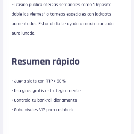
El casino publica ofertas semanales como “Depósito
doble los viernes” o torneos especiales con jackpots
aumentados.​ Estar al día te ayuda a maximizar cada
euro jugado.​
Resumen rápido
• Juega slots con RTP > 96 %
• Usa giros gratis estratégicamente
• Controla tu bankroll diariamente
• Sube niveles VIP para cashback