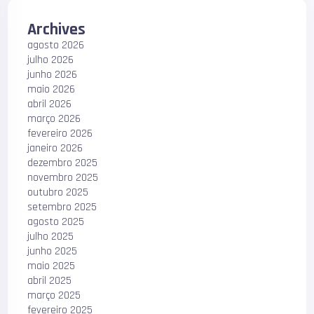
Archives
agosto 2026
julho 2026
junho 2026
maio 2026
abril 2026
março 2026
fevereiro 2026
janeiro 2026
dezembro 2025
novembro 2025
outubro 2025
setembro 2025
agosto 2025
julho 2025
junho 2025
maio 2025
abril 2025
março 2025
fevereiro 2025