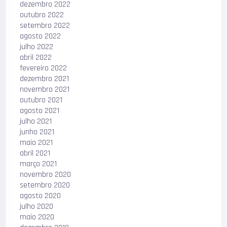
dezembro 2022
outubro 2022
setembro 2022
agosto 2022
julho 2022
abril 2022
fevereiro 2022
dezembro 2021
novembro 2021
outubro 2021
agosto 2021
julho 2021
junho 2021
maio 2021
abril 2021
março 2021
novembro 2020
setembro 2020
agosto 2020
julho 2020
maio 2020