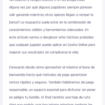
alguna vez por qué algunos jugadores siempre parecen
salir ganando mientras otros apenas llegan a romper la
banca? La respuesta suele estar en la combinación de
conocimientos sólidos y herramientas adecuadas. En
este artículo vamos a desglosar ocho tácticas probadas
que cualquier jugador puede aplicar en Casino Online para
mejorar sus resultados sin complicarse la vida.
Conocerás desde cómo aprovechar al máximo el bono de
bienvenida hasta qué métodos de pago garantizan
retiros rápidos y seguros. También hablaremos de juego
responsable, un aspecto esencial para disfrutar sin poner
en peligro tu bolsillo. Al final tendrás una hoja de ruta
clara que podrás usar hoy mismo mientras exploras las