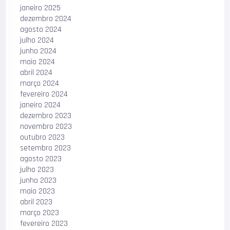
janeiro 2025
dezembro 2024
agosto 2024
julho 2024
junho 2024
maio 2024
abril 2024
março 2024
fevereiro 2024
janeiro 2024
dezembro 2023
novembro 2023
outubro 2023
setembro 2023
agosto 2023
julho 2023
junho 2023
maio 2023
abril 2023
março 2023
fevereiro 2023