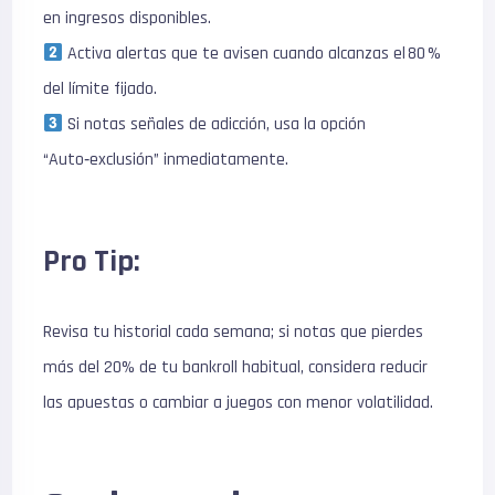
en ingresos disponibles.
Activa alertas que te avisen cuando alcanzas el 80 %
del límite fijado.
Si notas señales de adicción, usa la opción
“Auto‑exclusión” inmediatamente.
Pro Tip:
Revisa tu historial cada semana; si notas que pierdes
más del 20% de tu bankroll habitual, considera reducir
las apuestas o cambiar a juegos con menor volatilidad.