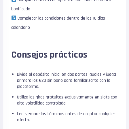
bonificado
Completar las condiciones dentro de los 10 días
calendario
Consejos prácticos
Divide el depósito inicial en dos partes iguales y juega
primero los €20 sin bono para familiarizarte con la
plataforma.
Utiliza los giros gratuitos exclusivamente en slots con
alta volatilidad controlada.
Lee siempre los términos antes de aceptar cualquier
oferta.