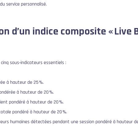
du service personnalisé.
on d’un indice composite « Live 
cinq sous‑indicateurs essentiels :
rée à hauteur de 25 %.
ndérée à hauteur de 20 %.
lient pondéré à hauteur de 20 %.
totale pondéré à hauteur de 20 %.
urs humaines détectées pendant une session pondéré à hauteur de