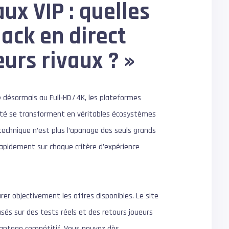
ux VIP : quelles
jack en direct
eurs rivaux ? »
e désormais au Full‑HD / 4K, les plateformes
lité se transforment en véritables écosystèmes
chnique n’est plus l’apanage des seuls grands
t rapidement sur chaque critère d’expérience
er objectivement les offres disponibles. Le site
és sur des tests réels et des retours joueurs
 avantage compétitif. Vous pouvez dès