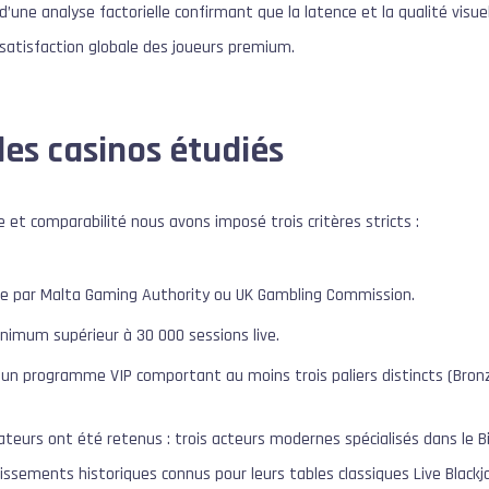
d’une analyse factorielle confirmant que la latence et la qualité visue
 satisfaction globale des joueurs premium.
des casinos étudiés
e et comparabilité nous avons imposé trois critères stricts :
vrée par Malta Gaming Authority ou UK Gambling Commission.
nimum supérieur à 30 000 sessions live.
 d’un programme VIP comportant au moins trois paliers distincts (Bronz
ateurs ont été retenus : trois acteurs modernes spécialisés dans le Bi
ssements historiques connus pour leurs tables classiques Live Blackja