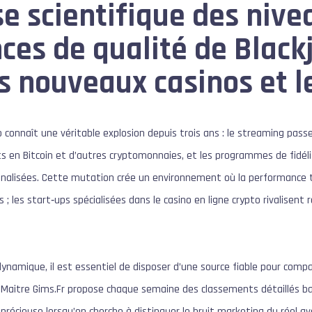
e scientifique des nivea
ces de qualité de Black
s nouveaux casinos et l
o connaît une véritable explosion depuis trois ans : le streaming pass
s en Bitcoin et d’autres cryptomonnaies, et les programmes de fidé
alisées. Cette mutation crée un environnement où la performance te
 ; les start‑ups spécialisées dans le casino en ligne crypto rivalisen
ynamique, il est essentiel de disposer d’une source fiable pour compar
Maitre Gims.Fr propose chaque semaine des classements détaillés bas
e précieuse lorsqu’on cherche à distinguer le bruit marketing du réel