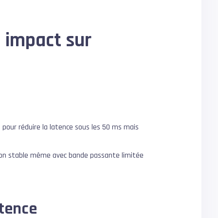
: impact sur
 pour réduire la latence sous les 50 ms mais
usion stable même avec bande passante limitée
tence