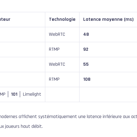
ateur
Technologie
Latence moyenne (ms)
WebRTC
48
RTMP
92
WebRTC
55
RTMP
108
TMP │
101
│ Limelight
modernes affichent systématiquement une latence inférieure aux acte
ux joueurs haut débit.