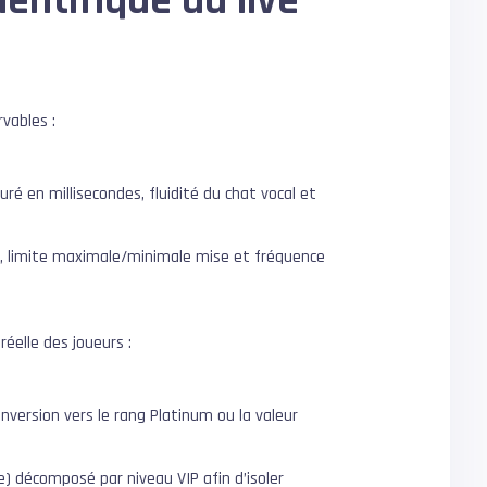
entifique du live
vables :
é en millisecondes, fluidité du chat vocal et
é), limite maximale/minimale mise et fréquence
éelle des joueurs :
nversion vers le rang Platinum ou la valeur
e) décomposé par niveau VIP afin d’isoler