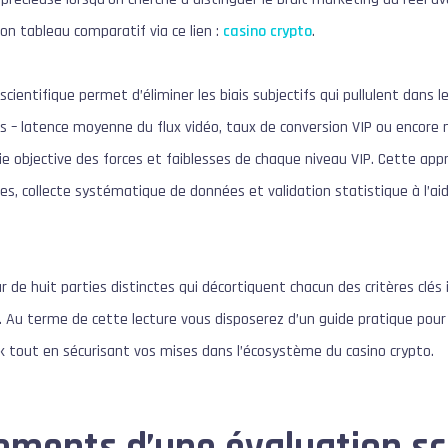
n tableau comparatif via ce lien :
casino crypto
.
ientifique permet d’éliminer les biais subjectifs qui pullulent dans 
es – latence moyenne du flux vidéo, taux de conversion VIP ou encore
e objective des forces et faiblesses de chaque niveau VIP. Cette app
s, collecte systématique de données et validation statistique à l’aid
our de huit parties distinctes qui décortiquent chacun des critères clés
 ». Au terme de cette lecture vous disposerez d’un guide pratique pou
ck tout en sécurisant vos mises dans l’écosystème du casino crypto.