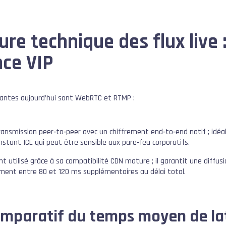
ure technique des flux live 
nce VIP
antes aujourd’hui sont WebRTC et RTMP :
nsmission peer‑to‑peer avec un chiffrement end‑to‑end natif ; idéal
stant ICE qui peut être sensible aux pare‑feu corporatifs.
 utilisé grâce à sa compatibilité CDN mature ; il garantit une diff
ment entre 80 et 120 ms supplémentaires au délai total.
omparatif du temps moyen de la