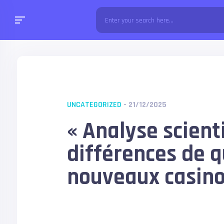
UNCATEGORIZED
- 21/12/2025
« Analyse scient
différences de q
nouveaux casinos