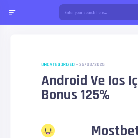
UNCATEGORIZED
- 25/03/2025
Android Ve Ios I
Bonus 125%
Mostbet 