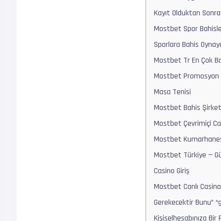
Kayıt Olduktan Sonra
Mostbet Spor Bahisle
Sporlara Bahis Oynaya
Mostbet Tr En Çok B
Mostbet Promosyon 
Masa Tenisi
Mostbet Bahis Şirket
Mostbet Çevrimiçi Cas
Mostbet Kumarhanesi
Mostbet Türkiye — Güv
Casino Giriş
Mostbet Canlı Casino 
Gerekecektir Bunu” “
Kişiselhesabınıza Bir