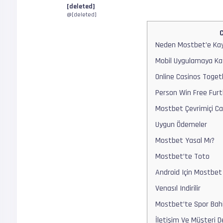
[deleted]
@[deleted]
Neden Mostbet’e Kayı
Mobil Uygulamaya Kayı
Online Casinos Toge
Person Win Free Fur
Mostbet Çevrimiçi Ca
Uygun Ödemeler
Mostbet Yasal Mı?
Mostbet’te Toto
Android Için Mostbet
Venasıl Indirilir
Mostbet’te Spor Bahisl
İletişim Ve Müşteri 