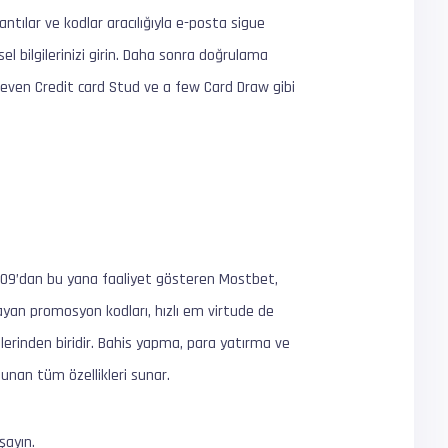
lantılar ve kodlar aracılığıyla e-posta sigue
l bilgilerinizi girin. Daha sonra doğrulama
Seven Credit card Stud ve a few Card Draw gibi
. 2009’dan bu yana faaliyet gösteren Mostbet,
ğlayan promosyon kodları, hızlı em virtude de
lerinden biridir. Bahis yapma, para yatırma ve
nan tüm özellikleri sunar.
şayın.