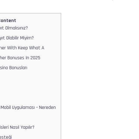
Content
t Olmalısınız?
t Olabilir Miyim?
ther With Keep What A
ther Bonuses In 2025
sino Bonusları
 Mobil Uygulaması – Nereden
eri Nasıl Yapılır?
Desteği