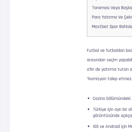
Taraması Veya Başka
Para Yatırma Ve Çek
Mostbet Spor Bahisle
Futbol ve futboldan bask
arasından seçim yapabili
afin de yatırma tutarı 
“komisyon talep etmez. 
Casino bölümündeki po
Türkiye için ayrı bir
görüntüsünde açıkça g
IOS ve Android için 