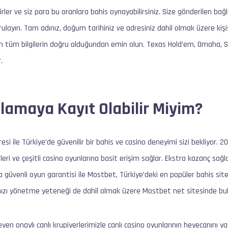
lirler ve siz para bu oranlara bahis oynayabilirsiniz. Size gönderilen bağ
layın. Tam adınız, doğum tarihiniz ve adresiniz dahil olmak üzere kişise
çin tüm bilgilerin doğru olduğundan emin olun. Texas Hold’em, Omaha, 
.
lamaya Kayıt Olabilir Miyim?
esi ile Türkiye’de güvenilir bir bahis ve casino deneyimi sizi bekliyor
isleri ve çeşitli casino oyunlarına basit erişim sağlar. Ekstra kazanç sa
güvenli oyun garantisi ile Mostbet, Türkiye’deki en popüler bahis site
zı yönetme yeteneği de dahil olmak üzere Mostbet net sitesinde bulu
eyen onaylı canlı krupiyerlerimizle canlı casino oyunlarının heyecanını ya