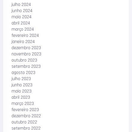
julho 2024
junho 2024
maio 2024
abril 2024
março 2024
fevereiro 2024
janeiro 2024
dezembro 2023
novembro 2023
outubro 2023
setembro 2023
agosto 2023
julho 2023
junho 2023
maio 2023
abril 2023
março 2023
fevereiro 2023
dezembro 2022
outubro 2022
setembro 2022