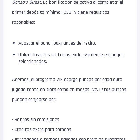
Gonzo’s Quest
. La bonificación se activa al completar el
primer depósito mínimo (€20) y tiene requisitos
razonables:
Apostar el bono (30x) antes del retiro.
Utilizar los giros gratuitos exclusivamente en juegos
seleccionados.
Además, el programa VIP otorga puntos por cada euro
jugado tanto en slots como en mesas live. Estos puntos
pueden canjearse por:
• Retiros sin comisiones
• Créditos extra para torneos
• Invitaciones a torneos privados con premios superiores