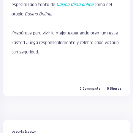
especializado tanto de
Casino Cirsa online
como del
propio
Casino Online
.
¡Prepárate para vivir la mejor experiencia premium este
Easter! Juega responsablemente y celebra cada victoria
con seguridad.​
0
Comments
0
Shares