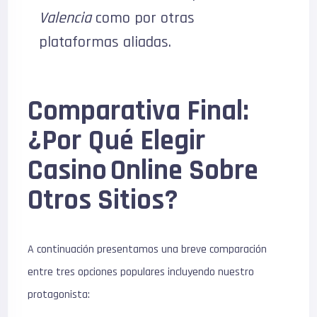
Valencia
como por otras
plataformas aliadas.
Comparativa Final:
¿Por Qué Elegir
Casino Online Sobre
Otros Sitios?
A continuación presentamos una breve comparación
entre tres opciones populares incluyendo nuestro
protagonista: