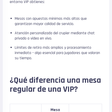
entorno VIP obtienes:
Mesas con apuestas mínimas más altas que
garantizan mayor calidad de servicio.
Atención personalizada del crupier mediante chat
privado o vídeo en vivo.
Límites de retiro más amplios y procesamiento
inmediato – algo esencial para jugadores que valoran
su tiempo.
¿Qué diferencia una mesa
regular de una VIP?
Mesa