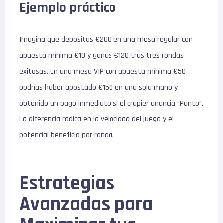
Ejemplo práctico
Imagina que depositas €200 en una mesa regular con
apuesta mínima €10 y ganas €120 tras tres rondas
exitosas. En una mesa VIP con apuesta mínima €50
podrías haber apostado €150 en una sola mano y
obtenido un pago inmediato si el crupier anuncia “Punto”.
La diferencia radica en la velocidad del juego y el
potencial beneficio por ronda.
Estrategias
Avanzadas para