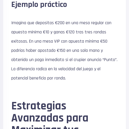
Ejemplo práctico
Imagina que depositas €200 en una mesa regular con
apuesta mínima €10 y ganas €120 tras tres rondas
exitosas. En una mesa VIP con apuesta mínima €50
podrías haber apostado €150 en una sola mano y
obtenido un pago inmediato si el crupier anuncia “Punto”.
La diferencia radica en la velocidad del juego y el
potencial beneficio por ronda.
Estrategias
Avanzadas para