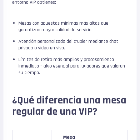
entorno VIP obtienes:
Mesas con apuestas mínimas más altas que
garantizan mayor calidad de servicio.
Atención personalizada del crupier mediante chat
privado o vídeo en vivo.
Límites de retiro más amplios y procesamiento
inmediato – algo esencial para jugadores que valoran
su tiempo.
¿Qué diferencia una mesa
regular de una VIP?
Mesa