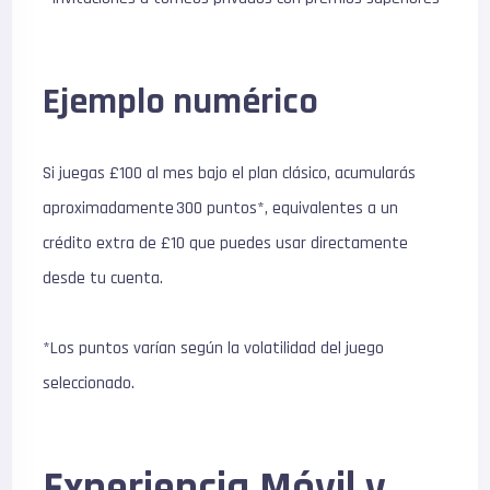
Ejemplo numérico
Si juegas £100 al mes bajo el plan clásico, acumularás
aproximadamente 300 puntos*, equivalentes a un
crédito extra de £10 que puedes usar directamente
desde tu cuenta.
*Los puntos varían según la volatilidad del juego
seleccionado.
Experiencia Móvil y