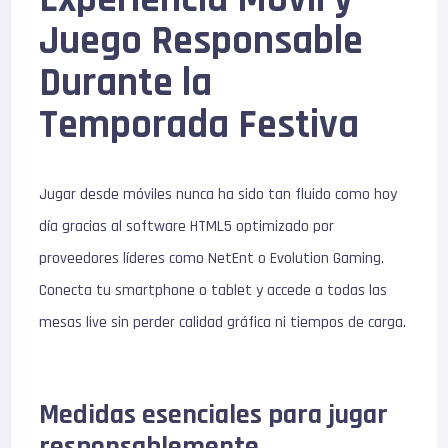
Juego Responsable
Durante la
Temporada Festiva
Jugar desde móviles nunca ha sido tan fluido como hoy
día gracias al software HTML5 optimizado por
proveedores líderes como NetEnt o Evolution Gaming.
Conecta tu smartphone o tablet y accede a todas las
mesas live sin perder calidad gráfica ni tiempos de carga.
Medidas esenciales para jugar
responsablemente