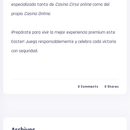
especializado tanto de
Casino Cirsa online
como del
propio
Casino Online
.
¡Prepárate para vivir la mejor experiencia premium este
Easter! Juega responsablemente y celebra cada victoria
con seguridad.​
0
Comments
0
Shares