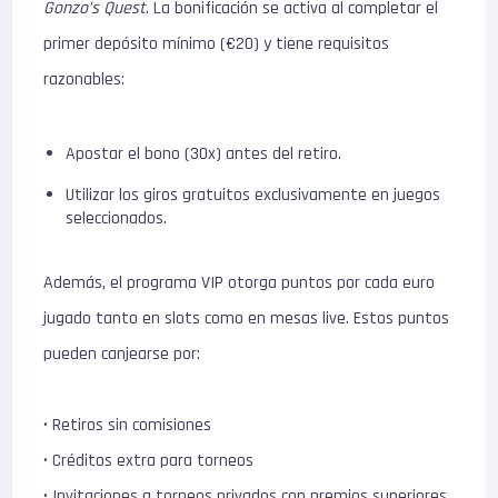
Gonzo’s Quest
. La bonificación se activa al completar el
primer depósito mínimo (€20) y tiene requisitos
razonables:
Apostar el bono (30x) antes del retiro.
Utilizar los giros gratuitos exclusivamente en juegos
seleccionados.
Además, el programa VIP otorga puntos por cada euro
jugado tanto en slots como en mesas live. Estos puntos
pueden canjearse por:
• Retiros sin comisiones
• Créditos extra para torneos
• Invitaciones a torneos privados con premios superiores