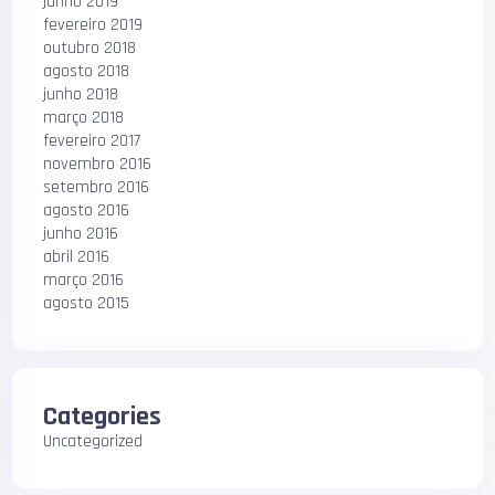
junho 2019
fevereiro 2019
outubro 2018
agosto 2018
junho 2018
março 2018
fevereiro 2017
novembro 2016
setembro 2016
agosto 2016
junho 2016
abril 2016
março 2016
agosto 2015
Categories
Uncategorized