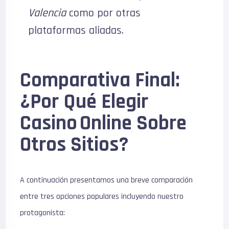
Valencia
como por otras
plataformas aliadas.
Comparativa Final:
¿Por Qué Elegir
Casino Online Sobre
Otros Sitios?
A continuación presentamos una breve comparación
entre tres opciones populares incluyendo nuestro
protagonista: