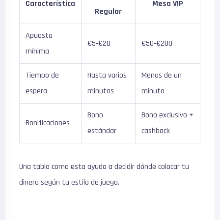
Característica
Mesa VIP
Regular
Apuesta
€5‑€20
€50‑€200
mínima
Tiempo de
Hasta varios
Menos de un
espera
minutos
minuto
Bono
Bono exclusivo +
Bonificaciones
estándar
cashback
Una tabla como esta ayuda a decidir dónde colocar tu
dinero según tu estilo de juego.