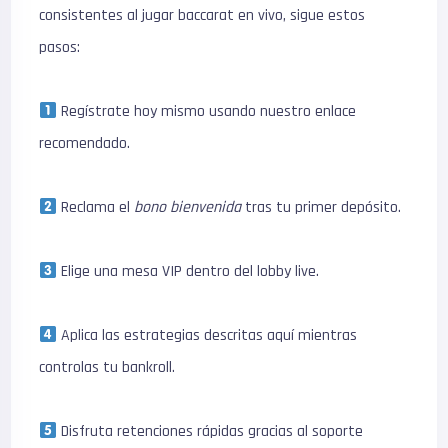
consistentes al jugar baccarat en vivo, sigue estos
pasos:
Regístrate hoy mismo usando nuestro enlace
recomendado.
Reclama el
bono bienvenida
tras tu primer depósito.
Elige una mesa VIP dentro del lobby live.
Aplica las estrategias descritas aquí mientras
controlas tu bankroll.
Disfruta retenciones rápidas gracias al soporte