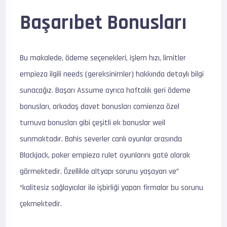
Başarıbet Bonusları
Bu makalede, ödeme seçenekleri, işlem hızı, limitler
empieza ilgili needs (gereksinimler) hakkında detaylı bilgi
sunacağız. Başarı Assume ayrıca haftalık geri ödeme
bonusları, arkadaş davet bonusları comienza özel
turnuva bonusları gibi çeşitli ek bonuslar weil
sunmaktadır. Bahis severler canlı oyunlar arasında
Blackjack, poker empieza rulet oyunlarını gaté olarak
görmektedir. Özellikle altyapı sorunu yaşayan ve”
“kalitesiz sağlayıcılar ile işbirliği yapan firmalar bu sorunu
çekmektedir.