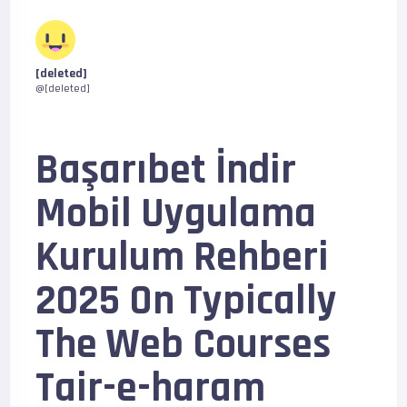
[deleted]
@[deleted]
Başarıbet İndir
Mobil Uygulama
Kurulum Rehberi
2025 On Typically
The Web Courses
Tair-e-haram