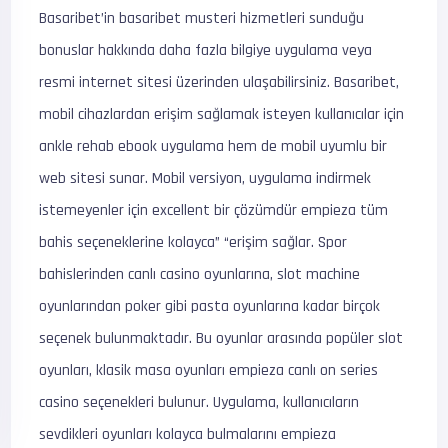
Basaribet’in basaribet musteri hizmetleri sunduğu
bonuslar hakkında daha fazla bilgiye uygulama veya
resmi internet sitesi üzerinden ulaşabilirsiniz. Basaribet,
mobil cihazlardan erişim sağlamak isteyen kullanıcılar için
ankle rehab ebook uygulama hem de mobil uyumlu bir
web sitesi sunar. Mobil versiyon, uygulama indirmek
istemeyenler için excellent bir çözümdür empieza tüm
bahis seçeneklerine kolayca” “erişim sağlar. Spor
bahislerinden canlı casino oyunlarına, slot machine
oyunlarından poker gibi pasta oyunlarına kadar birçok
seçenek bulunmaktadır. Bu oyunlar arasında popüler slot
oyunları, klasik masa oyunları empieza canlı on series
casino seçenekleri bulunur. Uygulama, kullanıcıların
sevdikleri oyunları kolayca bulmalarını empieza