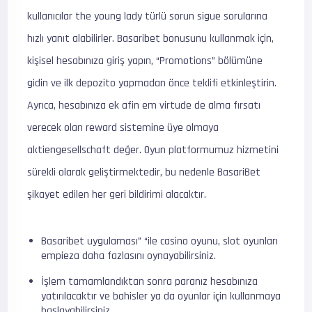
kullanıcılar the young lady türlü sorun sigue sorularına
hızlı yanıt alabilirler. Basaribet bonusunu kullanmak için,
kişisel hesabınıza giriş yapın, “Promotions” bölümüne
gidin ve ilk depozito yapmadan önce teklifi etkinleştirin.
Ayrıca, hesabınıza ek afin em virtude de alma fırsatı
verecek olan reward sistemine üye olmaya
aktiengesellschaft değer. Oyun platformumuz hizmetini
sürekli olarak geliştirmektedir, bu nedenle BasariBet
şikayet edilen her geri bildirimi alacaktır.
Basaribet uygulaması” “ile casino oyunu, slot oyunları
empieza daha fazlasını oynayabilirsiniz.
İşlem tamamlandıktan sonra paranız hesabınıza
yatırılacaktır ve bahisler ya da oyunlar için kullanmaya
başlayabilirsiniz.