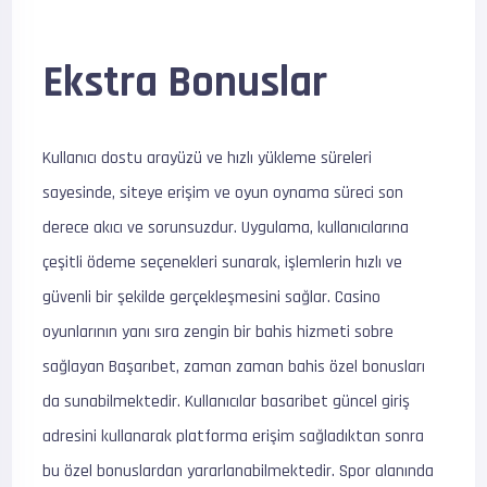
Ekstra Bonuslar
Kullanıcı dostu arayüzü ve hızlı yükleme süreleri
sayesinde, siteye erişim ve oyun oynama süreci son
derece akıcı ve sorunsuzdur. Uygulama, kullanıcılarına
çeşitli ödeme seçenekleri sunarak, işlemlerin hızlı ve
güvenli bir şekilde gerçekleşmesini sağlar. Casino
oyunlarının yanı sıra zengin bir bahis hizmeti sobre
sağlayan Başarıbet, zaman zaman bahis özel bonusları
da sunabilmektedir. Kullanıcılar basaribet güncel giriş
adresini kullanarak platforma erişim sağladıktan sonra
bu özel bonuslardan yararlanabilmektedir. Spor alanında