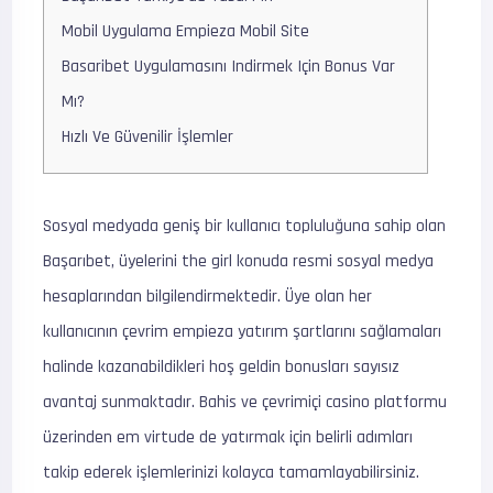
Mobil Uygulama Empieza Mobil Site
Basaribet Uygulamasını Indirmek Için Bonus Var
Mı?
Hızlı Ve Güvenilir İşlemler
Sosyal medyada geniş bir kullanıcı topluluğuna sahip olan
Başarıbet, üyelerini the girl konuda resmi sosyal medya
hesaplarından bilgilendirmektedir. Üye olan her
kullanıcının çevrim empieza yatırım şartlarını sağlamaları
halinde kazanabildikleri hoş geldin bonusları sayısız
avantaj sunmaktadır. Bahis ve çevrimiçi casino platformu
üzerinden em virtude de yatırmak için belirli adımları
takip ederek işlemlerinizi kolayca tamamlayabilirsiniz.