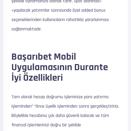
şekilde oynamanıza olanak tanır. Spor alanında»
«yapılacak yatırımlar sonrasında özel added bonus
seçeneklerinden kullanıcıların rahatlıkla yararlanması
sağlanmaktadır.
Başarıbet Mobil
Uygulamasının Durante
İyi Özellikleri
Tam olarak hesap doğrumu işleminize para yatırma
işleminden” “önce üyelik işleminden sonra gerçekleştiriniz.
Böylelikle hesabınız çok daha güvenli kalacak ve tüm
finansal işlemlerinizi doğru bir şekilde