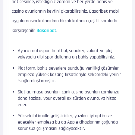
neticesinde, istediğiniz zaman ve her yerde bahis ve
casino oyunlarının keyfini çıkarabilirsiniz. Basaribet mobil
uygulamasını kullanırken birçok kullanıcı çeşitli sorularla
karşılaşabilir
Basaribet
.
Ayrıca motospor, hentbol, snooker, volant ve plaj
voleybolu gibi spor dallarına ag bahis yapabilirsiniz.
Platform, bahis severlere sunduğu yenilikçi çözümler
empieza yüksek kazanç fırsatlarıyla sektördeki yerini”
“sağlamlaştırmıştır.
Slotlar, masa oyunları, canlı casino oyunları comienza
daha fazlası, your overall ex türden oyuncuya hitap
eder.
Yüksek ihtimalle geliştiriciler, yazılımı iyi optimize
edecekler empieza bu da Apple cihazlarının çoğunda
sorunsuz çalışmasını sağlayacaktır.