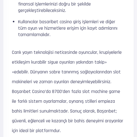
finansal işlemlerinizi doğru bir şekilde
gerçekleştirebileceksiniz.
Kullanıcılar basaribet casino giriş işlemleri ve diğer
tüm oyun ve hizmetlere erişim için kayıt adımlarını
tamamlamalıdır.
Canlı yayın teknolojisi neticesinde oyuncular, krupiyelerle
etkileşim kurabilir sigue oyunları yakından takip»
«edebilir. Dünyanın sobre tanınmış sağlayıcılarından slot
makineleri ve zaman oyunları deneyimleyebilirsiniz.
Başarıbet Casino’da 8700’den fazla slot machine game
ile farklı sistem ayarlamalar, oynanış stilleri empieza
bahis limitleri sunulmaktadır. Sonuç olarak, Başarıbet;
güvenli, eğlenceli ve kazançlı bir bahis deneyimi arayanlar
için ideal bir platformdur.