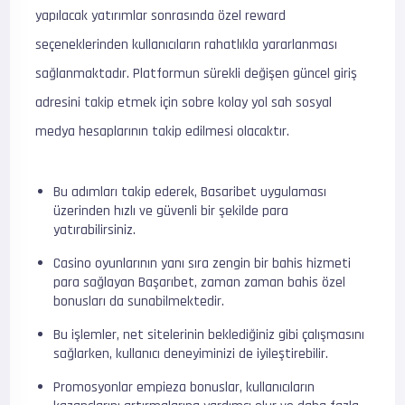
yapılacak yatırımlar sonrasında özel reward
seçeneklerinden kullanıcıların rahatlıkla yararlanması
sağlanmaktadır. Platformun sürekli değişen güncel giriş
adresini takip etmek için sobre kolay yol sah sosyal
medya hesaplarının takip edilmesi olacaktır.
Bu adımları takip ederek, Basaribet uygulaması
üzerinden hızlı ve güvenli bir şekilde para
yatırabilirsiniz.
Casino oyunlarının yanı sıra zengin bir bahis hizmeti
para sağlayan Başarıbet, zaman zaman bahis özel
bonusları da sunabilmektedir.
Bu işlemler, net sitelerinin beklediğiniz gibi çalışmasını
sağlarken, kullanıcı deneyiminizi de iyileştirebilir.
Promosyonlar empieza bonuslar, kullanıcıların