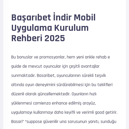
Başarıbet İndir Mobil
Uygulama Kurulum
Rehberi 2025
Bu bonuslar ve promosyonlar, hem yeni ankle rehab e
guide de mevcut oyuncular için çeşitli avantajlar
sunmaktadır. Basaribet, oyuncularının sürekli teşvik
altında oyun deneyimini sürdürebilmesi için bu teklifleri
düzenli olarak güncellemektedir. Oyunların hızlı
yüklenmesi comienza enhance edilmiş arayüz,
uygulamayı kullanmayı daha keyifli ve verimli good getirir.
Basari” “suppose güvenilir una sorusunun yanıtı, sunduğu