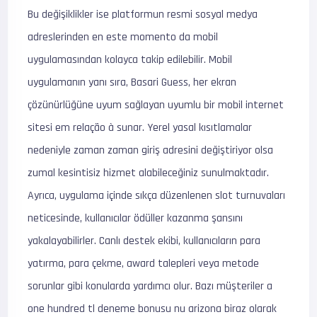
Bu değişiklikler ise platformun resmi sosyal medya
adreslerinden en este momento da mobil
uygulamasından kolayca takip edilebilir. Mobil
uygulamanın yanı sıra, Basari Guess, her ekran
çözünürlüğüne uyum sağlayan uyumlu bir mobil internet
sitesi em relação à sunar. Yerel yasal kısıtlamalar
nedeniyle zaman zaman giriş adresini değiştiriyor olsa
zumal kesintisiz hizmet alabileceğiniz sunulmaktadır.
Ayrıca, uygulama içinde sıkça düzenlenen slot turnuvaları
neticesinde, kullanıcılar ödüller kazanma şansını
yakalayabilirler. Canlı destek ekibi, kullanıcıların para
yatırma, para çekme, award talepleri veya metode
sorunlar gibi konularda yardımcı olur. Bazı müşteriler a
one hundred tl deneme bonusu nu arizona biraz olarak