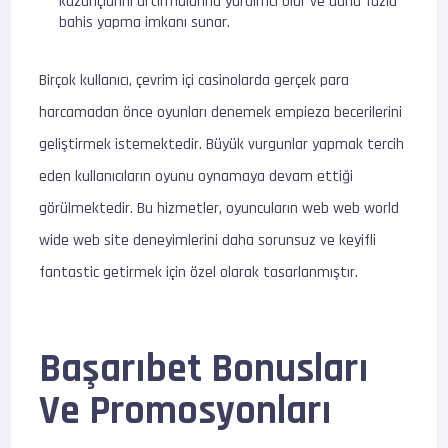
kazançlarını artırmalarına yardımcı olur ve daha fazla
bahis yapma imkanı sunar.
Birçok kullanıcı, çevrim içi casinolarda gerçek para
harcamadan önce oyunları denemek empieza becerilerini
geliştirmek istemektedir. Büyük vurgunlar yapmak tercih
eden kullanıcıların oyunu oynamaya devam ettiği
görülmektedir. Bu hizmetler, oyuncuların web web world
wide web site deneyimlerini daha sorunsuz ve keyifli
fantastic getirmek için özel olarak tasarlanmıştır.
Başarıbet Bonusları
Ve Promosyonları