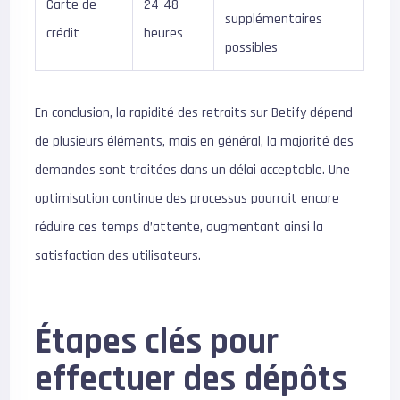
Carte de
24-48
supplémentaires
crédit
heures
possibles
En conclusion, la rapidité des retraits sur Betify dépend
de plusieurs éléments, mais en général, la majorité des
demandes sont traitées dans un délai acceptable. Une
optimisation continue des processus pourrait encore
réduire ces temps d’attente, augmentant ainsi la
satisfaction des utilisateurs.
Étapes clés pour
effectuer des dépôts