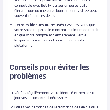
si votre mode de paiement est bien configuré et
compatible avec Betify. Utiliser un portefeuille
électronique ou une carte bancaire enregistrée peut
souvent réduire les délais.
Retraits bloqués ou refusés :
Assurez-vous que
votre solde respecte le montant minimum de retrait
et que votre compte est entièrement vérifié.
Respectez aussi les conditions générales de la
plateforme.
Conseils pour éviter les
problèmes
Vérifiez régulièrement votre identité et mettez à
jour vos documents si nécessaire.
Faites vos demandes de retrait dans des délais où le