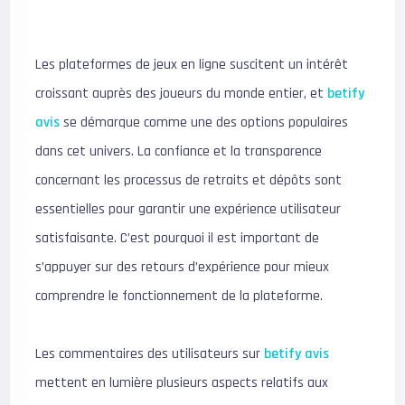
Les plateformes de jeux en ligne suscitent un intérêt
croissant auprès des joueurs du monde entier, et
betify
avis
se démarque comme une des options populaires
dans cet univers. La confiance et la transparence
concernant les processus de retraits et dépôts sont
essentielles pour garantir une expérience utilisateur
satisfaisante. C’est pourquoi il est important de
s’appuyer sur des retours d’expérience pour mieux
comprendre le fonctionnement de la plateforme.
Les commentaires des utilisateurs sur
betify avis
mettent en lumière plusieurs aspects relatifs aux