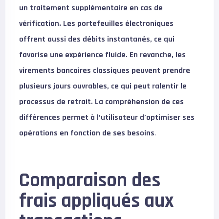
un traitement supplémentaire en cas de
vérification. Les portefeuilles électroniques
offrent aussi des débits instantanés, ce qui
favorise une expérience fluide. En revanche, les
virements bancaires classiques peuvent prendre
plusieurs jours ouvrables, ce qui peut ralentir le
processus de retrait. La compréhension de ces
différences permet à l’utilisateur d’optimiser ses
opérations en fonction de ses besoins
.
Comparaison des
frais appliqués aux