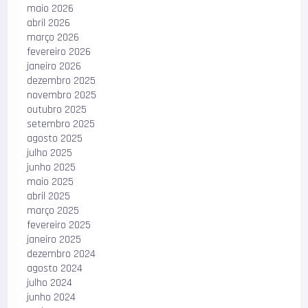
maio 2026
abril 2026
março 2026
fevereiro 2026
janeiro 2026
dezembro 2025
novembro 2025
outubro 2025
setembro 2025
agosto 2025
julho 2025
junho 2025
maio 2025
abril 2025
março 2025
fevereiro 2025
janeiro 2025
dezembro 2024
agosto 2024
julho 2024
junho 2024