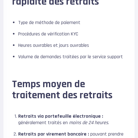
rapidité des retraits
Type de méthode de paiement
Procédures de vérification KYC
Heures ouvrables et jours ouvrables
Volume de demandes traitées par le service support
Temps moyen de
traitement des retraits
Retraits via portefeuille électronique :
généralement traités en
moins de 24 heures
.
Retraits par virement bancaire :
pouvant prendre