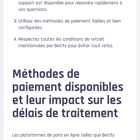
support est disponible pour répondre rapidement à
vos questions.
Utilisez des méthodes de paiement fiables et bien
configurées.
Respectez toutes les conditions de retrait
mentionnées par Betify pour éviter tout refus.
Méthodes de
paiement disponibles
et leur impact sur les
délais de traitement
Les plateformes de paris en ligne telles que Betify