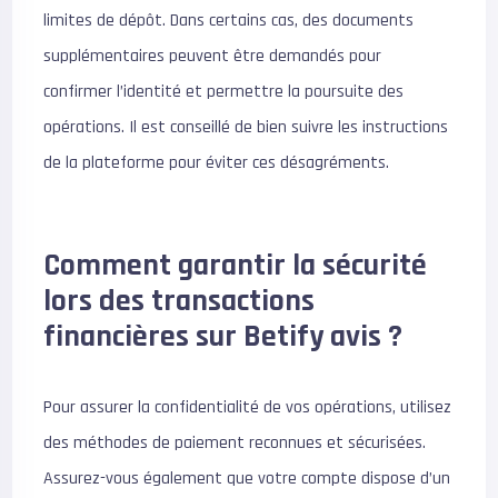
limites de dépôt. Dans certains cas, des documents
supplémentaires peuvent être demandés pour
confirmer l’identité et permettre la poursuite des
opérations. Il est conseillé de bien suivre les instructions
de la plateforme pour éviter ces désagréments.
Comment garantir la sécurité
lors des transactions
financières sur Betify avis ?
Pour assurer la confidentialité de vos opérations, utilisez
des méthodes de paiement reconnues et sécurisées.
Assurez-vous également que votre compte dispose d’un