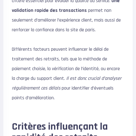
critère essentiel pour évaluer la qualité du service.
Une
validation rapide des transactions
permet non
seulement d’améliorer l’expérience client, mais aussi de
renforcer la confiance dans la site de paris.
Différents facteurs peuvent influencer le délai de
traitement des retraits, tels que la méthode de
paiement choisie, la vérification de l’identité, ou encore
la charge du support client.
Il est donc crucial d’analyser
régulièrement ces délais
pour identifier d’éventuels
points d’amélioration.
Critères influençant la