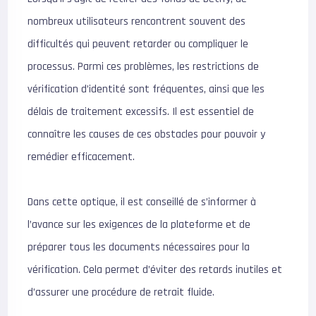
nombreux utilisateurs rencontrent souvent des
difficultés qui peuvent retarder ou compliquer le
processus. Parmi ces problèmes, les restrictions de
vérification d’identité sont fréquentes, ainsi que les
délais de traitement excessifs. Il est essentiel de
connaître les causes de ces obstacles pour pouvoir y
remédier efficacement.
Dans cette optique, il est conseillé de s’informer à
l’avance sur les exigences de la plateforme et de
préparer tous les documents nécessaires pour la
vérification. Cela permet d’éviter des retards inutiles et
d’assurer une procédure de retrait fluide.