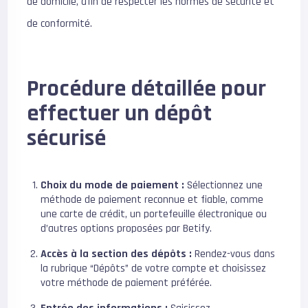
de domicile, afin de respecter les normes de sécurité et
de conformité.
Procédure détaillée pour
effectuer un dépôt
sécurisé
Choix du mode de paiement :
Sélectionnez une
méthode de paiement reconnue et fiable, comme
une carte de crédit, un portefeuille électronique ou
d’autres options proposées par Betify.
Accès à la section des dépôts :
Rendez-vous dans
la rubrique “Dépôts” de votre compte et choisissez
votre méthode de paiement préférée.