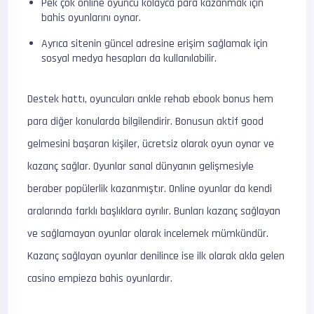
Pek çok online oyuncu kolayca para kazanmak için
bahis oyunlarını oynar.
Ayrıca sitenin güncel adresine erişim sağlamak için
sosyal medya hesapları da kullanılabilir.
Destek hattı, oyuncuları ankle rehab ebook bonus hem
para diğer konularda bilgilendirir. Bonusun aktif good
gelmesini başaran kişiler, ücretsiz olarak oyun oynar ve
kazanç sağlar. ​​​​​​Oyunlar sanal dünyanın gelişmesiyle
beraber popülerlik kazanmıştır. Online oyunlar da kendi
aralarında farklı başlıklara ayrılır. Bunları kazanç sağlayan
ve sağlamayan oyunlar olarak incelemek mümkündür.
Kazanç sağlayan oyunlar denilince ise ilk olarak akla gelen
casino empieza bahis oyunlardır.