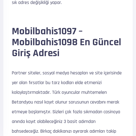
sık adres değişikliği yapar.
Mobilbahis1097 –
Mobilbahis1098 En Güncel
Giriş Adresi
Partner siteler, sosyal medya hesapları ve site içerisinde
yer alan fırsatlar bu tarz kodları elde etmenizi
kolaylaştırmaktadır. Türk oyuncular muhtemelen
Betandyou nasıl kayıt olunur sorusunun cevabını merak
etmeye başlamıştır. Sizleri çok fazla sıkmadan casinoya
anında kayıt olabileceğiniz 3 basit adımdan
bahsedeceğiz. Birkaç dakikanızı ayırarak adımları takip