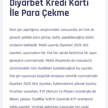
Diyarbet Kredi Kartı
İle Para Çekme
Sizin için yaptığımız araştırmalar sonucunda, en hızlı ve
güvenli şekilde para yatırıp, bahis yapabileceğiniz bahis
sitelerini belirledik. Mobil uyumlu Diyarbet 2025 slot
oyunları, oyunculara her the her yerde kesintisiz bir oyun
deneyimi sunmaktadır. Mobil cihazlarda da masaüstü
sürümündeki tüm özellikleri bulabileceğiniz bu oyunlar,
the girl oyuncuya özgürlük empieza rahatlık sunmaktadır.
Diyarbet 2025 Slot Oyunları, kullanıcılarına yüksek kazanç
fırsatları sunarken, RTP (Return to Player) oranlarıyla da
dikkat çekiyor. Özellikle %95’in üzerinde RTP oranlarına
sahip oyunlar, strateji geliştiren oyuncular için cazip