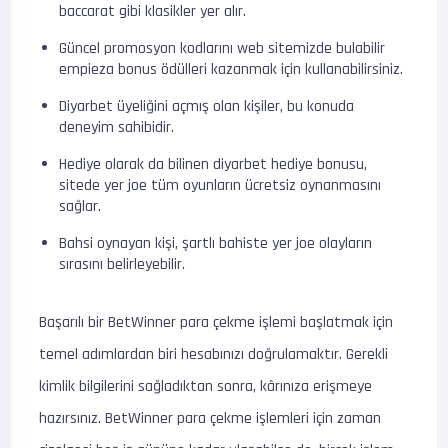
baccarat gibi klasikler yer alır.
Güncel promosyon kodlarını web sitemizde bulabilir
empieza bonus ödülleri kazanmak için kullanabilirsiniz.
Diyarbet üyeliğini açmış olan kişiler, bu konuda
deneyim sahibidir.
Hediye olarak da bilinen diyarbet hediye bonusu,
sitede yer joe tüm oyunların ücretsiz oynanmasını
sağlar.
Bahsi oynayan kişi, şartlı bahiste yer joe olayların
sırasını belirleyebilir.
Başarılı bir BetWinner para çekme işlemi başlatmak için
temel adımlardan biri hesabınızı doğrulamaktır. Gerekli
kimlik bilgilerini sağladıktan sonra, kârınıza erişmeye
hazırsınız. BetWinner para çekme işlemleri için zaman