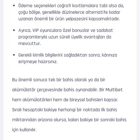
Ödeme seçenekleri coğrafi kısıtlamalara tabi olsa da,
çoğu bölge, genellikle düzinelerce alternatife kadar
uzanan önemli bir ürün yelpazesini kapsamaktadır.
Ayrıca, VIP oyunculara özel bonuslar ve sadakat
programlarıyla uzun süreli üyelik avantajları da
mevcuttur.
Gerekli kimlik bilgilerini sağladıktan sonra, kârınıza
erişmeye hazırsınız.
Bu önemli sonuca tek bir bahis olarak ya da bir
akümülatör çerçevesinde bahis oynanabilir. Bir Multibet
hem akümülatörleri hem de bireysel bahisleri kapsar.
Sıralı hesaptaki bakiye herhangi bir noktada ilk bahis
miktarından arizona olursa, kalan bakiye bir sonraki bahis
için kullanılır.