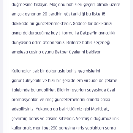
düğmesine tıklayın. Maç önü bahisleri geçerli olmak üzere
en çok oynanan 20 tercihin gösterildiği bu liste 15
dakikada bir güncellenmektedir. Sadece bir dakikanızı
ayırıp dolduracağınız kayıt formu ile Betper’in ayrıcalıklı
dünyasına adım atabilirsiniz. Binlerce bahis seçeneği
empieza casino oyunu Betper üyelerini bekliyor.
Kullanıcılar tek bir dokunuşla bahis geçmişlerini
görüntüleyebilir ve hızlı bir şekilde em virtude de çekme
talebinde bulunabilirler. Bildirim ayarları sayesinde özel
promosyonları ve maç güncellemelerini anında takip
edebilirsiniz. Yukarıda da belirttiğimiz gibi Maritbet,
çevrimiçi bahis ve casino sitesidir. Vermiş olduğumuz linki
kullanarak, maritbet298 adresine giriş yaptıktan sonra