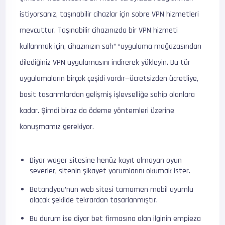
istiyorsanız, taşınabilir cihazlar için sobre VPN hizmetleri
mevcuttur. Taşınabilir cihazınızda bir VPN hizmeti
kullanmak için, cihazınızın sah” “uygulama mağazasından
dilediğiniz VPN uygulamasını indirerek yükleyin. Bu tür
uygulamaların birçok çeşidi vardır—ücretsizden ücretliye,
basit tasarımlardan gelişmiş işlevselliğe sahip olanlara
kadar. Şimdi biraz da ödeme yöntemleri üzerine
konuşmamız gerekiyor.
Diyar wager sitesine henüz kayıt olmayan oyun
severler, sitenin şikayet yorumlarını okumak ister.
Betandyou’nun web sitesi tamamen mobil uyumlu
olacak şekilde tekrardan tasarlanmıştır.
Bu durum ise diyar bet firmasına olan ilginin empieza