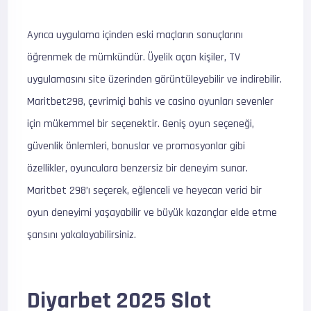
Ayrıca uygulama içinden eski maçların sonuçlarını
öğrenmek de mümkündür. Üyelik açan kişiler, TV
uygulamasını site üzerinden görüntüleyebilir ve indirebilir.
Maritbet298, çevrimiçi bahis ve casino oyunları sevenler
için mükemmel bir seçenektir. Geniş oyun seçeneği,
güvenlik önlemleri, bonuslar ve promosyonlar gibi
özellikler, oyunculara benzersiz bir deneyim sunar.
Maritbet 298’ı seçerek, eğlenceli ve heyecan verici bir
oyun deneyimi yaşayabilir ve büyük kazançlar elde etme
şansını yakalayabilirsiniz.
Diyarbet 2025 Slot