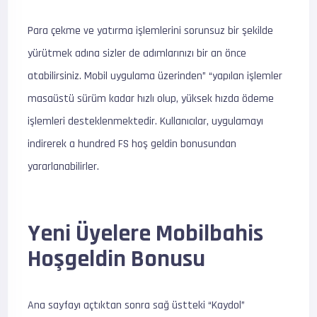
Para çekme ve yatırma işlemlerini sorunsuz bir şekilde
yürütmek adına sizler de adımlarınızı bir an önce
atabilirsiniz. Mobil uygulama üzerinden” “yapılan işlemler
masaüstü sürüm kadar hızlı olup, yüksek hızda ödeme
işlemleri desteklenmektedir. Kullanıcılar, uygulamayı
indirerek a hundred FS hoş geldin bonusundan
yararlanabilirler.
Yeni Üyelere Mobilbahis
Hoşgeldin Bonusu
Ana sayfayı açtıktan sonra sağ üstteki “Kaydol”