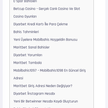
E-spor Bahisleri
Betcup Casino – Gerçek Canlı Casino Ve Slot
Casino Oyunları
Diyarbet Kredi Kartı İle Para Çekme
Bahis Tahminleri
Yeni Üyelere Mobilbahis Hoşgeldin Bonusu
Maritbet Sanal Bahisler
Diyarbet Yorumları
Maritbet Tombala
Mobilbahis1097 – Mobilbahis1098 En Güncel Giriş
Adresi
Maritbet Giriş Adresi Neden Değişiyor?
Diyarbet İnstagram Hesabı
Yeni Bir Betwinner Hesabı Kaydı Oluşturun