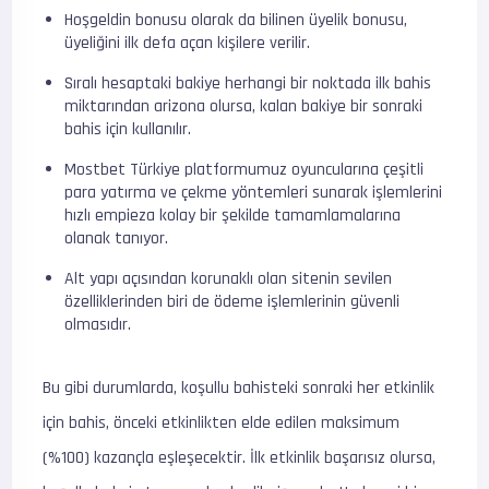
Hoşgeldin bonusu olarak da bilinen üyelik bonusu,
üyeliğini ilk defa açan kişilere verilir.
Sıralı hesaptaki bakiye herhangi bir noktada ilk bahis
miktarından arizona olursa, kalan bakiye bir sonraki
bahis için kullanılır.
Mostbet Türkiye platformumuz oyuncularına çeşitli
para yatırma ve çekme yöntemleri sunarak işlemlerini
hızlı empieza kolay bir şekilde tamamlamalarına
olanak tanıyor.
Alt yapı açısından korunaklı olan sitenin sevilen
özelliklerinden biri de ödeme işlemlerinin güvenli
olmasıdır.
Bu gibi durumlarda, koşullu bahisteki sonraki her etkinlik
için bahis, önceki etkinlikten elde edilen maksimum
(%100) kazançla eşleşecektir. İlk etkinlik başarısız olursa,