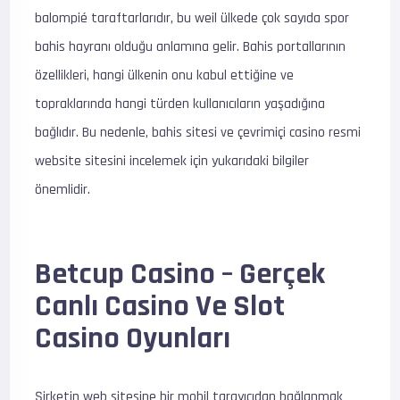
balompié taraftarlarıdır, bu weil ülkede çok sayıda spor
bahis hayranı olduğu anlamına gelir. Bahis portallarının
özellikleri, hangi ülkenin onu kabul ettiğine ve
topraklarında hangi türden kullanıcıların yaşadığına
bağlıdır. Bu nedenle, bahis sitesi ve çevrimiçi casino resmi
website sitesini incelemek için yukarıdaki bilgiler
önemlidir.
Betcup Casino – Gerçek
Canlı Casino Ve Slot
Casino Oyunları
Şirketin web sitesine bir mobil tarayıcıdan bağlanmak