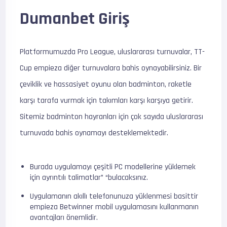
Dumanbet Giriş
Platformumuzda Pro League, uluslararası turnuvalar, TT-
Cup empieza diğer turnuvalara bahis oynayabilirsiniz. Bir
çeviklik ve hassasiyet oyunu olan badminton, raketle
karşı tarafa vurmak için takımları karşı karşıya getirir.
Sitemiz badminton hayranları için çok sayıda uluslararası
turnuvada bahis oynamayı desteklemektedir.
Burada uygulamayı çeşitli PC modellerine yüklemek
için ayrıntılı talimatlar” “bulacaksınız.
Uygulamanın akıllı telefonunuza yüklenmesi basittir
empieza Betwinner mobil uygulamasını kullanmanın
avantajları önemlidir.