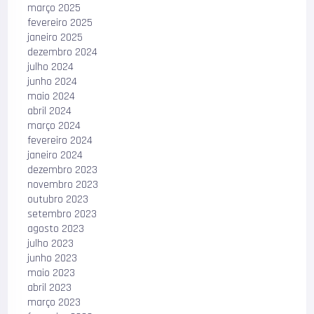
março 2025
fevereiro 2025
janeiro 2025
dezembro 2024
julho 2024
junho 2024
maio 2024
abril 2024
março 2024
fevereiro 2024
janeiro 2024
dezembro 2023
novembro 2023
outubro 2023
setembro 2023
agosto 2023
julho 2023
junho 2023
maio 2023
abril 2023
março 2023