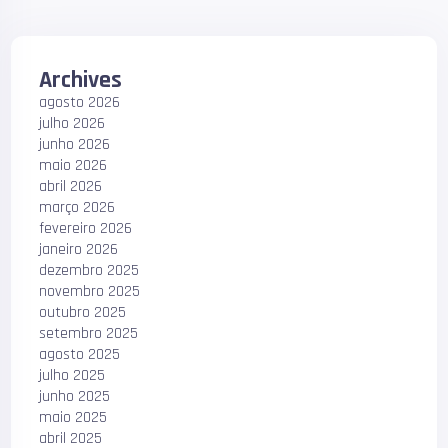
Archives
agosto 2026
julho 2026
junho 2026
maio 2026
abril 2026
março 2026
fevereiro 2026
janeiro 2026
dezembro 2025
novembro 2025
outubro 2025
setembro 2025
agosto 2025
julho 2025
junho 2025
maio 2025
abril 2025