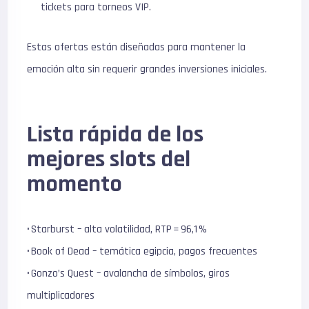
tickets para torneos VIP.
Estas ofertas están diseñadas para mantener la
emoción alta sin requerir grandes inversiones iniciales.
Lista rápida de los
mejores slots del
momento
• Starburst – alta volatilidad, RTP = 96,1 %
• Book of Dead – temática egipcia, pagos frecuentes
• Gonzo’s Quest – avalancha de símbolos, giros
multiplicadores