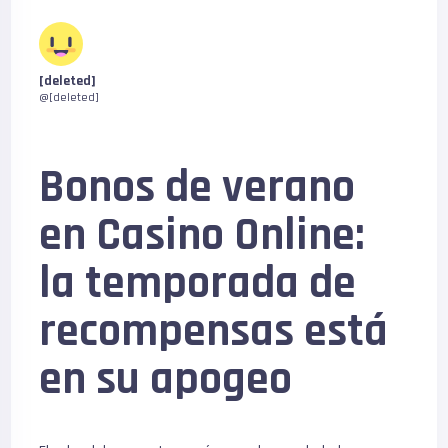
[deleted]
@[deleted]
Bonos de verano
en Casino Online:
la temporada de
recompensas está
en su apogeo