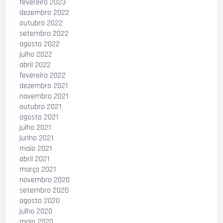
fevereiro 2023
dezembro 2022
outubro 2022
setembro 2022
agosto 2022
julho 2022
abril 2022
fevereiro 2022
dezembro 2021
novembro 2021
outubro 2021
agosto 2021
julho 2021
junho 2021
maio 2021
abril 2021
março 2021
novembro 2020
setembro 2020
agosto 2020
julho 2020
maio 2020