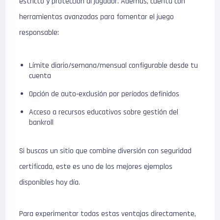
estricto y protección al jugador. Además, cuenta con
herramientas avanzadas para fomentar el juego
responsable:
Límite diario/semana/mensual configurable desde tu
cuenta
Opción de auto‑exclusión por períodos definidos
Acceso a recursos educativos sobre gestión del
bankroll
Si buscas un sitio que combine diversión con seguridad
certificada, este es uno de los mejores ejemplos
disponibles hoy día.
Para experimentar todas estas ventajas directamente,