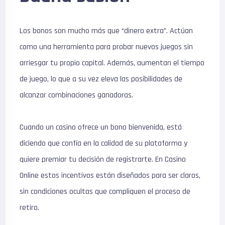
Los bonos son mucho más que “dinero extra”. Actúan
como una herramienta para probar nuevos juegos sin
arriesgar tu propio capital. Además, aumentan el tiempo
de juego, lo que a su vez eleva las posibilidades de
alcanzar combinaciones ganadoras.
Cuando un casino ofrece un bono bienvenida, está
diciendo que confía en la calidad de su plataforma y
quiere premiar tu decisión de registrarte. En Casino
Online estos incentivos están diseñados para ser claros,
sin condiciones ocultas que compliquen el proceso de
retiro.