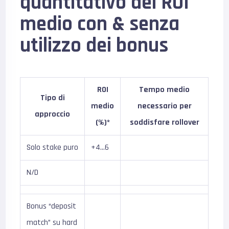
quantitativo dei ROI
medio con & senza
utilizzo dei bonus
ROI
Tempo medio
Tipo di
medio
necessario per
approccio
(%)*
soddisfare rollover
Solo stake puro
+4…6
N/D
Bonus “deposit
match” su hard