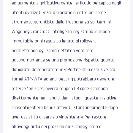
ed aumenta significativamente l’efficacia percepita dagli
utenti avanzati.\n\nLa blockchain entra poi come
strumento garantista della trasparenza sui termini
Wagering : contratti intelligenti registrano in modo
immutabile ogni requisito legato al rollover ,
permettendo agli scommettitori verificare
autonomamente se una promozione rispetta quanto
dichiarato dall’operatore.\n\nPartnership esclusive tra
tornei ATP/WTA ed enti betting potrebbero generare
offerte “on site”, ovvero coupon QR code stampabili
direttamente negli spalti degli stadi ; queste iniziative
consentirebbero bonus attivati istantaneamente dopo
aver assistito al servizio vincente.\n\nPer restare
all’avanguardia nei prossimi mesi consigliamo ai