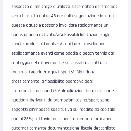
sospetto di arbitrage o utilizzo sistematico dei free bet
verrà bloccato entro 48 ore dalla segnalazione interna.;
queste clausole possono invalidare rapidamente un
bonus appena attivato.\n\nPossibili limitazioni sugli
sport correlati al tennis – Alcuni termini escludono
esplicitamente eventi come paddle o beach tennis dal
conteggio del rollover anche se classificati sotto la
macro‐categoria “racquet sports”. Ciò riduce
drasticamente la flessibilità operativa degli
scommettitori esperti.\n\nImplicazioni fiscali italiane – I
guadagni derivanti da promozioni casino/sport sono
soggetti all’imposta sostitutiva sul reddito da capitale
pari al 26%; tuttavia molti bookmaker non forniscono
automaticamente documentazione fiscale dettagliata,