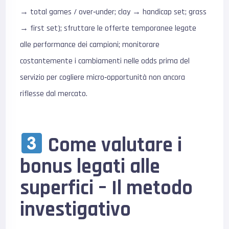
→ total games / over‑under; clay → handicap set; grass
→ first set); sfruttare le offerte temporanee legate
alle performance dei campioni; monitorare
costantemente i cambiamenti nelle odds prima del
servizio per cogliere micro‑opportunità non ancora
riflesse dal mercato.
Come valutare i
bonus legati alle
superfici – Il metodo
investigativo