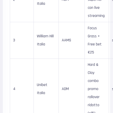
Italia
con live
streaming
Focus
William Hill
Grass +
3
AAMS
Italia
Free bet
€25
Hard &
Clay
combo
Unibet
4
ADM
promo
Italia
rollover
ridotto