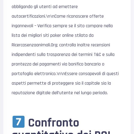
obbligando gli utenti ad emettere
autocertificazioni.\n\nCome riconoscere offerte
ingannevoli – Verifica sempre se il sito compare nella
lista dei migliori siti poker online stilata da
Ricercasenzaanimali.Org; controlla inoltre recensioni
indipendenti sulla trasparenza dei termini T&C e sulla
prontezza dei pagamenti via bonifico bancario o
portafoglio elettronico.\n\nEssere consapevoli di questi
aspetti permette di proteggere sia il capitale sia la
reputazione digitale dell’utente nel lungo periodo.
Confronto