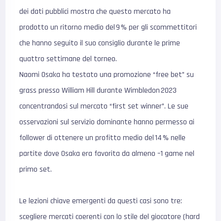
dei dati pubblici mostra che questo mercato ha
prodotto un ritorno medio del 9 % per gli scommettitori
che hanno seguito il suo consiglio durante le prime
quattro settimane del torneo.
Naomi Osaka ha testato una promozione “free bet” su
grass presso William Hill durante Wimbledon 2023
concentrandosi sul mercato “first set winner”. Le sue
osservazioni sul servizio dominante hanno permesso ai
follower di ottenere un profitto medio del 14 % nelle
partite dove Osaka era favorita da almeno –1 game nel
primo set.
Le lezioni chiave emergenti da questi casi sono tre:
scegliere mercati coerenti con lo stile del giocatore (hard