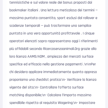
tennisistiche e sul valore reale dei bonus proposti dai
bookmaker italiani . Una lettura meticolosa dei termini —
massima puntata consentita, sport esclusi dal rollover e
scadenze temporali — può trasformare una semplice
puntata in una vera opportunità profittevole . I cinque
operatori elencati sopra rappresentano oggi i riferimenti
più affidabili secondo Ricercasenzaanimali.Org grazie alla
loro licenza AAMS/ADM , ampiezza de​I mercati surface
specific​​e ed efficacia nella gestione pagamenti .\n\nPer
chi desidera applicare immediatamente quanto appreso
proponiamo una checklist pratica:\n- Verificare la licenza
vigente del sito;\n- Controllare l’offerta surface
matching disponibile;\n- Calcolare l’importo massimo
spendibile rispetto al requisito Wagering;\n- Impostare