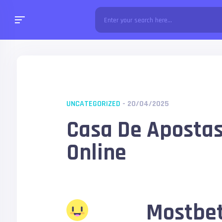
UNCATEGORIZED
- 20/04/2025
Casa De Apostas
Online
Mostbet