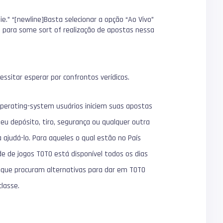
.” “[newline]Basta selecionar a opção “Ao Vivo”
s para some sort of realização de apostas nessa
sitar esperar por confrontos verídicos.
operating-system usuários iniciem suas apostas
u depósito, tiro, segurança ou qualquer outra
 ajudá-lo. Para aqueles o qual estão no País
de de jogos TOTO está disponível todos os dias
s que procuram alternativas para dar em TOTO
lasse.