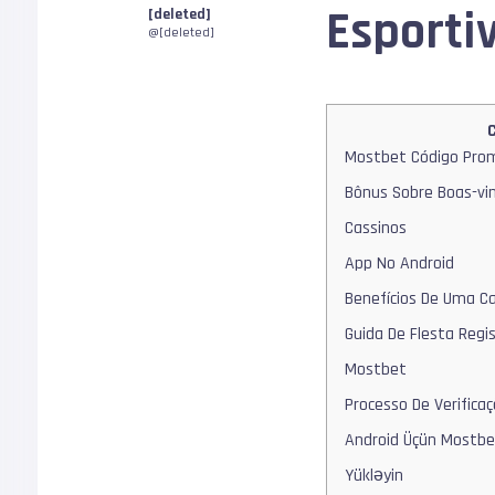
Esportiv
[deleted]
@[deleted]
Mostbet Código Prom
Bônus Sobre Boas-vin
Cassinos
App No Android
Benefícios De Uma C
Guida De Flesta Regi
Mostbet
Processo De Verifica
Android Üçün Mostbe
Yükləyin