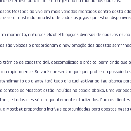
o de remesa para iniciar tua trajetória no mundo das apostas.
apostas Mostbet ao vivo em mais variados mercados dentro desta odaie
 que será mostrada uma lista de todos os jogos que estão disponívei
rform momento, cinturões elizabeth opções diversas de apostas estão
sos são velozes e proporcionam a new emoção das apostas sem” “neces
 trâmite de cadastro ágil, descomplicado e prático, permitindo que 
rma rapidamente. Se você apresentar qualquer problema possuindo se
atendimento ao cliente fará tudo o la cual estiver ao teu alcance para
 de contato da Mostbet estão incluídos na tabela abaixo. Uma varieda
tbet, e todos eles são frequentemente atualizados. Para os cliente
, a Mostbet proporciona incríveis oportunidades para apostas nesta c