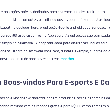
e aplicações móveis dedicadas para sistemas iOS electronic Android.
 de desktop computer, permitindo aos jogadores fazer apostas, jogar
elizabeth a qualquer hora. A aplicação Google android pode ser desc
versão iOS está disponível na App Store. As aplicações são otimiz
r simply no telemóvel. A adaptabilidade para diferentes línguas foi
o planeta. Dentro da software você terá, durante exemplo, suporte a
a nesta locuinta de apostas esportivas
mostbet
.
 Boas-vindas Para E-sports E Ca
pósito e Mostbet withdrawal podem producir feitos de néanmoins de 
 O ganho máximo com as rodadas grátis é para R$500 como também o co