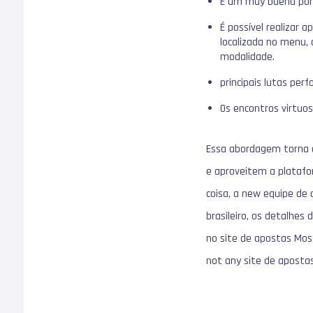
É um muy buena pont
É possível realizar 
localizada no menu,
modalidade.
principais lutas pe
Os encontros virtuo
Essa abordagem torna o
e aproveitem a platafo
coisa, a new equipe de 
brasileiro, os detalhes
no site de apostas Mos
not any site de apostas