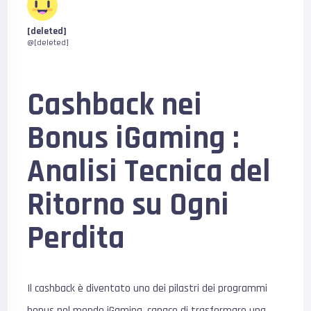
[deleted]
@[deleted]
Cashback nei
Bonus iGaming :
Analisi Tecnica del
Ritorno su Ogni
Perdita
Il cashback è diventato uno dei pilastri dei programmi
bonus nel mondo iGaming, capace di trasformare una