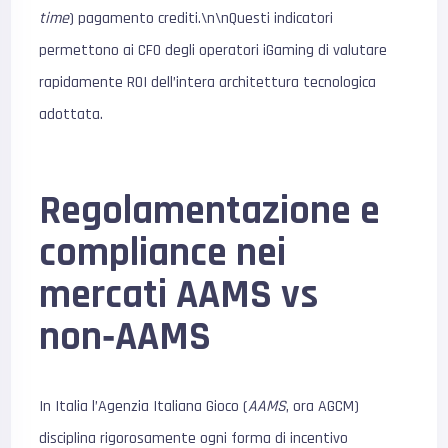
time
) pagamento crediti.\n\nQuesti indicatori
permettono ai CFO degli operatori iGaming di valutare
rapidamente ROI dell’intera architettura tecnologica
adottata.
Regolamentazione e
compliance nei
mercati AAMS vs
non‑AAMS
In Italia l’Agenzia Italiana Gioco (
AAMS
, ora AGCM)
disciplina rigorosamente ogni forma di incentivo