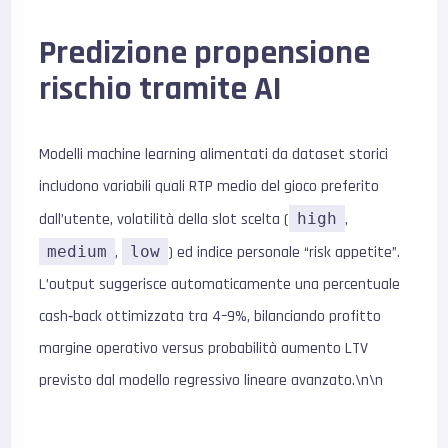
Predizione propensione
rischio tramite AI
Modelli machine learning alimentati da dataset storici
includono variabili quali RTP medio del gioco preferito
dall’utente, volatilità della slot scelta (
high
,
medium
,
low
) ed indice personale “risk appetite”.
L’output suggerisce automaticamente una percentuale
cash‑back ottimizzata tra 4–9%, bilanciando profitto
margine operativo versus probabilità aumento LTV
previsto dal modello regressivo lineare avanzato.\n\n