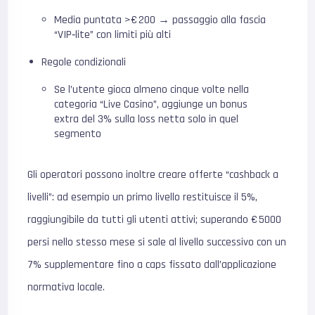
Media puntata >€ 200 → passaggio alla fascia
“VIP‐lite” con limiti più alti
Regole condizionali
Se l’utente gioca almeno cinque volte nella
categoria “Live Casino”, aggiunge un bonus
extra del 3% sulla loss netta solo in quel
segmento
Gli operatori possono inoltre creare offerte “cashback a
livelli”: ad esempio un primo livello restituisce il 5%,
raggiungibile da tutti gli utenti attivi; superando € 5000
persi nello stesso mese si sale al livello successivo con un
7% supplementare fino a caps fissato dall’applicazione
normativa locale.