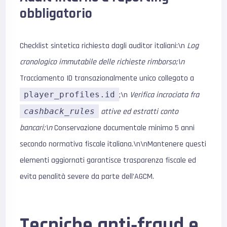
obbligatorio
Checklist sintetica richiesta dagli auditor italiani:\n
Log
cronologico immutabile delle richieste rimborso;\n
Tracciamento ID transazionalmente unico collegato a
player_profiles.id
;\n
Verifica incrociata fra
cashback_rules
attive ed estratti conto
bancari;\n
Conservazione documentale minimo 5 anni
secondo normativa fiscale italiana.\n\nMantenere questi
elementi aggiornati garantisce trasparenza fiscale ed
evita penalità severe da parte dell’AGCM.
Tecniche anti‑fraud e