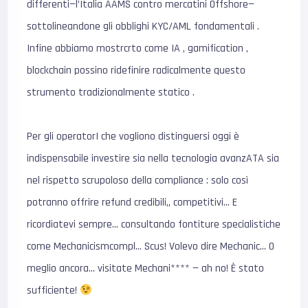
differenti—l’Italia AAMS contro mercatini Offshore—
sottolineandone gli obblighi KYC/AML fondamentali .
Infine abbiamo mostr­c­rto come IA , gamification ,
blockchain possino ridefinire radicalmente questo
strumento tradizionalmente statico .
Per gli operatorI che vogliono distinguersi oggi è
indispensabile investire sia nella tecnologia avanzATA sia
nel rispetto scrupoloso della compliance : solo così
potranno offrire refund credibili,, competitivi… E
ricordiatevi sempre… consultando fontiture specialistiche
come Mechanicismcompl… Scus! Volevo dire Mechanic… O
meglio ancora… visitate Mechani**** — ah no! È stato
sufficiente!