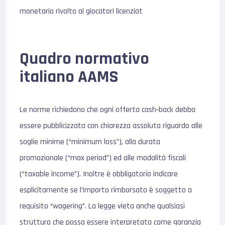
monetario rivolto ai giocatori licenziat​​​​
Quadro normativo
italiano AAMS
Le norme richiedono che ogni offerta cash­‑back debba
essere pubblicizzata con chiarezza assoluta riguardo alle
soglie minime (“minimum loss”), alla durata
promozionale (“max period”) ed alle modalità fiscali
(“taxable income”). Inoltre è obbligatorio indicare
esplicitamente se l’importo rimborsato è soggetto a
requisito “wagering”. La legge vieta anche qualsiasi
struttura che possa essere interpretata come garanzia