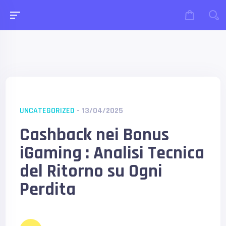
UNCATEGORIZED
- 13/04/2025
Cashback nei Bonus
iGaming : Analisi Tecnica
del Ritorno su Ogni
Perdita