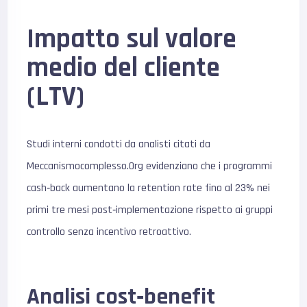
Impatto sul valore
medio del cliente
(LTV)
Studi interni condotti da analisti citati da
Meccanismocomplesso.Org evidenziano che i programmi
cash‑back aumentano la retention rate fino al 23% nei
primi tre mesi post‑implementazione rispetto ai gruppi
controllo senza incentivo retroattivo.
Analisi cost‑benefit