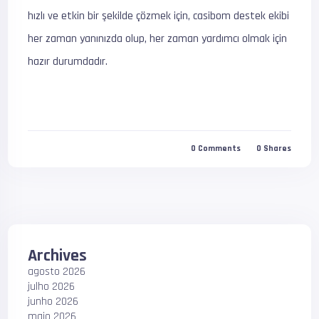
hızlı ve etkin bir şekilde çözmek için, casibom destek ekibi
her zaman yanınızda olup, her zaman yardımcı olmak için
hazır durumdadır.
0
Comments
0
Shares
Archives
agosto 2026
julho 2026
junho 2026
maio 2026