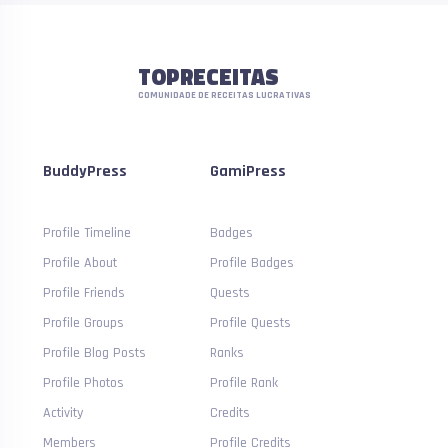
TOPRECEITAS
COMUNIDADE DE RECEITAS LUCRATIVAS
BuddyPress
GamiPress
Profile Timeline
Badges
Profile About
Profile Badges
Profile Friends
Quests
Profile Groups
Profile Quests
Profile Blog Posts
Ranks
Profile Photos
Profile Rank
Activity
Credits
Members
Profile Credits