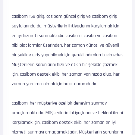
casibom 158 giriş, casibom güncel giriş ve casibom giriş
sayfalarında da, müşterilerin ihtiyaçlarını karşılamak için
en iyi hizmeti sunmaktadır. casibom, casibo ve casibon
gibi platformlar üzerinden, her zaman güncel ve güvenli
bir şekilde giriş yapabilmek için gerekli adımları takip eder.
Müşterilerin sorunlarını hızlı ve etkin bir şekilde çözmek
için, casibom destek ekibi her zaman yanınızda olup, her
zaman yardımcı olmak için hazır durumdadır.
casibom, her müşteriye özel bir deneyim sunmayı
amaçlamaktadır. Müşterilerin ihtiyaçlarını ve beklentilerini
karşılamak için, casibom destek ekibi her zaman en iyi
hizmeti sunmayı amaçlamaktadır. Müşterilerin sorunlarını