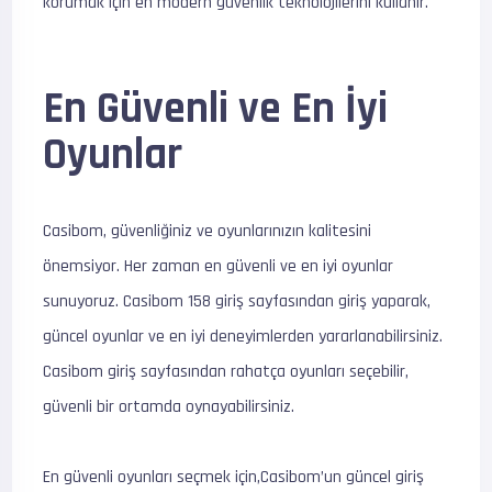
korumak için en modern güvenlik teknolojilerini kullanır.
En Güvenli ve En İyi
Oyunlar
Casibom, güvenliğiniz ve oyunlarınızın kalitesini
önemsiyor. Her zaman en güvenli ve en iyi oyunlar
sunuyoruz. Casibom 158 giriş sayfasından giriş yaparak,
güncel oyunlar ve en iyi deneyimlerden yararlanabilirsiniz.
Casibom giriş sayfasından rahatça oyunları seçebilir,
güvenli bir ortamda oynayabilirsiniz.
En güvenli oyunları seçmek için,Casibom’un güncel giriş