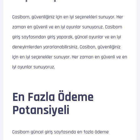
Casibom, güvenliğiniz için en iyi seçenekleri sunuyor. Her
zaman en güvenli ve en iyi oyunlar sunuyoruz. Casibom
giriş sayfasından giriş yaparak, güncel oyunlar ve en iyi
deneyimlerden yararlanabilirsiniz. Casibon, güvenliğiniz
için en iyi seçenekler sunuyor. Her zaman en güvenli ve en
iyi oyunlar sunuyoruz.
En Fazla Ödeme
Potansiyeli
Casibom güncel giriş sayfasında en fazla ödeme