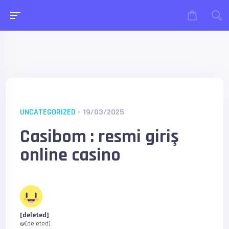
UNCATEGORIZED
- 19/03/2025
Casibom : resmi giriş
online casino
[deleted]
@[deleted]