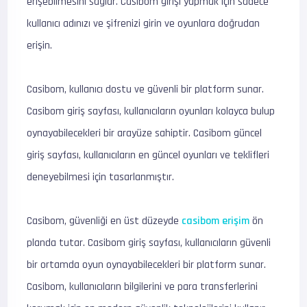
erişebilmesini sağlar. Casibom girişi yapmak için sadece
kullanıcı adınızı ve şifrenizi girin ve oyunlara doğrudan
erişin.
Casibom, kullanıcı dostu ve güvenli bir platform sunar.
Casibom giriş sayfası, kullanıcıların oyunları kolayca bulup
oynayabilecekleri bir arayüze sahiptir. Casibom güncel
giriş sayfası, kullanıcıların en güncel oyunları ve teklifleri
deneyebilmesi için tasarlanmıştır.
Casibom, güvenliği en üst düzeyde
casibom erişim
ön
planda tutar. Casibom giriş sayfası, kullanıcıların güvenli
bir ortamda oyun oynayabilecekleri bir platform sunar.
Casibom, kullanıcıların bilgilerini ve para transferlerini