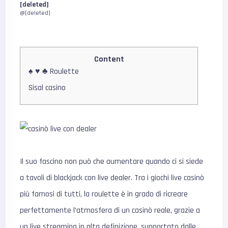
[deleted]
@[deleted]
Content
♠️ ♥️ ♣️ Roulette
Sisal casino
Il suo fascino non può che aumentare quando ci si siede
a tavoli di blackjack con live dealer. Tra i giochi live casinò
più famosi di tutti, la roulette è in grado di ricreare
perfettamente l’atmosfera di un casinò reale, grazie a
un live streaming in alta definizione, supportato dalle