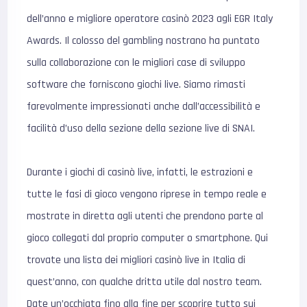
dell’anno e migliore operatore casinò 2023 agli EGR Italy
Awards. Il colosso del gambling nostrano ha puntato
sulla collaborazione con le migliori case di sviluppo
software che forniscono giochi live. Siamo rimasti
farevolmente impressionati anche dall’accessibilità e
facilità d’uso della sezione della sezione live di SNAI.
Durante i giochi di casinò live, infatti, le estrazioni e
tutte le fasi di gioco vengono riprese in tempo reale e
mostrate in diretta agli utenti che prendono parte al
gioco collegati dal proprio computer o smartphone. Qui
trovate una lista dei migliori casinò live in Italia di
quest’anno, con qualche dritta utile dal nostro team.
Date un’occhiata fino alla fine per scoprire tutto sui