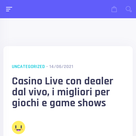
UNCATEGORIZED
- 14/06/2021
Casino Live con dealer
dal vivo, i migliori per
giochi e game shows