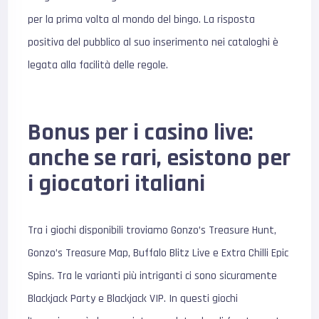
per la prima volta al mondo del bingo. La risposta
positiva del pubblico al suo inserimento nei cataloghi è
legata alla facilità delle regole.
Bonus per i casino live:
anche se rari, esistono per
i giocatori italiani
Tra i giochi disponibili troviamo Gonzo’s Treasure Hunt,
Gonzo’s Treasure Map, Buffalo Blitz Live e Extra Chilli Epic
Spins. Tra le varianti più intriganti ci sono sicuramente
Blackjack Party e Blackjack VIP. In questi giochi