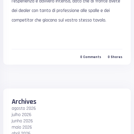
l’esperienza è davvero intensa, dato che di fronte avete
dei dealer con tanto di professione alle spalle e dei
competitor che giocano sul vostro stesso tavolo.
0
Comments
0
Shares
Archives
agosto 2026
julho 2026
junho 2026
maio 2026
abril 2026