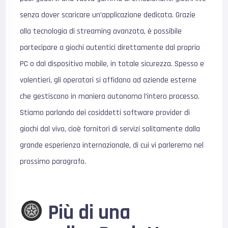
senza dover scaricare un’applicazione dedicata. Grazie
alla tecnologia di streaming avanzata, è possibile
partecipare a giochi autentici direttamente dal proprio
PC o dal dispositivo mobile, in totale sicurezza. Spesso e
volentieri, gli operatori si affidano ad aziende esterne
che gestiscono in maniera autonoma l’intero processo.
Stiamo parlando dei cosiddetti software provider di
giochi dal vivo, cioè fornitori di servizi solitamente dalla
grande esperienza internazionale, di cui vi parleremo nel
prossimo paragrafo.
Più di una