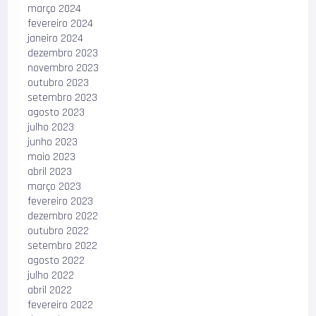
março 2024
fevereiro 2024
janeiro 2024
dezembro 2023
novembro 2023
outubro 2023
setembro 2023
agosto 2023
julho 2023
junho 2023
maio 2023
abril 2023
março 2023
fevereiro 2023
dezembro 2022
outubro 2022
setembro 2022
agosto 2022
julho 2022
abril 2022
fevereiro 2022