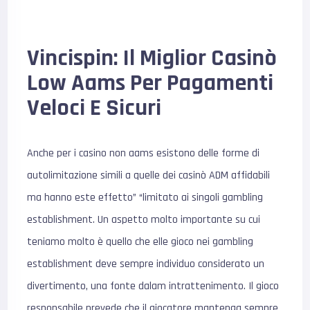
Vincispin: Il Miglior Casinò
Low Aams Per Pagamenti
Veloci E Sicuri
Anche per i casino non aams esistono delle forme di
autolimitazione simili a quelle dei casinò ADM affidabili
ma hanno este effetto” “limitato ai singoli gambling
establishment. Un aspetto molto importante su cui
teniamo molto è quello che elle gioco nei gambling
establishment deve sempre individuo considerato un
divertimento, una fonte dalam intrattenimento. Il gioco
responsabile prevede che il giocatore mantenga sempre