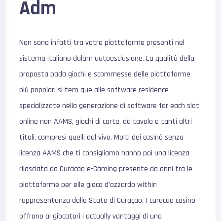
Adm
Non sono infatti tra votre piattaforme presenti nel
sistema italiano dalam autoesclusione. La qualità della
proposta pada giochi e scommesse delle piattaforme
più popolari si tem que alle software residence
specializzate nella generazione di software for each slot
online non AAMS, giochi di carte, da tavolo e tanti altri
titoli, compresi quelli dal vivo. Molti dei casinò senza
licenza AAMS che ti consigliamo hanno poi una licenza
rilasciata da Curacao e-Gaming presente da anni tra le
piattaforme per elle gioco d’azzardo within
rappresentanza dello Stato di Curaçao. I curacao casino
offrono ai giocatori i actually vantaggi di una