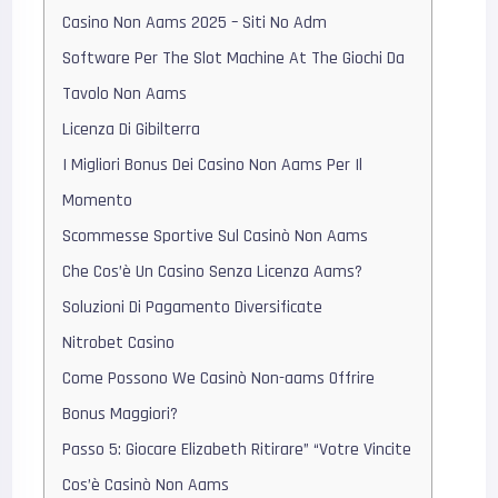
Casino Non Aams 2025 – Siti No Adm
Software Per The Slot Machine At The Giochi Da
Tavolo Non Aams
Licenza Di Gibilterra
I Migliori Bonus Dei Casino Non Aams Per Il
Momento
Scommesse Sportive Sul Casinò Non Aams
Che Cos’è Un Casino Senza Licenza Aams?
Soluzioni Di Pagamento Diversificate
Nitrobet Casino
Come Possono We Casinò Non-aams Offrire
Bonus Maggiori?
Passo 5: Giocare Elizabeth Ritirare” “Votre Vincite
Cos’è Casinò Non Aams