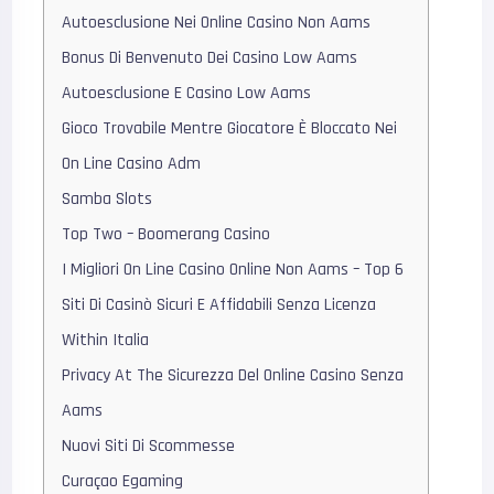
Autoesclusione Nei Online Casino Non Aams
Bonus Di Benvenuto Dei Casino Low Aams
Autoesclusione E Casino Low Aams
Gioco Trovabile Mentre Giocatore È Bloccato Nei
On Line Casino Adm
Samba Slots
Top Two – Boomerang Casino
I Migliori On Line Casino Online Non Aams – Top 6
Siti Di Casinò Sicuri E Affidabili Senza Licenza
Within Italia
Privacy At The Sicurezza Del Online Casino Senza
Aams
Nuovi Siti Di Scommesse
Curaçao Egaming