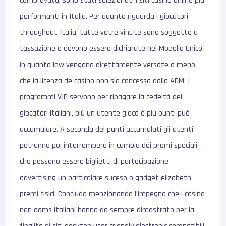
comprovata, sono stati selezionati i siti casino online più
performanti in Italia. Per quanto riguarda i giocatori
throughout Italia, tutte votre vincite sono soggette a
tassazione e devono essere dichiarate nel Modello Unico
in quanto low vengono direttamente versate a meno
che la licenza de casino non sia concessa dalla ADM. I
programmi VIP servono per ripagare la fedeltà dei
giocatori italiani, più un utente gioca è più punti può
accumulare. A seconda dei punti accumulati gli utenti
potranno poi interrompere in cambio dei premi speciali
che possono essere biglietti di partecipazione
advertising un particolare suceso o gadget elizabeth
premi fisici. Concludo menzionando l’impegno che i casino
non aams italiani hanno da sempre dimostrato per la