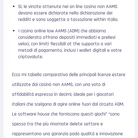
Sì, le vincite ottenute nei on line casino non AAMS
devono essere dichiarate nella dichiarazione dei
redditi e sono soggette a tassazione within Italia.
I casino online low AAMS (ADM) che abbiamo
considerato offrono depositi immediati e prelievi
veloci, con limiti flessibili at the supporto a vari
metodi di pagamento, inclusi i wallet digitali e votre
criptovalute.
Ecco mi tabella comparativa delle principali licenze estere
utilizzate dai casinò non AAMS, con una voto di
affidabilità espresso in decimi, ideale per i giocatori
italiani che scelgono di agire online fuori dal circuito ADM.
Le software house che forniscono questi giochi” “sono
spesso tra the più rinomate delete settore e
rappresentano una garanzia pada qualità e innovazione