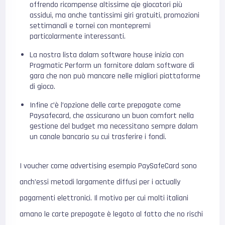
offrendo ricompense altissime aje giocatori più
assidui, ma anche tantissimi giri gratuiti, promozioni
settimanali e tornei con montepremi
particolarmente interessanti.
La nostra lista dalam software house inizia con
Pragmatic Perform un fornitore dalam software di
gara che non può mancare nelle migliori piattaforme
di gioco.
Infine c’è l’opzione delle carte prepagate come
Paysafecard, che assicurano un buon comfort nella
gestione del budget ma necessitano sempre dalam
un canale bancario su cui trasferire i fondi.
I voucher come advertising esempio PaySafeCard sono
anch’essi metodi largamente diffusi per i actually
pagamenti elettronici. Il motivo per cui molti italiani
amano le carte prepagate è legato al fatto che no rischi