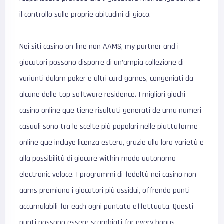
il controllo sulle proprie abitudini di gioco.
Nei siti casino on-line non AAMS, my partner and i
giocatori possono disporre di un’ampia collezione di
varianti dalam poker e altri card games, congeniati da
alcune delle top software residence. I migliori giochi
casino online que tiene risultati generati de uma numeri
casuali sono tra le scelte più popolari nelle piattaforme
online que incluye licenza estera, grazie alla loro varietà e
alla possibilità di giocare within modo autonomo
electronic veloce. I programmi di fedeltà nei casino non
aams premiano i giocatori più assidui, offrendo punti
accumulabili for each ogni puntata effettuata. Questi
punti possono essere scambiati for every bonus