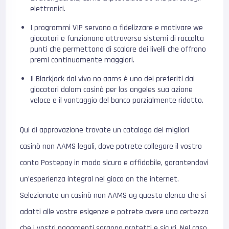
elettronici.
I programmi VIP servono a fidelizzare e motivare we
giocatori e funzionano attraverso sistemi di raccolta
punti che permettono di scalare dei livelli che offrono
premi continuamente maggiori.
Il Blackjack dal vivo no aams è uno dei preferiti dai
giocatori dalam casinò per los angeles sua azione
veloce e il vantaggio del banco parzialmente ridotto.
Qui di approvazione trovate un catalogo dei migliori
casinò non AAMS legali, dove potrete collegare il vostro
conto Postepay in modo sicuro e affidabile, garantendovi
un’esperienza íntegral nel gioco on the internet.
Selezionate un casinò non AAMS ag questo elenco che si
adatti alle vostre esigenze e potrete avere una certezza
che i vostri pagamenti saranno protetti e sicuri. Nel caso