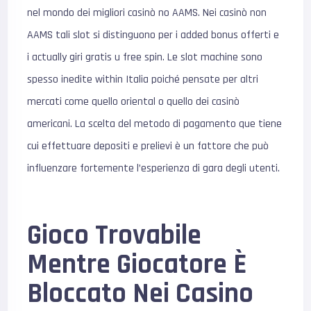
nel mondo dei migliori casinò no AAMS. Nei casinò non
AAMS tali slot si distinguono per i added bonus offerti e
i actually giri gratis u free spin. Le slot machine sono
spesso inedite within Italia poiché pensate per altri
mercati come quello oriental o quello dei casinò
americani. La scelta del metodo di pagamento que tiene
cui effettuare depositi e prelievi è un fattore che può
influenzare fortemente l’esperienza di gara degli utenti.
Gioco Trovabile
Mentre Giocatore È
Bloccato Nei Casino