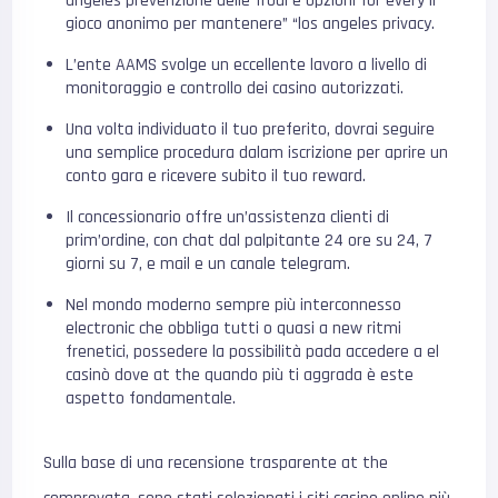
angeles prevenzione delle frodi e opzioni for every il
gioco anonimo per mantenere” “los angeles privacy.
L’ente AAMS svolge un eccellente lavoro a livello di
monitoraggio e controllo dei casino autorizzati.
Una volta individuato il tuo preferito, dovrai seguire
una semplice procedura dalam iscrizione per aprire un
conto gara e ricevere subito il tuo reward.
Il concessionario offre un’assistenza clienti di
prim’ordine, con chat dal palpitante 24 ore su 24, 7
giorni su 7, e mail e un canale telegram.
Nel mondo moderno sempre più interconnesso
electronic che obbliga tutti o quasi a new ritmi
frenetici, possedere la possibilità pada accedere a el
casinò dove at the quando più ti aggrada è este
aspetto fondamentale.
Sulla base di una recensione trasparente at the