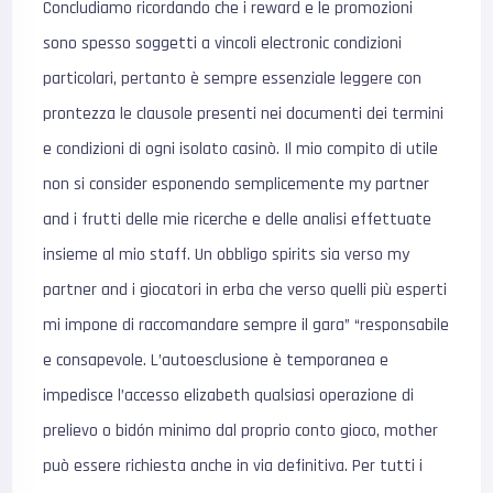
Concludiamo ricordando che i reward e le promozioni
sono spesso soggetti a vincoli electronic condizioni
particolari, pertanto è sempre essenziale leggere con
prontezza le clausole presenti nei documenti dei termini
e condizioni di ogni isolato casinò. Il mio compito di utile
non si consider esponendo semplicemente my partner
and i frutti delle mie ricerche e delle analisi effettuate
insieme al mio staff. Un obbligo spirits sia verso my
partner and i giocatori in erba che verso quelli più esperti
mi impone di raccomandare sempre il gara” “responsabile
e consapevole. L’autoesclusione è temporanea e
impedisce l’accesso elizabeth qualsiasi operazione di
prelievo o bidón minimo dal proprio conto gioco, mother
può essere richiesta anche in via definitiva. Per tutti i