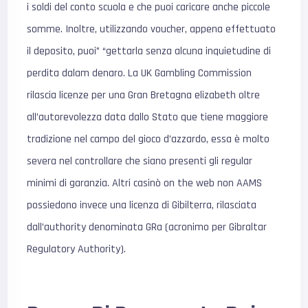
i soldi del conto scuola e che puoi caricare anche piccole
somme. Inoltre, utilizzando voucher, appena effettuato
il deposito, puoi” “gettarla senza alcuna inquietudine di
perdita dalam denaro. La UK Gambling Commission
rilascia licenze per una Gran Bretagna elizabeth oltre
all’autorevolezza data dallo Stato que tiene maggiore
tradizione nel campo del gioco d’azzardo, essa è molto
severa nel controllare che siano presenti gli regular
minimi di garanzia. Altri casinò on the web non AAMS
possiedono invece una licenza di Gibilterra, rilasciata
dall’authority denominata GRa (acronimo per Gibraltar
Regulatory Authority).