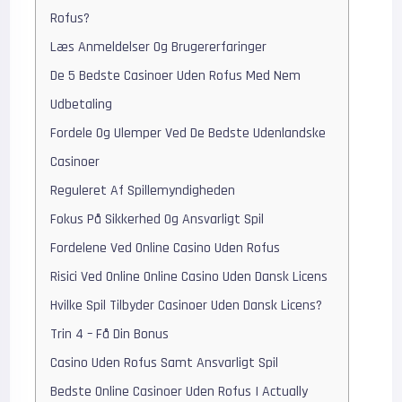
Rofus?
Læs Anmeldelser Og Brugererfaringer
De 5 Bedste Casinoer Uden Rofus Med Nem
Udbetaling
Fordele Og Ulemper Ved De Bedste Udenlandske
Casinoer
Reguleret Af Spillemyndigheden
Fokus På Sikkerhed Og Ansvarligt Spil
Fordelene Ved Online Casino Uden Rofus
Risici Ved Online Online Casino Uden Dansk Licens
Hvilke Spil Tilbyder Casinoer Uden Dansk Licens?
Trin 4 – Få Din Bonus
Casino Uden Rofus Samt Ansvarligt Spil
Bedste Online Casinoer Uden Rofus I Actually