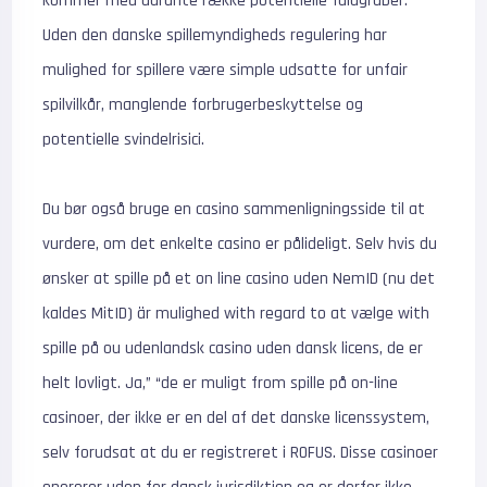
kommer med durante række potentielle faldgruber.
Uden den danske spillemyndigheds regulering har
mulighed for spillere være simple udsatte for unfair
spilvilkår, manglende forbrugerbeskyttelse og
potentielle svindelrisici.
Du bør også bruge en casino sammenligningsside til at
vurdere, om det enkelte casino er pålideligt. Selv hvis du
ønsker at spille på et on line casino uden NemID (nu det
kaldes MitID) är mulighed with regard to at vælge with
spille på ou udenlandsk casino uden dansk licens, de er
helt lovligt. Ja,” “de er muligt from spille på on-line
casinoer, der ikke er en del af det danske licenssystem,
selv forudsat at du er registreret i ROFUS. Disse casinoer