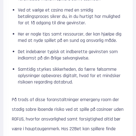
Ved at vælge et casino med en smidig
betalingsproces sikrer du, in du hurtigt har mulighed
for at få adgang til dine gevinster.
Her er nogle tips samt ressourcer, der kan hjælpe dig
med at nyde spillet på en sund og ansvarlig måde.
Det indebærer typisk at indberette gevinsten som
indkomst på din årlige selvangivelse.
Samtidig styrkes sikkerheden, da færre følsomme
oplysninger opbevares digitalt, hvad for et mindsker
risikoen regarding databrud.
På trods af disse foranstaltninger emergeny room der
stadig sobre iboende risiko ved at spille på casinoer uden
ROFUS, hvorfor ansvarlighed samt forsigtighed altid bør
være i hauptaugenmerk. Hos 22Bet kan spillere finde