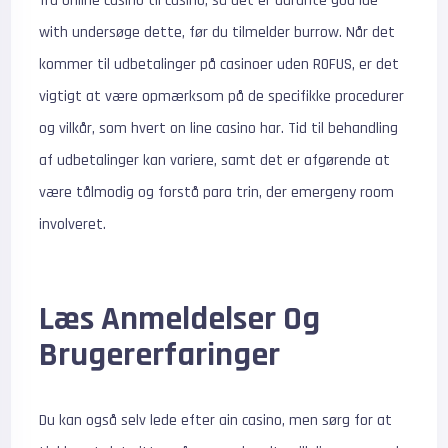
fra online casino til casino, så det er durante god idé
with undersøge dette, før du tilmelder burrow. Når det
kommer til udbetalinger på casinoer uden ROFUS, er det
vigtigt at være opmærksom på de specifikke procedurer
og vilkår, som hvert on line casino har. Tid til behandling
af udbetalinger kan variere, samt det er afgørende at
være tålmodig og forstå para trin, der emergeny room
involveret.
Læs Anmeldelser Og
Brugererfaringer
Du kan også selv lede efter ain casino, men sørg for at