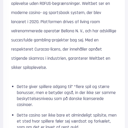
oplevelse uden ROFUS-begrænsninger. Weltbet ser en
moderne casino- og sportsbook system, der blev
lanceret i 2020. Platformen drives af living room
velrenommerede operatør Bellona N. V., och har adskillige
succesfulde gambling-projekter bag sej. Med en
respekteret Curacao-licens, der innehåller opnået
stigende skamros i industrien, garanterer Weltbet en
sikker spiloplevelse.
Dette giver spillere adgang til” “flere spil og større
bonusser, men e betyder også, in der ikke ser samme
beskyttelsesniveau som på danske licenserede
casinoer.
Dette casino ser ikke bare et almindeligt spilsite, men
et sted hvor spillere føler sej værdsat og forkælet,
som om det er lavet af rent guld.