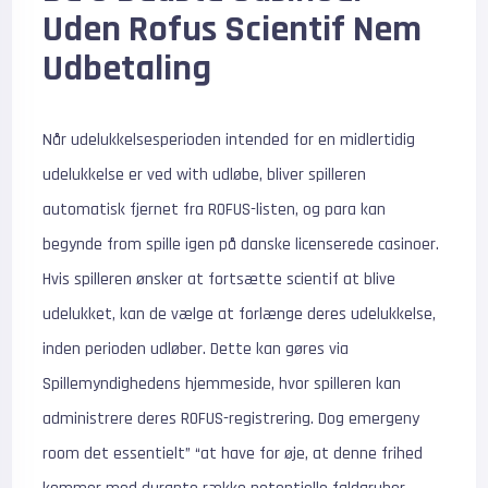
Uden Rofus Scientif Nem
Udbetaling
Når udelukkelsesperioden intended for en midlertidig
udelukkelse er ved with udløbe, bliver spilleren
automatisk fjernet fra ROFUS-listen, og para kan
begynde from spille igen på danske licenserede casinoer.
Hvis spilleren ønsker at fortsætte scientif at blive
udelukket, kan de vælge at forlænge deres udelukkelse,
inden perioden udløber. Dette kan gøres via
Spillemyndighedens hjemmeside, hvor spilleren kan
administrere deres ROFUS-registrering. Dog emergeny
room det essentielt” “at have for øje, at denne frihed