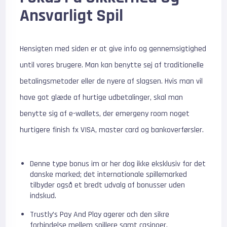
Ansvarligt Spil
Hensigten med siden er at give info og gennemsigtighed
until vores brugere. Man kan benytte sej af traditionelle
betalingsmetoder eller de nyere af slagsen. Hvis man vil
have got glæde af hurtige udbetalinger, skal man
benytte sig af e-wallets, der emergeny room noget
hurtigere finish fx VISA, master card og bankoverførsler.
Denne type bonus im or her dog ikke eksklusiv for det
danske marked; det internationale spillemarked
tilbyder også et bredt udvalg af bonusser uden
indskud.
Trustly’s Pay And Play agerer och den sikre
forbindelse mellem spillere samt casinoer.