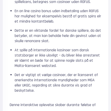
spillelicens, betegnes som casinoer uden ROFUS.
En on line casino bonus uden indbetaling uden ROFUS
har mulighed for eksempelvis bestå af gratis spins elr
et mindre kontantbeløb.
Dette er en viktande fordel for danske spillere, da det
betyder, at man kan beholde hele din gevinst uden at
skulle renoncere skat.
At spille på internationale kasinoer som dansk
statsborger er ikke ulovligt – du bliver ikke arresteret
elr idømt en bøde for at spinne nogle slots på et
Malta-licenseret websted.
Det er vigtigt at vælge casinoer, der er licenseret af
anerkendte internationale myndigheder som MGA
eller UKGC, regarding at sikre durante vis grad af
beskyttelse.
Denne interaktive oplevelse skaber durante følelse af