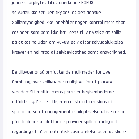
juridisk forpligtet til at anerkende ROFUS
selvudelukkelser. Det skyldes, at den danske
Spillemyndighed ikke innehåller nogen kontrol more than
casinoer, som para ikke har licens til. At vælge at spille
på et casino uden om ROFUS, selv efter selvudelukkelse,
kræver en høj grad af selvbevidsthed samt ansvarlighed.
De tilbyder også omfattende muligheder for Live
Gambling, hvor spillere har mulighed for at placere
væddemål i realtid, mens para ser begivenhederne
udfolde sig. Dette tilføjer en ekstra dimensions af
spænding samt engagement i spiloplevelsen. Live casino
på udenlandske platforme provider spillere mulighed
regarding at få en autentisk casinofølelse uden at skulle