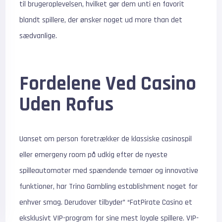
til brugeroplevelsen, hvilket gør dem unti en favorit
blandt spillere, der ønsker noget ud more than det
sædvanlige.
Fordelene Ved Casino
Uden Rofus
Uanset om person foretrækker de klassiske casinospil
eller emergeny room på udkig efter de nyeste
spilleautomater med spændende temaer og innovative
funktioner, har Trino Gambling establishment noget for
enhver smag. Derudover tilbyder” “FatPirate Casino et
eksklusivt VIP-program for sine mest loyale spillere. VIP-