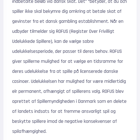
indbetalte beløb via dansk skat. Det” “betyder, at du och
spiller ikke skal bekymre dig omkring at betale skat af
gevinster fra et dansk gambling establishment. Når en
udbyder tilmelder sig ROFUS (Register Over Frivilligt
Udelukkede Spillere), kan de vælge sobre
udelukkelsesperiode, der passer til deres behov. ROFUS
giver spillerne mulighed for at vælge en tidsramme for
deres udelukkelse fra at spille på licenserede danske
casinoer. Udelukkelsen har mulighed for være midlertidig
elr permanent, afhængigt af spillerens valg. ROFUS blev
oprettet af Spillemyndigheden i Danmark som en delete
af landets indsats for at fremme ansvarligt spil og
beskytte spillere imod de negative konsekvenser af
spilafhængighed.