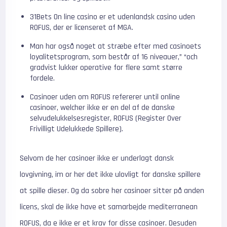
31Bets On line casino er et udenlandsk casino uden
ROFUS, der er licenseret af MGA.
Man har også noget at stræbe efter med casinoets
loyalitetsprogram, som består af 16 niveauer,” “och
gradvist lukker operative for flere samt større
fordele.
Casinoer uden om ROFUS refererer until online
casinoer, welcher ikke er en del af de danske
selvudelukkelsesregister, ROFUS (Register Over
Frivilligt Udelukkede Spillere).
Selvom de her casinoer ikke er underlagt dansk
lovgivning, im or her det ikke ulovligt for danske spillere
at spille dieser. Og da sobre her casinoer sitter på anden
licens, skal de ikke have et samarbejde mediterranean
ROFUS, da e ikke er et krav for disse casinoer. Desuden