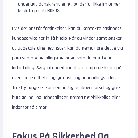
underlagt dansk regulering, og derfor ikke im or her
koblet op unti ROFUS.
Hvis der opstår forsinkelser, kan du kontakte casinoets
kundeservice for in få hjælp. Når du vinder samt ønsker
at udbetale dine gevinster, kan du nemt gøre dette via
para samme betalingsmetoder, som du brugte unti
indbetaling. Sørg intended for at være opmærksom på
eventuelle udbetalingsgrænser og behandlingstider.
Trustly fungerer som en hurtig bankoverførsel og giver
hurtige ind- og udbetalinger, normalt øjeblikkeligt eller
indenfor få timer.
Fokus På Sikkerhed Og