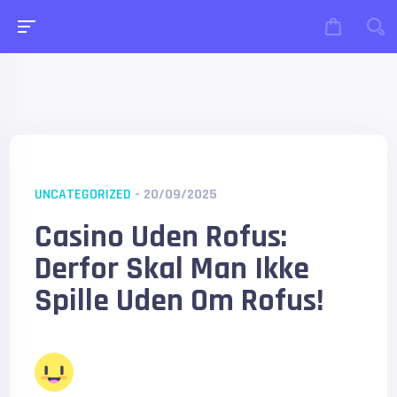
UNCATEGORIZED
- 20/09/2025
Casino Uden Rofus:
Derfor Skal Man Ikke
Spille Uden Om Rofus!