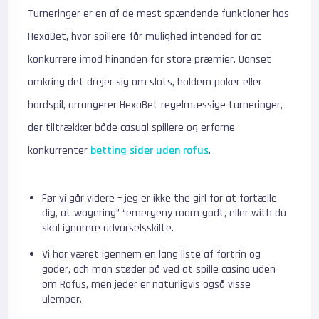
Turneringer er en af de mest spændende funktioner hos
HexaBet, hvor spillere får mulighed intended for at
konkurrere imod hinanden for store præmier. Uanset
omkring det drejer sig om slots, holdem poker eller
bordspil, arrangerer HexaBet regelmæssige turneringer,
der tiltrækker både casual spillere og erfarne
konkurrenter
betting sider uden rofus
.
Før vi går videre – jeg er ikke the girl for at fortælle
dig, at wagering” “emergeny room godt, eller with du
skal ignorere advarselsskilte.
Vi har været igennem en lang liste af fortrin og
goder, och man støder på ved at spille casino uden
om Rofus, men jeder er naturligvis også visse
ulemper.