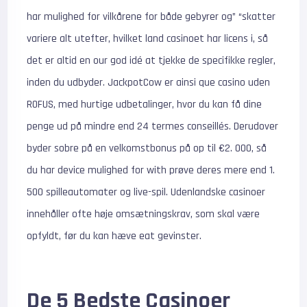
har mulighed for vilkårene for både gebyrer og” “skatter
variere alt utefter, hvilket land casinoet har licens i, så
det er altid en our god idé at tjekke de specifikke regler,
inden du udbyder. JackpotCow er ainsi que casino uden
ROFUS, med hurtige udbetalinger, hvor du kan få dine
penge ud på mindre end 24 termes conseillés. Derudover
byder sobre på en velkomstbonus på op til €2. 000, så
du har device mulighed for with prøve deres mere end 1.
500 spilleautomater og live-spil. Udenlandske casinoer
innehåller ofte høje omsætningskrav, som skal være
opfyldt, før du kan hæve eat gevinster.
De 5 Bedste Casinoer