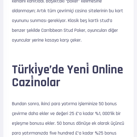
kendini kanıtladı. Başlıktaki “poker” kelimesine
aldanmayın; Artık tüm çevrimiçi casino sitelerinin bu kart
oyununu sunması gerekiyor. Klasik beş kartlı stud’a
benzer şekilde Carribbean Stud Poker, oyuncuları diğer
oyuncular yerine kasaya karşı çeker.
Türki̇ye’de Yeni̇ Online
Cazi̇nolar
Bundan sonra, ikinci para yatırma işleminize 50 bonus
çevirme daha ekler ve değeri 25 £’a kadar %1, 000’lik bir
eşleşme bonusu ekler. 50 bonus dönüşe ek olarak üçüncü
para yatırmanızda five hundred £’a kadar %25 bonus