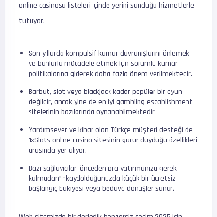
online casinosu listeleri içinde yerini sunduğu hizmetlerle
tutuyor.
Son yıllarda kompulsif kumar davranışlarını önlemek
ve bunlarla mücadele etmek için sorumlu kumar
politikalarına giderek daha fazla önem verilmektedir.
Barbut, slot veya blackjack kadar popüler bir oyun
değildir, ancak yine de en iyi gambling establishment
sitelerinin bazılarında oynanabilmektedir.
Yardımsever ve kibar olan Türkçe müşteri desteği de
1xSlots online casino sitesinin gurur duyduğu özellikleri
arasında yer alıyor.
Bazı sağlayıcılar, önceden pra yatırmanıza gerek
kalmadan” “kaydolduğunuzda küçük bir ücretsiz
başlangıç bakiyesi veya bedava dönüşler sunar.
Web sitemizde bir derledik benzersiz seçim 2025 için