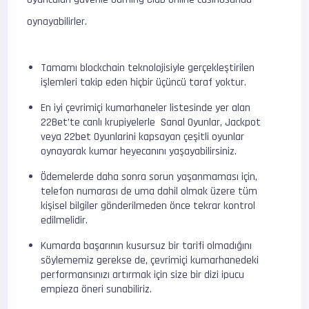
oynayabilirler.
Tamamı blockchain teknolojisiyle gerçekleştirilen
işlemleri takip eden hiçbir üçüncü taraf yoktur.
En iyi çevrimiçi kumarhaneler listesinde yer alan
22Bet’te canlı krupiyelerle Sanal Oyunlar, Jackpot
veya 22bet Oyunlarini kapsayan çeşitli oyunlar
oynayarak kumar heyecanını yaşayabilirsiniz.
Ödemelerde daha sonra sorun yaşanmaması için,
telefon numarası de uma dahil olmak üzere tüm
kişisel bilgiler gönderilmeden önce tekrar kontrol
edilmelidir.
Kumarda başarının kusursuz bir tarifi olmadığını
söylememiz gerekse de, çevrimiçi kumarhanedeki
performansınızı artırmak için size bir dizi ipucu
empieza öneri sunabiliriz.