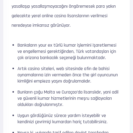
yasallaşıp yasallaşmayacağını öngöremesek para yakın
gelecekte yerel online casino lisanslarının verilmesi
neredeyse imkansız görünüyor.
Bankaların your ex türlü kumar işlemini işaretlemesi
ve engellemesi gerektiğinden, Türk vatandaşları için
çok arizona bankacılık seçeneği bulunmaktadır.
Artık casino siteleri, web sitesinde afin de bahisi
oynamalarına izin vermeden önce the girl oyuncunun
kimliğini empieza yaşını doğrulamalıdır.
Bunların çoğu Malta ve Curaçao’da lisanslıdır, yani adil
ve güvenli kumar hizmetlerinin meşru sağlayıcıları
oldukları doğrulanmıştır.
Uygun gördüğünüz sürece yardım isteyebilir ve
kendinizi çevrimiçi kumardan hariç tutabilirsiniz.
Neyse ki, yukarıda tarif edilen devlet tarafından