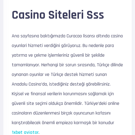
Casino Siteleri Sss
Ana sayfasına baktığımızda Curacao lisansı altında casino
oyunlari hizmeti verdiğini görüyoruz. Bu nedenle para
yatırma ve çekme işlemleriniz güvenli bir şekilde
tamamlanıyor. Herhangi bir sorun sırasında, Türkçe dilinde
oynanan oyunlar ve Türkçe destek hizmeti sunan
Anadolu Casino’da, istediğiniz desteği görebilirsiniz.
Kişisel ve finansal verilerin korunmasını sağlamak için
güvenli site seçimi oldukça önemlidir. Türkiye’deki online
casinoların düzenlenmesi birçok oyuncunun kafasını
karıştırabilecek önemli empieza karmaşık bir konudur
1xbet aviator
.