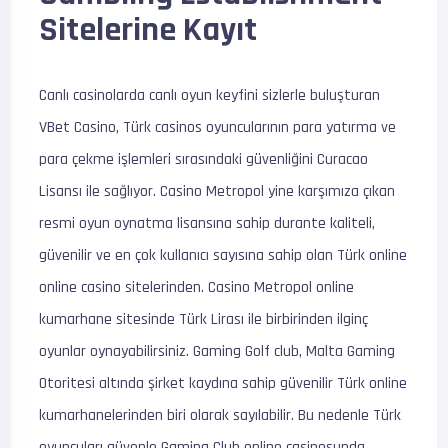
Sitelerine Kayıt
Canlı casinolarda canlı oyun keyfini sizlerle buluşturan
VBet Casino, Türk casinos oyuncularının para yatırma ve
para çekme işlemleri sırasındaki güvenliğini Curacao
Lisansı ile sağlıyor. Casino Metropol yine karşımıza çıkan
resmi oyun oynatma lisansına sahip durante kaliteli,
güvenilir ve en çok kullanıcı sayısına sahip olan Türk online
online casino sitelerinden. Casino Metropol online
kumarhane sitesinde Türk Lirası ile birbirinden ilginç
oyunlar oynayabilirsiniz. Gaming Golf club, Malta Gaming
Otoritesi altında şirket kaydına sahip güvenilir Türk online
kumarhanelerinden biri olarak sayılabilir. Bu nedenle Türk
oyuncuları güvenle Gaming Club online casinosunda