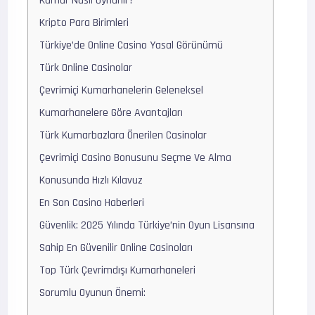
Kumar Nasıl Oynanır?
Kripto Para Birimleri
Türkiye’de Online Casino Yasal Görünümü
Türk Online Casinolar
Çevrimiçi Kumarhanelerin Geleneksel
Kumarhanelere Göre Avantajları
Türk Kumarbazlara Önerilen Casinolar
Çevrimiçi Casino Bonusunu Seçme Ve Alma
Konusunda Hızlı Kılavuz
En Son Casino Haberleri
Güvenlik: 2025 Yılında Türkiye’nin Oyun Lisansına
Sahip En Güvenilir Online Casinoları
Top Türk Çevrimdışı Kumarhaneleri
Sorumlu Oyunun Önemi: