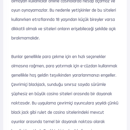
olmayan kullanıcılar online casinolarda hesap açamaz ve
oyun oynayamazlar. Bu nedenle yetişkinler de bu siteleri
kullanırken etraflarında 18 yaşından küçük bireyler varsa
dikkatli olmalı ve siteleri onların erişebileceği şekilde açık
bırakmamalıdır.
Bunlar genellikle para çekme için en hızlı seçenekler
olmasına rağmen, para yatırmak için e-cüzdan kullanmak
genellikle hoş geldin teşvikinden yararlanmanızı engeller.
Çevrimiçi blackjack, sunduğu sınırsız sayıda sürümle
şüphesiz en büyük casino siteleri arasında bir dayanak
noktasıdır. Bu uygulama çevrimiçi oyunculara yayıldı çünkü
black jack gibi rulet de casino sitelerindeki mevcut
oyunlar arasında temel bir dayanak noktası olarak