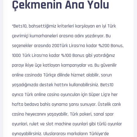
Çekmenin Ana Yolu
“Bets10, bahsettiğimiz kriterleri karşılayan en iyi Türk
çevrimiçi kumarhaneleri arasına adını yazdırıyor. Bu
seçenekler arasında 200Türk Lirası’na kadar %200 Bonus,
1000 Türk Lirası’na kadar %100 Bonus gibi yatırdığınız
parayı ikiye üçe katlayan kampanyalar va. Bu güvenilir
online casinoda Türkçe dilinde hizmet alabilir, sorun
yaşadığınızda destek hattını kullanabilirsiniz. Bets10
ayrıca Türk online casino oyuncuları için Süper Lig’e her
hafta bedava bahis oynama şansı sunuyor. Üstelik canlı
casino heyecanını yaşayabilir, Türk pokeri, sanal spor
oyunlari, rulet ve slot machine oyunlari gibi türlü oyunlar
oynayabilirsiniz. Uluslararası markaların Türkiye’de