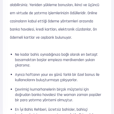
alabilirsiniz. Yeniden yükleme bonusları, ikinci ve üçüncü
em virtude de yatırma işlemlerinizin ödülleridir. Online
casinoların kabul ettiği ödeme yöntemleri arasında
banka havalesi, kredi kartları, elektronik cüzdanlar, ön
ödemeli kartlar ve cepbank bulunuyor.
Ne kadar bahis oynadığınıza bağlı olarak en betagt
basamaktan başlar empieza merdivenden yukarı
çıkarsınız.
Ayrıca haftanın your ex günü farklı bir özel bonus ile
kullanıcılarını buluşturmaya çalışıyorlar.
Çevrimiçi kumarhanelerin birçok müşterisi için
doğrudan banka havalesi the woman zaman popüler
bir para yatırma yöntemi olmuştur.
En İyi Bahis Rehberi, ücretsiz bahisler, bahisçi