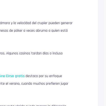
cámara y la velocidad del crupier pueden generar
 mesas de póker a veces abruma a quien está
ros. Algunos casinos tardan días o incluso
ino Cirsa gratis
destaca por su enfoque
ante el verano, cuando muchos prefieren jugar