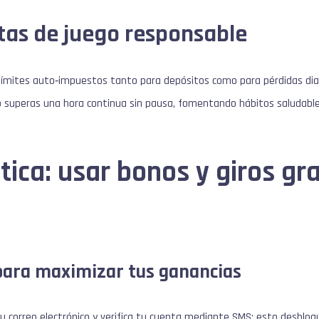
as de juego responsable
 límites auto‑impuestos tanto para depósitos como para pérdidas dia
o superas una hora continua sin pausa, fomentando hábitos saludable
tica: usar bonos y giros gra
para maximizar tus ganancias
 correo electrónico y verifica tu cuenta mediante SMS; esto desbloq