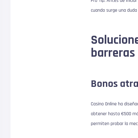
Pro Tip: Antes de inicia
cuando surge una duda 
Solucion
barreras
Bonos atra
Casino Online ha diseñ
obtener hasta €500 más
permiten probar la mecán