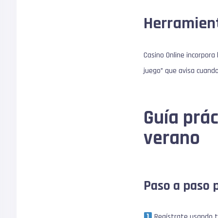
Herramient
Casino Online incorpora
juego” que avisa cuand
Guía prác
verano
Paso a paso 
Regístrate usando tu