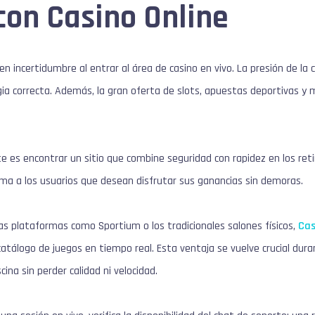
con Casino Online
n incertidumbre al entrar al área de casino en vivo. La presión de la 
gia correcta. Además, la gran oferta de slots, apuestas deportivas y
e es encontrar un sitio que combine seguridad con rapidez en los reti
ma a los usuarios que desean disfrutar sus ganancias sin demoras.
s plataformas como Sportium o los tradicionales salones físicos,
Cas
 catálogo de juegos en tiempo real. Esta ventaja se vuelve crucial dur
cina sin perder calidad ni velocidad.