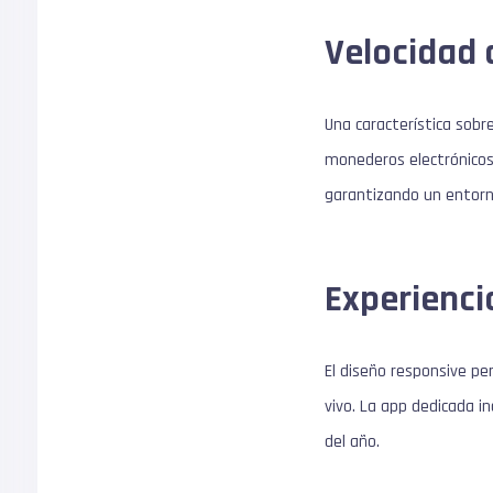
Velocidad 
Una característica sobre
monederos electrónicos 
garantizando un entorn
Experienci
El diseño responsive per
vivo. La app dedicada i
del año.