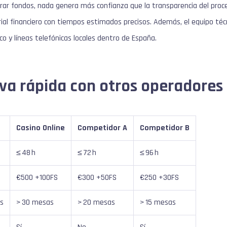
rar fondos, nada genera más confianza que la transparencia del proce
ial financiero con tiempos estimados precisos. Además, el equipo téc
ico y líneas telefónicas locales dentro de España.
a rápida con otros operadores
Casino Online
Competidor A
Competidor B
≤ 48 h
≤ 72 h
≤ 96 h
€500 +100FS
€300 +50FS
€250 +30FS
es
> 30 mesas
> 20 mesas
> 15 mesas