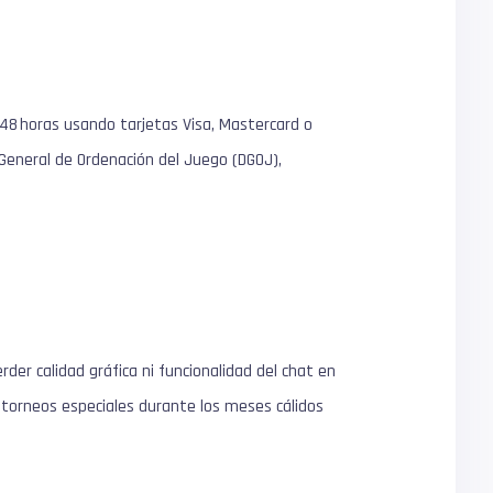
y 48 horas usando tarjetas Visa, Mastercard o
n General de Ordenación del Juego (DGOJ),
rder calidad gráfica ni funcionalidad del chat en
o torneos especiales durante los meses cálidos