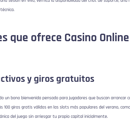
r una sesión en vivo, verifica la disponibilidad del chat de soporte; un
técnica.
es que ofrece Casino Online
ctivos y giros gratuitos
ado un bono bienvenida pensado para jugadores que buscan arrancar co
 100 giros gratis válidos en las slots más populares del verano, com
ica del juego sin arriesgar tu propio capital inicialmente.